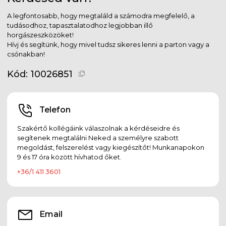
A legfontosabb, hogy megtaláld a számodra megfelelő, a
tudásodhoz, tapasztalatodhoz legjobban illő
horgászeszközöket!
Hívj és segítünk, hogy mivel tudsz sikeres lenni a parton vagy a
csónakban!
Kód:
10026851
Telefon
Szakértő kollégáink válaszolnak a kérdéseidre és
segítenek megtalálni Neked a személyre szabott
megoldást, felszerelést vagy kiegészítőt! Munkanapokon
9 és 17 óra között hívhatod őket.
+36/1 411 3601
Email