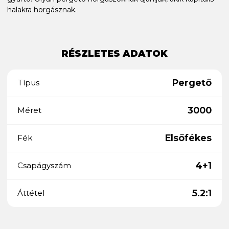
halakra horgásznak.
RÉSZLETES ADATOK
Pergető
Típus
3000
Méret
Elsőfékes
Fék
4+1
Csapágyszám
5.2:1
Áttétel