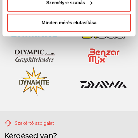
Személyre szabás
megváltoztathatod a döntésed ezzel kapcsolatban.
Előre is köszönjük!
Minden mérés elutasítása
Szakértő szolgálat
Kérdésed van?