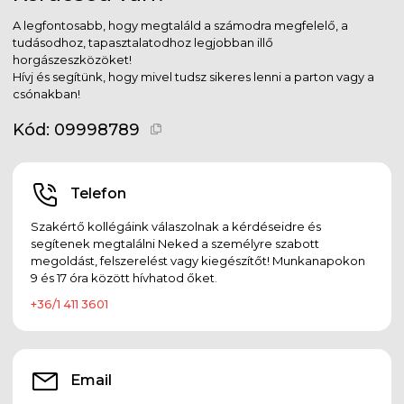
A legfontosabb, hogy megtaláld a számodra megfelelő, a
tudásodhoz, tapasztalatodhoz legjobban illő
horgászeszközöket!
Hívj és segítünk, hogy mivel tudsz sikeres lenni a parton vagy a
csónakban!
Kód:
09998789
Telefon
Szakértő kollégáink válaszolnak a kérdéseidre és
segítenek megtalálni Neked a személyre szabott
megoldást, felszerelést vagy kiegészítőt! Munkanapokon
9 és 17 óra között hívhatod őket.
+36/1 411 3601
Email