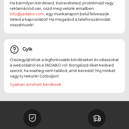
Ha bármilyen kérdésed, észrevételed, problémád vagy
reklamációd van, oszd meg velünk emailben:
info@jadabo.com
, egy munkanapon belül felvesszük
Veled a kapcsolatot! Ha megadod a telefonszámodat,
visszahívunk!
Gyik
Összegyűjtöttük a legfontosabb kérdéseket és válaszokat
a weboldalról és a JADABO-ról. Böngészd őket kedved
szerint, ha esetleg nem találod, amit kerestél, hívj minket
vagy írj nekünk! Görbüljön!
Gyakran ismételt kérdések