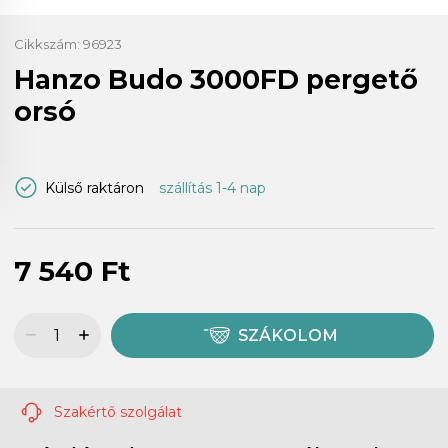
Cikkszám:
96923
Hanzo Budo 3000FD pergető
orsó
Külső raktáron
szállítás 1-4 nap
7 540 Ft
SZÁKOLOM
Szakértő szolgálat