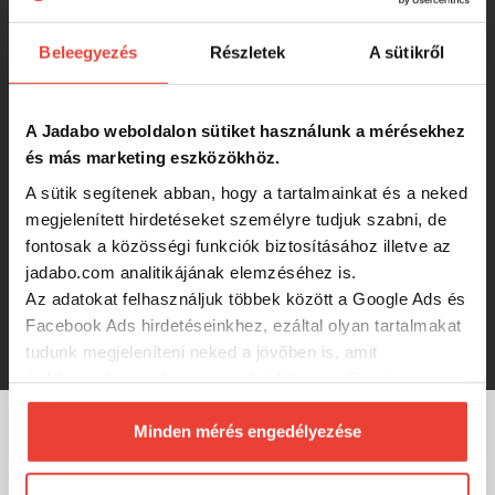
6 990 Ft
Beleegyezés
Részletek
A sütikről
DAM QUICK NOVA 2000 FD INCL.
LINE 0.20MM pergető orsó
A Jadabo weboldalon sütiket használunk a mérésekhez
és más marketing eszközökhöz.
5 600 Ft
A sütik segítenek abban, hogy a tartalmainkat és a neked
megjelenített hirdetéseket személyre tudjuk szabni, de
fontosak a közösségi funkciók biztosításához illetve az
Daiwa Pótdob 20 Laguna LT3000-C
jadabo.com analitikájának elemzéséhez is.
Az adatokat felhasználjuk többek között a Google Ads és
Facebook Ads hirdetéseinkhez, ezáltal olyan tartalmakat
4 990 Ft
tudunk megjeleníteni neked a jövőben is, amit
érdekesnek vagy hasznosnak találhatsz. Ennek a
biztosításához
arra kérünk, hogy engedd meg
számunkra minden mérés használatát.
Minden mérés engedélyezése
MÁRKÁINK
Természetesen
soha semmilyen formában nem fogunk
visszaélni ezzel és később bármikor