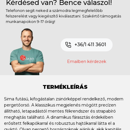
Kérdésed van? Bence válaszol!
Telefonon segít neked a számodra legmegfelelőbb
felszerelést vagy kiegészítő kiválasztani. Szakértő támogatás
munkanapokon 9-17 óráig!
+36/1 411 3601
Emailben kérdezek
TERMÉKLEÍRÁS
Sima futású, kifogástalan zsinórképpel rendelkező, modern
pergetőorsó. A klasszikus megjelenés mögött precízen
állítható, letapadástól mentes fékrendszer és strapabíró
meghajtás található. A dinamikus fárasztás érdekében
erősített felkapókarral és robusztus hajtókarral látta el a
gyártó. Olyan pergető horgászoknak ajánljuk, akik kapitális