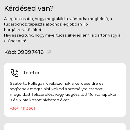
Kérdésed van?
A legfontosabb, hogy megtaláld a számodra megfelelő, a
tudásodhoz, tapasztalatodhoz legjobban illő
horgászeszközöket!
Hívj és segítünk, hogy mivel tudsz sikeres lenni a parton vagy a
csónakban!
Kód:
09997416
Telefon
Szakértő kollégáink válaszolnak a kérdéseidre és
segítenek megtalálni Neked a személyre szabott
megoldást, felszerelést vagy kiegészítőt! Munkanapokon
9 és 17 óra között hívhatod őket.
+36/1 411 3601