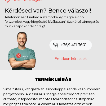
Kérdésed van? Bence válaszol!
Telefonon segít neked a számodra legmegfelelőbb
felszerelést vagy kiegészítő kiválasztani. Szakértő támogatás
munkanapokon 9-17 óráig!
+36/1 411 3601
Emailben kérdezek
TERMÉKLEÍRÁS
Sima futású, kifogástalan zsinórképpel rendelkező, modern
pergetőorsó. A klasszikus megjelenés mögött precízen
állítható, letapadástól mentes fékrendszer és strapabíró
meghajtás található. A dinamikus fárasztás érdekében