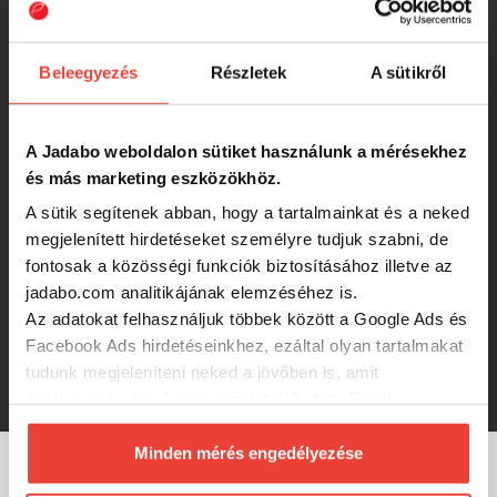
elsőfékes match orsó
-21%
8 299 Ft
Beleegyezés
Részletek
A sütikről
Wizard Zander Spin 5+1Cs 3000
A Jadabo weboldalon sütiket használunk a mérésekhez
és más marketing eszközökhöz.
A sütik segítenek abban, hogy a tartalmainkat és a neked
7 490 Ft
megjelenített hirdetéseket személyre tudjuk szabni, de
fontosak a közösségi funkciók biztosításához illetve az
Wizard Zander Spin 5+1Cs 2000
jadabo.com analitikájának elemzéséhez is.
Az adatokat felhasználjuk többek között a Google Ads és
Facebook Ads hirdetéseinkhez, ezáltal olyan tartalmakat
tudunk megjeleníteni neked a jövőben is, amit
6 990 Ft
érdekesnek vagy hasznosnak találhatsz. Ennek a
biztosításához
arra kérünk, hogy engedd meg
számunkra minden mérés használatát.
Minden mérés engedélyezése
Természetesen
soha semmilyen formában nem fogunk