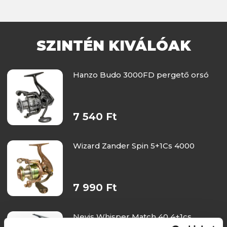
SZINTÉN KIVÁLÓAK
Hanzo Budo 3000FD pergető orsó
7 540 Ft
Wizard Zander Spin 5+1Cs 4000
7 990 Ft
Nevis Whisper Match 40 4+1cs