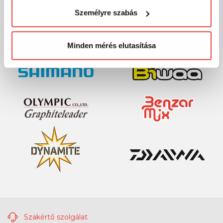
MÁRKÁINK
visszaélni ezzel és később bármikor
Személyre szabás
megváltoztathatod a döntésed ezzel kapcsolatban.
Előre is köszönjük!
Minden mérés elutasítása
Szakértő szolgálat