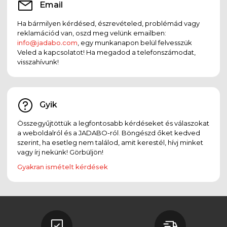
Email
Ha bármilyen kérdésed, észrevételed, problémád vagy
reklamációd van, oszd meg velünk emailben:
info@jadabo.com
, egy munkanapon belül felvesszük
Veled a kapcsolatot! Ha megadod a telefonszámodat,
visszahívunk!
Gyik
Összegyűjtöttük a legfontosabb kérdéseket és válaszokat
a weboldalról és a JADABO-ról. Böngészd őket kedved
szerint, ha esetleg nem találod, amit kerestél, hívj minket
vagy írj nekünk! Görbüljön!
Gyakran ismételt kérdések