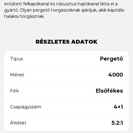
erősített felkapókarral és robusztus hajtókarral látta el a
gyártó. Olyan pergető horgászoknak ajánljuk, akik kapitális
halakra horgásznak.
RÉSZLETES ADATOK
Pergető
Típus
4000
Méret
Elsőfékes
Fék
4+1
Csapágyszám
5.2:1
Áttétel