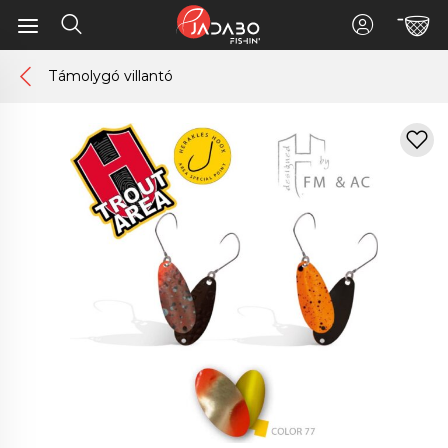
Támolygó villantó