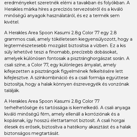
eredményeket szeretnék elérni a tavakban és folyókban. A
Herakles márka híres a precíziós tervezéséről és a kiváló
minőségű anyagok használatáról, és ez a termék sem
kivétel.
A Herakles Area Spoon Kasumi 2.8g Color 77 egy 2.8
grammos csali, amely tökéletesen kiegyensúlyozott, hogy a
legtermészetesebb mozgást biztosítsa a vízben. Ez a kis
súly lehetővé teszi a finomabb, precízebb dobásokat,
amelyek különösen fontosak a pisztránghorgászat során. A
csali színe, a Color 77, egy különleges árnyalat, amely
kifejezetten a pisztrángok figyelmének felkeltésére lett
kifejlesztve. A színkombináció és a csali formája együttese
biztosítja, hogy a halak könnyen észrevegyék és vonzónak
találják.
A Herakles Area Spoon Kasumi 2.8g Color 77
terhelhetősége és tartóssága is kiemelkedő. A csali anyaga
kiváló minőségű fém, amely ellenáll a korróziónak és a
kopásnak, így hosszú élettartamot biztosít. A csali horgai
élesek és erősek, biztosítva a hatékony akasztást és a halak
biztonságos megtartását.