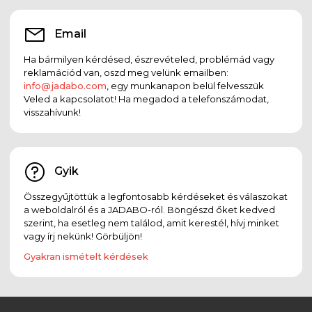
Email
Ha bármilyen kérdésed, észrevételed, problémád vagy
reklamációd van, oszd meg velünk emailben:
info@jadabo.com
, egy munkanapon belül felvesszük
Veled a kapcsolatot! Ha megadod a telefonszámodat,
visszahívunk!
Gyik
Összegyűjtöttük a legfontosabb kérdéseket és válaszokat
a weboldalról és a JADABO-ról. Böngészd őket kedved
szerint, ha esetleg nem találod, amit kerestél, hívj minket
vagy írj nekünk! Görbüljön!
Gyakran ismételt kérdések