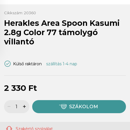
Cikkszám:
20360
Herakles Area Spoon Kasumi
2.8g Color 77 támolygó
villantó
Külső raktáron
szállítás 1-4 nap
2 330 Ft
SZÁKOLOM
Szakértő szolgálat