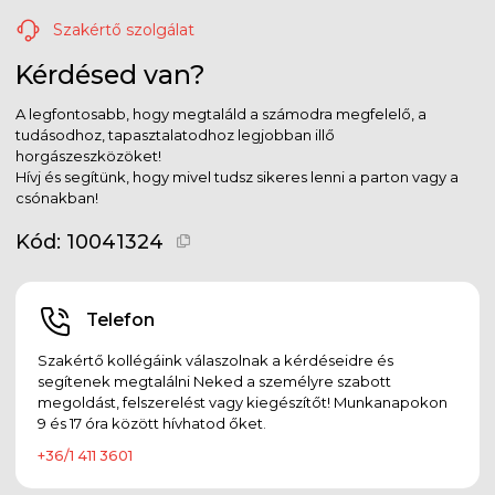
Szakértő szolgálat
Kérdésed van?
A legfontosabb, hogy megtaláld a számodra megfelelő, a
tudásodhoz, tapasztalatodhoz legjobban illő
horgászeszközöket!
Hívj és segítünk, hogy mivel tudsz sikeres lenni a parton vagy a
csónakban!
Kód:
10041324
Telefon
Szakértő kollégáink válaszolnak a kérdéseidre és
segítenek megtalálni Neked a személyre szabott
megoldást, felszerelést vagy kiegészítőt! Munkanapokon
9 és 17 óra között hívhatod őket.
+36/1 411 3601