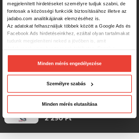
megjelenített hirdetéseket személyre tudjuk szabni, de
Herakles Area Spoon K1 Fat 2.1g
fontosak a közösségi funkciók biztosításához illetve az
Color 91 támolygó villantó
jadabo.com analitikájának elemzéséhez is.
Az adatokat felhasználjuk többek között a Google Ads és
2 290 Ft
Facebook Ads hirdetéseinkhez, ezáltal olyan tartalmakat
tudunk megjeleníteni neked a jövőben is, amit
érdekesnek vagy hasznosnak találhatsz. Ennek a
Herakles Area Spoon K1 Fat 2.1g
Color Adp176 támolygó villantó
biztosításához
arra kérünk, hogy engedd meg
számunkra minden mérés használatát.
Minden mérés engedélyezése
Természetesen
soha semmilyen formában nem fogunk
2 290 Ft
visszaélni ezzel és később bármikor
Személyre szabás
megváltoztathatod a döntésed ezzel kapcsolatban.
Herakles Area Spoon K1 Fat 2.1g
Előre is köszönjük!
Color Adp151 támolygó villantó
Minden mérés elutasítása
2 290 Ft