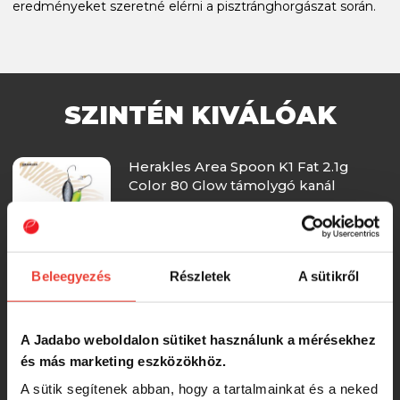
eredményeket szeretné elérni a pisztránghorgászat során.
SZINTÉN KIVÁLÓAK
Herakles Area Spoon K1 Fat 2.1g
Color 80 Glow támolygó kanál
2 290 Ft
Beleegyezés
Részletek
A sütikről
Herakles Area Spoon K1 Fat 2.1g
Color Ln179 támolygó villantó
A Jadabo weboldalon sütiket használunk a mérésekhez
és más marketing eszközökhöz.
2 290 Ft
A sütik segítenek abban, hogy a tartalmainkat és a neked