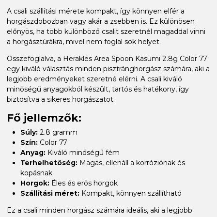
A csali szállítási mérete kompakt, így könnyen elfér a
horgászdobozban vagy akár a zsebben is. Ez különösen
előnyös, ha több különböző csalit szeretnél magaddal vinni
a horgásztúrákra, mivel nem foglal sok helyet.
Összefoglalva, a Herakles Area Spoon Kasumi 2.8g Color 77
egy kiváló választás minden pisztránghorgász számára, aki a
legjobb eredményeket szeretné elérni. A csali kiváló
minőségű anyagokból készült, tartós és hatékony, így
biztosítva a sikeres horgászatot.
Fő jellemzők:
Súly:
2.8 gramm
Szín:
Color 77
Anyag:
Kiváló minőségű fém
Terhelhetőség:
Magas, ellenáll a korróziónak és
kopásnak
Horgok:
Éles és erős horgok
Szállítási méret:
Kompakt, könnyen szállítható
Ez a csali minden horgász számára ideális, aki a legjobb