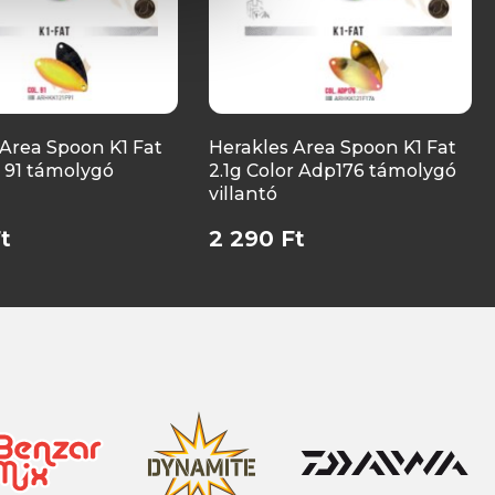
 Area Spoon K1 Fat
Herakles Area Spoon K1 Fat
r 91 támolygó
2.1g Color Adp176 támolygó
villantó
t
2 290 Ft