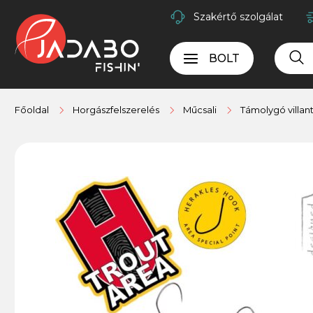
Szakértő szolgálat
BOLT
Főoldal
Horgászfelszerelés
Műcsali
Támolygó villan