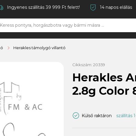
Ingyenes szállítás 39 999 Ft felett!
14 napos elállás
tó
Herakles támolygó villantó
Cikkszám:
20359
Herakles 
2.8g Color 
Külső raktáron
szállítás 