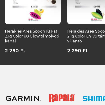
Herakles Area Spoon K1 Fat
Herakles Area Spoo
2.1g Color 80 Glow támolygó
2.1g Color Ln179 tá
kanál
villantó
2 290 Ft
2 290 Ft