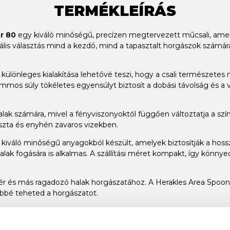
TERMÉKLEÍRÁS
r 80
egy kiváló minőségű, precízen megtervezett műcsali, amel
ideális választás mind a kezdő, mind a tapasztalt horgászok szám
ülönleges kialakítása lehetővé teszi, hogy a csali természetes
grammos súly tökéletes egyensúlyt biztosít a dobási távolság és 
alak számára, mivel a fényviszonyoktól függően változtatja a szín
szta és enyhén zavaros vizekben.
iváló minőségű anyagokból készült, amelyek biztosítják a hosszú
lak fogására is alkalmas. A szállítási méret kompakt, így könnye
sügér és más ragadozó halak horgászatához. A Herakles Area Spoo
ebbé teheted a horgászatot.