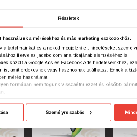
 igazodó)
Részletek
fogására is
ítható
agadozó halak
t használunk a mérésekhez és más marketing eszközökhöz.
olor 80 műcsalit, és tapasztald meg a különbséget a horgászat
y a tartalmainkat és a neked megjelenített hirdetéseket személy
tásához illetve az jadabo.com analitikájának elemzéséhez is.
bbek között a Google Ads és Facebook Ads hirdetéseinkhez, ezál
n is, amit érdekesnek vagy hasznosnak találhatsz. Ennek a biz
en mérés használatát.
SZINTÉN KIVÁLÓAK
yen formában nem fogunk visszaélni ezzel és később bármi
an.
tása
Személyre szabás
Mind