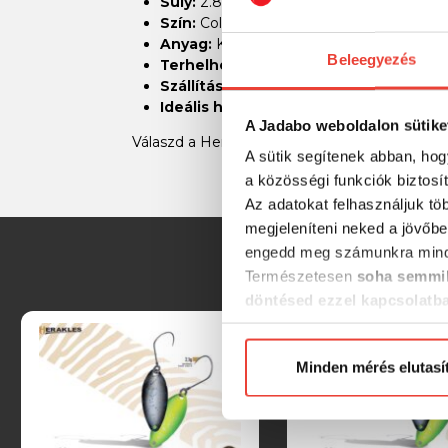
Súly:
2.8 gramm
Szín:
Color 80 (változó fényviszonyokhoz
Anyag:
Kiváló minőségű, tartós anyagok
Beleegyezés
Terhelhetőség:
Alkalmas nagyobb halak 
Szállítási méret:
Kompakt, könnyen száll
Ideális halak:
Pisztráng, sügér és más r
A Jadabo weboldalon sütike
Válaszd a Herakles Area Spoon Kasumi 2.8g C
A sütik segítenek abban, hog
a közösségi funkciók biztosí
Az adatokat felhasználjuk tö
megjeleníteni neked a jövőbe
engedd meg számunkra mind
Természetesen
soha semmil
döntésed ezzel kapcsolatb
Előre is köszönjük!
Minden mérés elutasí