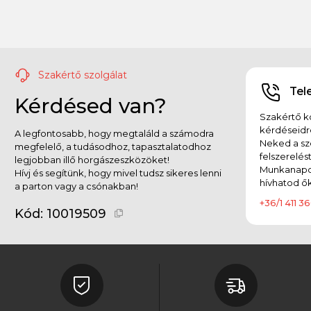
Szakértő szolgálat
Tel
Kérdésed van?
Szakértő ko
kérdéseidr
A legfontosabb, hogy megtaláld a számodra
Neked a sz
megfelelő, a tudásodhoz, tapasztalatodhoz
felszerelés
legjobban illő horgászeszközöket!
Munkanapok
Hívj és segítünk, hogy mivel tudsz sikeres lenni
hívhatod ők
a parton vagy a csónakban!
+36/1 411 36
Kód:
10019509