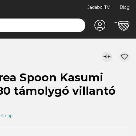
Jadabo TV
Blog
Area Spoon Kasumi
80 támolygó villantó
1-4 nap