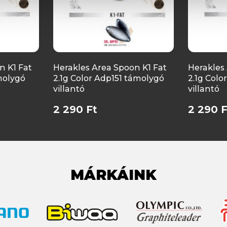
n K1 Fat
Herakles Area Spoon K1 Fat
Herakles
molygó
2.1g Color Adp151 támolygó
2.1g Colo
villantó
villantó
2 290 Ft
2 290 F
MÁRKÁINK