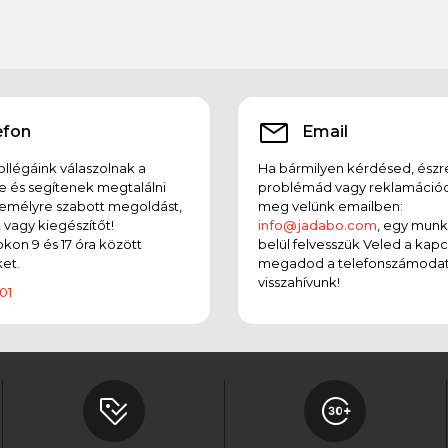
efon
Email
llégáink válaszolnak a
Ha bármilyen kérdésed, észr
e és segítenek megtalálni
problémád vagy reklamációd
emélyre szabott megoldást,
meg velünk emailben:
t vagy kiegészítőt!
info@jadabo.com
, egy mun
on 9 és 17 óra között
belül felvesszük Veled a kapc
et.
megadod a telefonszámodat
visszahívunk!
01