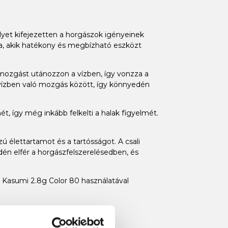
yet kifejezetten a horgászok igényeinek
ára, akik hatékony és megbízható eszközt
 mozgást utánozzon a vízben, így vonzza a
a vízben való mozgás között, így könnyedén
ét, így még inkább felkelti a halak figyelmét.
 élettartamot és a tartósságot. A csali
dén elfér a horgászfelszerelésedben, és
n Kasumi 2.8g Color 80 használatával