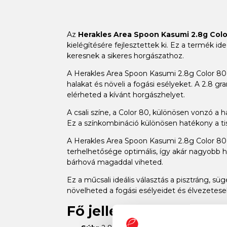
Az
Herakles Area Spoon Kasumi 2.8g Colo
kielégítésére fejlesztettek ki. Ez a termék 
keresnek a sikeres horgászathoz.
A Herakles Area Spoon Kasumi 2.8g Color 80 k
halakat és növeli a fogási esélyeket. A 2.8 
elérheted a kívánt horgászhelyet.
A csali színe, a Color 80, különösen vonzó a h
Ez a színkombináció különösen hatékony a ti
A Herakles Area Spoon Kasumi 2.8g Color 80 k
terhelhetősége optimális, így akár nagyobb ha
bárhová magaddal viheted.
Ez a műcsali ideális választás a pisztráng, 
növelheted a fogási esélyeidet és élvezetes
Fő jellemzők: