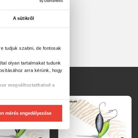
A sütikről
ban!
re tudjuk szabni, de fontosak
tal olyan tartalmakat tudunk
tosításához
arra kérünk, hogy
kor megváltoztathatod a
en mérés engedélyezése