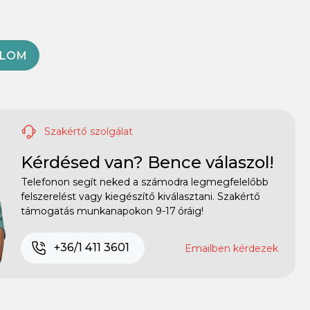
OLOM
Szakértő szolgálat
Kérdésed van? Bence válaszol!
Telefonon segít neked a számodra legmegfelelőbb
felszerelést vagy kiegészítő kiválasztani. Szakértő
támogatás munkanapokon 9-17 óráig!
+36/1 411 3601
Emailben kérdezek