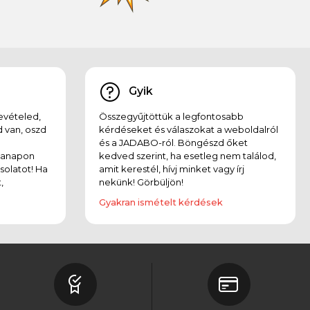
Gyik
evételed,
Összegyűjtöttük a legfontosabb
 van, oszd
kérdéseket és válaszokat a weboldalról
és a JADABO-ról. Böngészd őket
kanapon
kedved szerint, ha esetleg nem találod,
solatot! Ha
amit kerestél, hívj minket vagy írj
,
nekünk! Görbüljön!
Gyakran ismételt kérdések