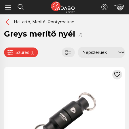
Haltartó, Merítő, Pontymatrac
Greys merítő nyél
(2)
Szűrés (1)