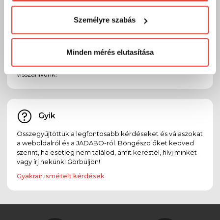
visszaélni ezzel és később bármikor
Email
Személyre szabás
megváltoztathatod a döntésed ezzel kapcsolatban.
Előre is köszönjük!
Ha bármilyen kérdésed, észrevételed, problémád vagy
reklamációd van, oszd meg velünk emailben:
Minden mérés elutasítása
info@jadabo.com
, egy munkanapon belül felvesszük
Veled a kapcsolatot! Ha megadod a telefonszámodat,
visszahívunk!
Gyik
Összegyűjtöttük a legfontosabb kérdéseket és válaszokat
a weboldalról és a JADABO-ról. Böngészd őket kedved
szerint, ha esetleg nem találod, amit kerestél, hívj minket
vagy írj nekünk! Görbüljön!
Gyakran ismételt kérdések