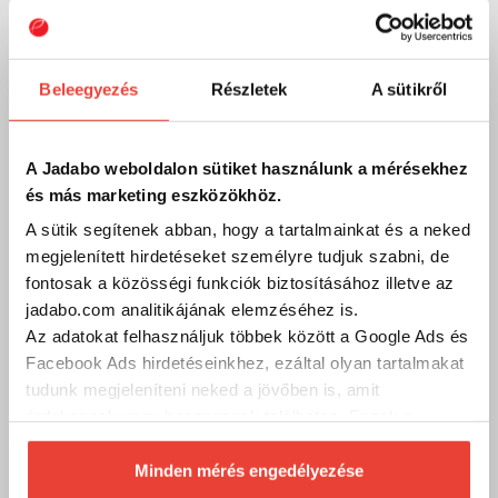
Szakértő szolgálat
Kérdésed van?
Beleegyezés
Részletek
A sütikről
A legfontosabb, hogy megtaláld a számodra megfelelő, a
tudásodhoz, tapasztalatodhoz legjobban illő
horgászeszközöket!
Hívj és segítünk, hogy mivel tudsz sikeres lenni a parton vagy a
A Jadabo weboldalon sütiket használunk a mérésekhez
csónakban!
és más marketing eszközökhöz.
A sütik segítenek abban, hogy a tartalmainkat és a neked
Kód:
10034384
megjelenített hirdetéseket személyre tudjuk szabni, de
fontosak a közösségi funkciók biztosításához illetve az
jadabo.com analitikájának elemzéséhez is.
Telefon
Az adatokat felhasználjuk többek között a Google Ads és
Szakértő kollégáink válaszolnak a kérdéseidre és
Facebook Ads hirdetéseinkhez, ezáltal olyan tartalmakat
segítenek megtalálni Neked a személyre szabott
tudunk megjeleníteni neked a jövőben is, amit
megoldást, felszerelést vagy kiegészítőt! Munkanapokon
9 és 17 óra között hívhatod őket.
érdekesnek vagy hasznosnak találhatsz. Ennek a
biztosításához
arra kérünk, hogy engedd meg
+36/1 411 3601
számunkra minden mérés használatát.
Minden mérés engedélyezése
Természetesen
soha semmilyen formában nem fogunk