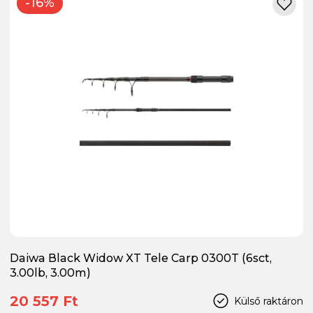
-16%
Daiwa Black Widow XT Tele Carp 0300T (6sct,
3.00lb, 3.00m)
20 557 Ft
Külső raktáron