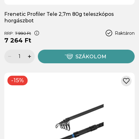
Frenetic Profiler Tele 2,7m 80g teleszkópos
horgászbot
Raktáron
RRP:
7 990 Ft
7 264 Ft
SZÁKOLOM
-15%