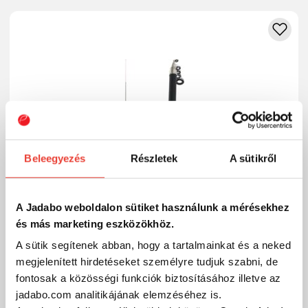
Beleegyezés
Részletek
A sütikről
A Jadabo weboldalon sütiket használunk a mérésekhez
és más marketing eszközökhöz.
A sütik segítenek abban, hogy a tartalmainkat és a neked
megjelenített hirdetéseket személyre tudjuk szabni, de
fontosak a közösségi funkciók biztosításához illetve az
Eurostar D-Max Tele 55 Uv 2,70m
jadabo.com analitikájának elemzéséhez is.
3 650 Ft
Raktáron