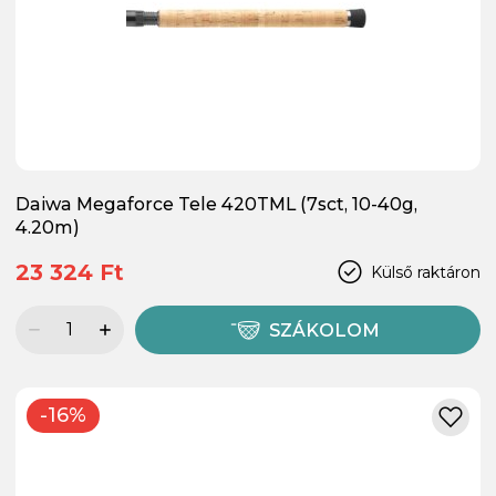
Daiwa Megaforce Tele 420TML (7sct, 10-40g,
4.20m)
23 324 Ft
Külső raktáron
SZÁKOLOM
-16%