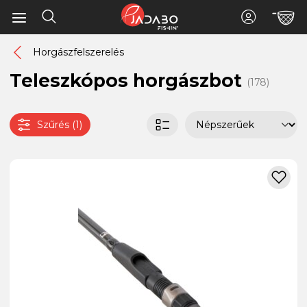
Horgászfelszerelés
Teleszkópos horgászbot
(178)
Szűrés (1)