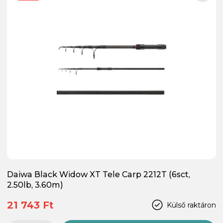
Daiwa Black Widow XT Tele Carp 2212T (6sct,
2.50lb, 3.60m)
21 743 Ft
Külső raktáron