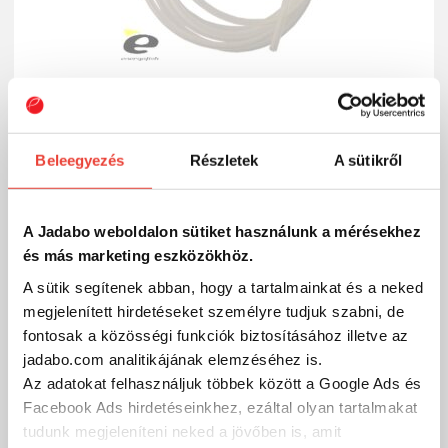
Beleegyezés
Részletek
A sütikről
Carp Expert Átlátszó Szilikoncső 0,30mm-1m
550 Ft
Külső raktáron
A Jadabo weboldalon sütiket használunk a mérésekhez
SZÁKOLOM
és más marketing eszközökhöz.
A sütik segítenek abban, hogy a tartalmainkat és a neked
megjelenített hirdetéseket személyre tudjuk szabni, de
fontosak a közösségi funkciók biztosításához illetve az
jadabo.com analitikájának elemzéséhez is.
Az adatokat felhasználjuk többek között a Google Ads és
Facebook Ads hirdetéseinkhez, ezáltal olyan tartalmakat
tudunk megjeleníteni neked a jövőben is, amit