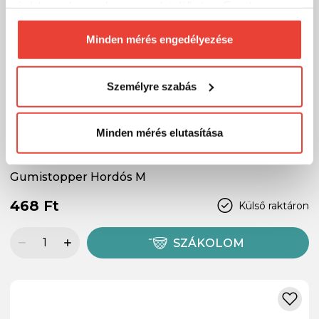
érdekesnek vagy hasznosnak találhatsz. Ennek a
biztosításához
arra kérünk, hogy engedd meg
számunkra minden mérés használatát.
Minden mérés engedélyezése
Természetesen
soha semmilyen formában nem fogunk
visszaélni ezzel és később bármikor
Személyre szabás
megváltoztathatod a döntésed ezzel kapcsolatban.
Előre is köszönjük!
Minden mérés elutasítása
Gumistopper Hordós M
468 Ft
Külső raktáron
SZÁKOLOM