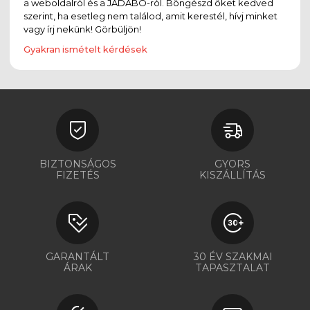
a weboldalról és a JADABO-ról. Böngészd őket kedved
szerint, ha esetleg nem találod, amit kerestél, hívj minket
vagy írj nekünk! Görbüljön!
Gyakran ismételt kérdések
BIZTONSÁGOS
GYORS
FIZETÉS
KISZÁLLÍTÁS
GARANTÁLT
30 ÉV SZAKMAI
ÁRAK
TAPASZTALAT