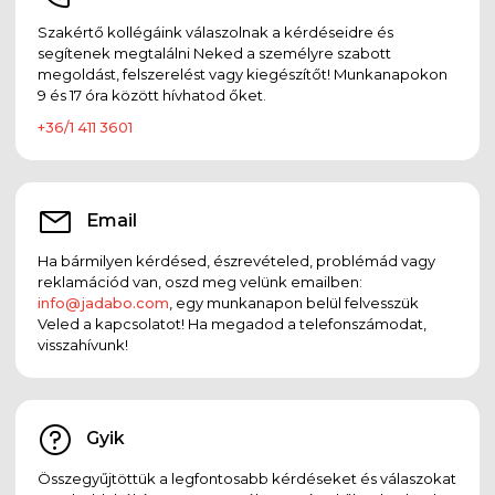
Szakértő kollégáink válaszolnak a kérdéseidre és
segítenek megtalálni Neked a személyre szabott
megoldást, felszerelést vagy kiegészítőt! Munkanapokon
9 és 17 óra között hívhatod őket.
+36/1 411 3601
Email
Ha bármilyen kérdésed, észrevételed, problémád vagy
reklamációd van, oszd meg velünk emailben:
info@jadabo.com
, egy munkanapon belül felvesszük
Veled a kapcsolatot! Ha megadod a telefonszámodat,
visszahívunk!
Gyik
Összegyűjtöttük a legfontosabb kérdéseket és válaszokat