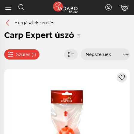
Horgászfelszerelés
Carp Expert úszó
(9)
Szűrés (1)