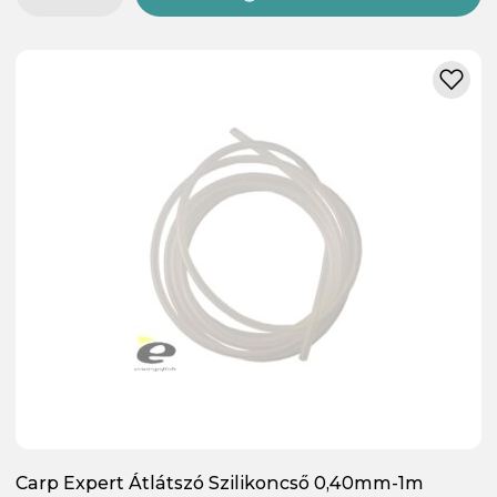
Carp Expert Átlátszó Szilikoncső 0,40mm-1m