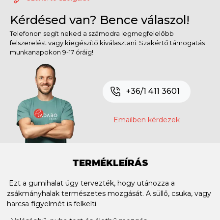
Kérdésed van? Bence válaszol!
Telefonon segít neked a számodra legmegfelelőbb
felszerelést vagy kiegészítő kiválasztani. Szakértő támogatás
munkanapokon 9-17 óráig!
+36/1 411 3601
Emailben kérdezek
TERMÉKLEÍRÁS
Ezt a gumihalat úgy tervezték, hogy utánozza a
zsákmányhalak természetes mozgását. A süllő, csuka, vagy
harcsa figyelmét is felkelti.