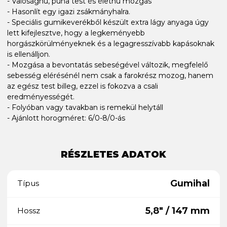
- Valósághű, puha test és élethű mozgás
- Hasonlít egy igazi zsákmányhalra.
- Speciális gumikeverékből készült extra lágy anyaga úgy
lett kifejlesztve, hogy a legkeményebb
horgászkörülményeknek és a legagresszívabb kapásoknak
is ellenálljon.
- Mozgása a bevontatás sebeségével változik, megfelelő
sebesség elérésénél nem csak a farokrész mozog, hanem
az egész test billeg, ezzel is fokozva a csali
eredményességét.
- Folyóban vagy tavakban is remekül helytáll
- Ajánlott horogméret: 6/0-8/0-ás
RÉSZLETES ADATOK
Gumihal
Típus
5,8" / 147 mm
Hossz