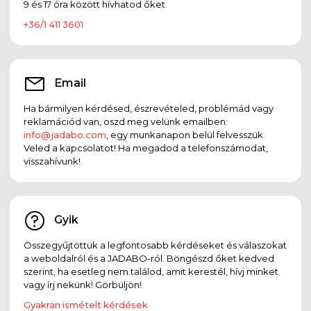
9 és 17 óra között hívhatod őket.
+36/1 411 3601
Email
Ha bármilyen kérdésed, észrevételed, problémád vagy
reklamációd van, oszd meg velünk emailben:
info@jadabo.com
, egy munkanapon belül felvesszük
Veled a kapcsolatot! Ha megadod a telefonszámodat,
visszahívunk!
Gyik
Összegyűjtöttük a legfontosabb kérdéseket és válaszokat
a weboldalról és a JADABO-ról. Böngészd őket kedved
szerint, ha esetleg nem találod, amit kerestél, hívj minket
vagy írj nekünk! Görbüljön!
Gyakran ismételt kérdések