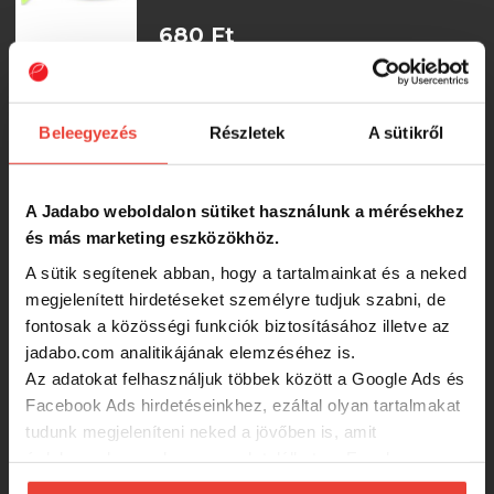
680 Ft
IRON Claw Just Shad MGP Multi
Glitter Pink UV 12cm gumihal
Beleegyezés
Részletek
A sütikről
550 Ft
A Jadabo weboldalon sütiket használunk a mérésekhez
és más marketing eszközökhöz.
Iron Claw Just Shad Gumihal Green
A sütik segítenek abban, hogy a tartalmainkat és a neked
Tomato 12cm
megjelenített hirdetéseket személyre tudjuk szabni, de
fontosak a közösségi funkciók biztosításához illetve az
500 Ft
jadabo.com analitikájának elemzéséhez is.
Az adatokat felhasználjuk többek között a Google Ads és
Facebook Ads hirdetéseinkhez, ezáltal olyan tartalmakat
IRON CLAW Just Shad MG Real
Motoroil Gold Glitter 12cm gumihal
tudunk megjeleníteni neked a jövőben is, amit
érdekesnek vagy hasznosnak találhatsz. Ennek a
biztosításához
arra kérünk, hogy engedd meg