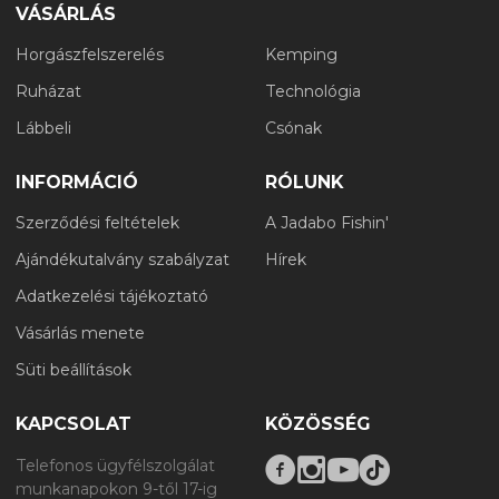
VÁSÁRLÁS
Horgászfelszerelés
Kemping
Ruházat
Technológia
Lábbeli
Csónak
INFORMÁCIÓ
RÓLUNK
Szerződési feltételek
A Jadabo Fishin'
Ajándékutalvány szabályzat
Hírek
Adatkezelési tájékoztató
Vásárlás menete
Süti beállítások
KAPCSOLAT
KÖZÖSSÉG
Telefonos ügyfélszolgálat
munkanapokon 9-től 17-ig