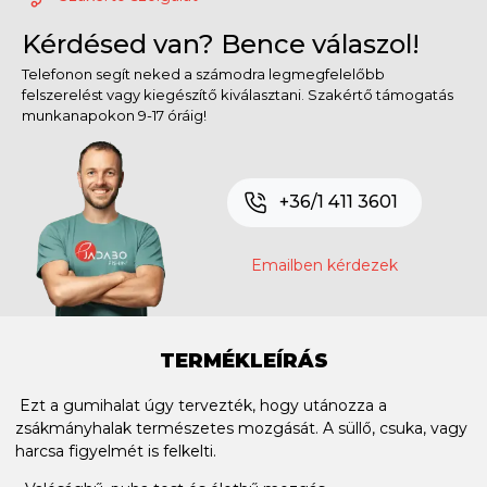
Kérdésed van? Bence válaszol!
Telefonon segít neked a számodra legmegfelelőbb
felszerelést vagy kiegészítő kiválasztani. Szakértő támogatás
munkanapokon 9-17 óráig!
+36/1 411 3601
Emailben kérdezek
TERMÉKLEÍRÁS
Ezt a gumihalat úgy tervezték, hogy utánozza a
zsákmányhalak természetes mozgását. A süllő, csuka, vagy
harcsa figyelmét is felkelti.