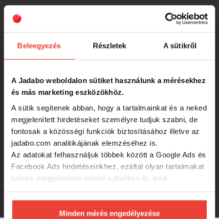
Iron Claw Just Shad plasztik csali CP
Chartreuse Pepper 10cm gumihal
Beleegyezés
Részletek
A sütikről
400 Ft
A Jadabo weboldalon sütiket használunk a mérésekhez
Wizard Csuka 12cm gumihal
és más marketing eszközökhöz.
A sütik segítenek abban, hogy a tartalmainkat és a neked
megjelenített hirdetéseket személyre tudjuk szabni, de
790 Ft
fontosak a közösségi funkciók biztosításához illetve az
jadabo.com analitikájának elemzéséhez is.
IRON Claw Just Shad MGP Multi
Az adatokat felhasználjuk többek között a Google Ads és
Glitter Pink UV 12cm gumihal
Facebook Ads hirdetéseinkhez, ezáltal olyan tartalmakat
tudunk megjeleníteni neked a jövőben is, amit
érdekesnek vagy hasznosnak találhatsz. Ennek a
550 Ft
biztosításához
arra kérünk, hogy engedd meg
számunkra minden mérés használatát.
Minden mérés engedélyezése