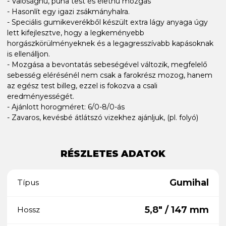
- Valósághű, puha test és élethű mozgás
- Hasonlít egy igazi zsákmányhalra.
- Speciális gumikeverékből készült extra lágy anyaga úgy
lett kifejlesztve, hogy a legkeményebb
horgászkörülményeknek és a legagresszívabb kapásoknak
is ellenálljon.
- Mozgása a bevontatás sebeségével változik, megfelelő
sebesség elérésénél nem csak a farokrész mozog, hanem
az egész test billeg, ezzel is fokozva a csali
eredményességét.
- Ajánlott horogméret: 6/0-8/0-ás
- Zavaros, kevésbé átlátszó vizekhez ajánljuk, (pl. folyó)
RÉSZLETES ADATOK
Gumihal
Típus
5,8" / 147 mm
Hossz