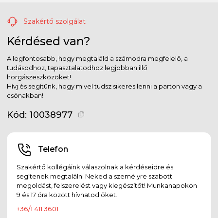
Szakértő szolgálat
Kérdésed van?
A legfontosabb, hogy megtaláld a számodra megfelelő, a
tudásodhoz, tapasztalatodhoz legjobban illő
horgászeszközöket!
Hívj és segítünk, hogy mivel tudsz sikeres lenni a parton vagy a
csónakban!
Kód:
10038977
Telefon
Szakértő kollégáink válaszolnak a kérdéseidre és
segítenek megtalálni Neked a személyre szabott
megoldást, felszerelést vagy kiegészítőt! Munkanapokon
9 és 17 óra között hívhatod őket.
+36/1 411 3601