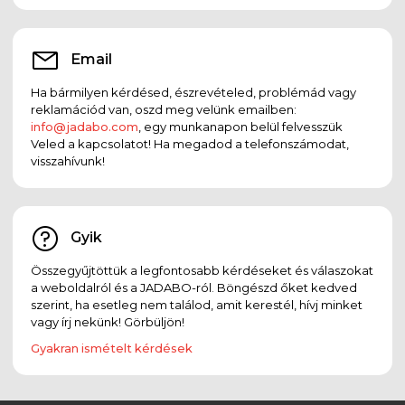
Email
Ha bármilyen kérdésed, észrevételed, problémád vagy
reklamációd van, oszd meg velünk emailben:
info@jadabo.com
, egy munkanapon belül felvesszük
Veled a kapcsolatot! Ha megadod a telefonszámodat,
visszahívunk!
Gyik
Összegyűjtöttük a legfontosabb kérdéseket és válaszokat
a weboldalról és a JADABO-ról. Böngészd őket kedved
szerint, ha esetleg nem találod, amit kerestél, hívj minket
vagy írj nekünk! Görbüljön!
Gyakran ismételt kérdések