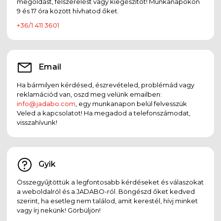
megoldást, felszerelést vagy kiegészítőt! Munkanapokon
9 és 17 óra között hívhatod őket.
+36/1 411 3601
Email
Ha bármilyen kérdésed, észrevételed, problémád vagy
reklamációd van, oszd meg velünk emailben:
info@jadabo.com
, egy munkanapon belül felvesszük
Veled a kapcsolatot! Ha megadod a telefonszámodat,
visszahívunk!
Gyik
Összegyűjtöttük a legfontosabb kérdéseket és válaszokat
a weboldalról és a JADABO-ról. Böngészd őket kedved
szerint, ha esetleg nem találod, amit kerestél, hívj minket
vagy írj nekünk! Görbüljön!