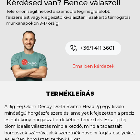
Kérdésed van? Bence válaszol!
Telefonon segít neked a számodra legmegfelelőbb
felszerelést vagy kiegészítő kiválasztani. Szakértő támogatás
munkanapokon 9-17 óráig!
+36/1 411 3601
Emailben kérdezek
TERMÉKLEÍRÁS
A Jig Fej Ólom Decoy Ds-13 Switch Head 7g egy kiváló
minőségű horgászfelszerelés, amelyet kifejezetten a precíz
és hatékony horgászat érdekében terveztek. Ez a jig fej
ólom ideális választás mind a kezdő, mind a tapasztalt
horgászok számára, akik szeretnék növelni fogási esélyeiket
és javítani horgászati technikájukat.