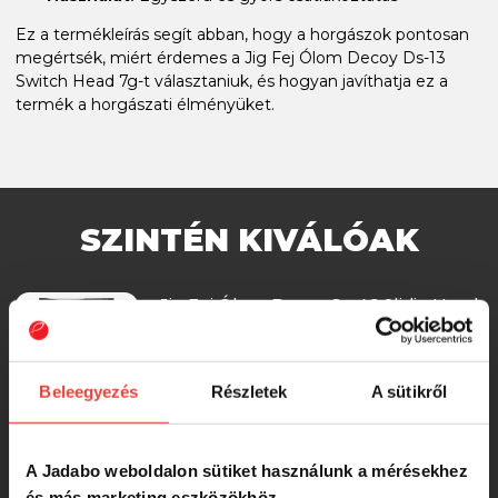
Ez a termékleírás segít abban, hogy a horgászok pontosan
megértsék, miért érdemes a Jig Fej Ólom Decoy Ds-13
Switch Head 7g-t választaniuk, és hogyan javíthatja ez a
termék a horgászati élményüket.
SZINTÉN KIVÁLÓAK
Jig Fej Ólom Decoy Sv-46 Slidin Head
2.0g
Beleegyezés
Részletek
A sütikről
1 390 Ft
Jig Fej Ólom Decoy Sv-46 Slidin Head
A Jadabo weboldalon sütiket használunk a mérésekhez
2.5g
és más marketing eszközökhöz.