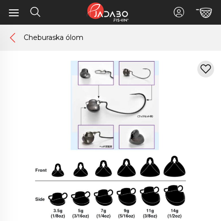
Cheburaska ólom