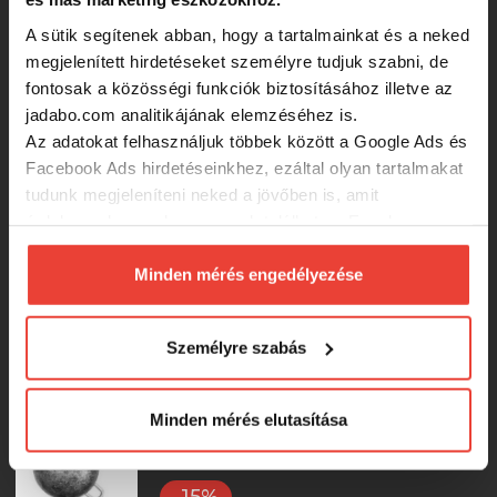
A sütik segítenek abban, hogy a tartalmainkat és a neked
1 390 Ft
megjelenített hirdetéseket személyre tudjuk szabni, de
fontosak a közösségi funkciók biztosításához illetve az
jadabo.com analitikájának elemzéséhez is.
Jig Fej Ólom Decoy Sv-46 Slidin Head
5.0g
Az adatokat felhasználjuk többek között a Google Ads és
Facebook Ads hirdetéseinkhez, ezáltal olyan tartalmakat
tudunk megjeleníteni neked a jövőben is, amit
1 390 Ft
érdekesnek vagy hasznosnak találhatsz. Ennek a
biztosításához
arra kérünk, hogy engedd meg
Jig Fej Ólom Decoy Sv-46 Slidin Head
számunkra minden mérés használatát.
Minden mérés engedélyezése
3.5g
Természetesen
soha semmilyen formában nem fogunk
visszaélni ezzel és később bármikor
Személyre szabás
megváltoztathatod a döntésed ezzel kapcsolatban.
1 390 Ft
Előre is köszönjük!
Minden mérés elutasítása
Delphin BOMB! Cseburaska / 5db
(35g)
-15%