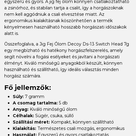
egyszerű és gyors. A jig fej ólom könnyen csatlakoztatható
a zsinórhoz, és stabilan tartja a csalit, így a horgászoknak
nem kell aggódniuk a csali elvesztése miatt. Az
ergonomikus kialakításnak köszönhetően a termék
kényelmesen használható hosszabb horgászati időszakok
alatt is.
Összefoglalva, a Jig Fej Ólom Decoy Ds-13 Switch Head 7g
egy megbízható és hatékony horgászfelszerelés, amely
segít növelni a fogási esélyeket és javítani a horgászati
élményt. Kiváló minőségű anyagokból készült, könnyen
használható és szállítható, így ideális választás minden
horgász számára.
Fő jellemzők:
Súly:
7 gramm
A csomag tartalma:
5 db
Anyag:
Kiváló minőségű ólom
Célhalak:
Sügér, csuka, süllő
Szállítási méret:
Kompakt, könnyen szállítható
Kialakítás:
Természetes csali mozgás, ergonomikus
Használat:
Egyszerű és gyors csatlakoztatás