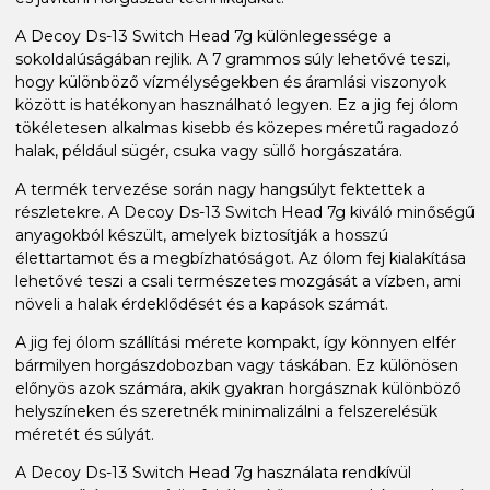
A Decoy Ds-13 Switch Head 7g különlegessége a
sokoldalúságában rejlik. A 7 grammos súly lehetővé teszi,
hogy különböző vízmélységekben és áramlási viszonyok
között is hatékonyan használható legyen. Ez a jig fej ólom
tökéletesen alkalmas kisebb és közepes méretű ragadozó
halak, például sügér, csuka vagy süllő horgászatára.
A termék tervezése során nagy hangsúlyt fektettek a
részletekre. A Decoy Ds-13 Switch Head 7g kiváló minőségű
anyagokból készült, amelyek biztosítják a hosszú
élettartamot és a megbízhatóságot. Az ólom fej kialakítása
lehetővé teszi a csali természetes mozgását a vízben, ami
növeli a halak érdeklődését és a kapások számát.
A jig fej ólom szállítási mérete kompakt, így könnyen elfér
bármilyen horgászdobozban vagy táskában. Ez különösen
előnyös azok számára, akik gyakran horgásznak különböző
helyszíneken és szeretnék minimalizálni a felszerelésük
méretét és súlyát.
A Decoy Ds-13 Switch Head 7g használata rendkívül