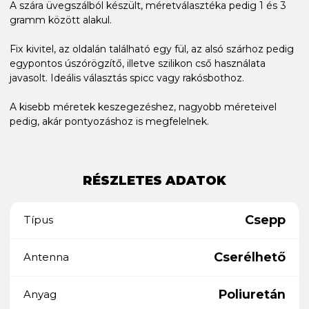
A szára üvegszálból készült, méretválasztéka pedig 1 és 3
gramm között alakul.
Fix kivitel, az oldalán található egy fül, az alsó szárhoz pedig
egypontos úszórögzítő, illetve szilikon cső használata
javasolt. Ideális választás spicc vagy rakósbothoz.
A kisebb méretek keszegezéshez, nagyobb méreteivel
pedig, akár pontyozáshoz is megfelelnek.
RÉSZLETES ADATOK
Csepp
Típus
Cserélhető
Antenna
Poliuretán
Anyag