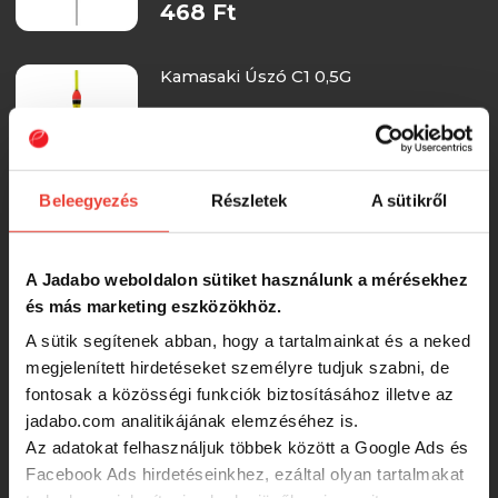
468 Ft
Kamasaki Úszó C1 0,5G
468 Ft
Beleegyezés
Részletek
A sütikről
Kamasaki Úszó B10 2,5G
A Jadabo weboldalon sütiket használunk a mérésekhez
és más marketing eszközökhöz.
468 Ft
A sütik segítenek abban, hogy a tartalmainkat és a neked
megjelenített hirdetéseket személyre tudjuk szabni, de
Kamasaki Úszó C6 3G
fontosak a közösségi funkciók biztosításához illetve az
jadabo.com analitikájának elemzéséhez is.
Az adatokat felhasználjuk többek között a Google Ads és
Facebook Ads hirdetéseinkhez, ezáltal olyan tartalmakat
468 Ft