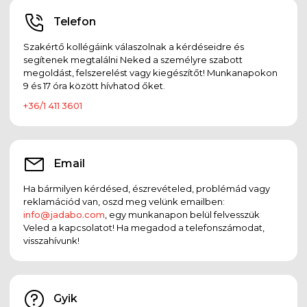
Telefon
Szakértő kollégáink válaszolnak a kérdéseidre és
segítenek megtalálni Neked a személyre szabott
megoldást, felszerelést vagy kiegészítőt! Munkanapokon
9 és 17 óra között hívhatod őket.
+36/1 411 3601
Email
Ha bármilyen kérdésed, észrevételed, problémád vagy
reklamációd van, oszd meg velünk emailben:
info@jadabo.com
, egy munkanapon belül felvesszük
Veled a kapcsolatot! Ha megadod a telefonszámodat,
visszahívunk!
Gyik