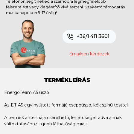
Telefonon segít neked a számodra legmegfelelőbb
felszerelést vagy kiegészítő kiválasztani. Szakértő támogatás
munkanapokon 9-17 óráig!
+36/1 411 3601
Emailben kérdezek
TERMÉKLEÍRÁS
EnergoTeam A5 úszó
Az ET A5 egy nyújtott formájú cseppúszó, kék színű testtel.
A termék antennája cserélhető, lehetőséget adva annak
változtatásához, a jobb láthatóság miatt.