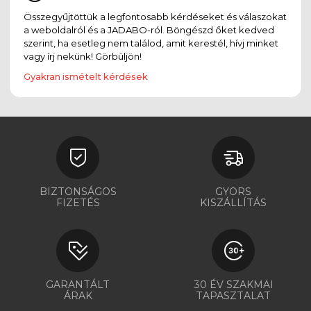
Összegyűjtöttük a legfontosabb kérdéseket és válaszokat
a weboldalról és a JADABO-ról. Böngészd őket kedved
szerint, ha esetleg nem találod, amit kerestél, hívj minket
vagy írj nekünk! Görbüljön!
Gyakran ismételt kérdések
BIZTONSÁGOS
GYORS
FIZETÉS
KISZÁLLÍTÁS
GARANTÁLT
30 ÉV SZAKMAI
ÁRAK
TAPASZTALAT