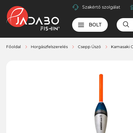
Szakértő szolgálat
BOLT
Főoldal
Horgászfelszerelés
Csepp Úszó
Kamasaki 