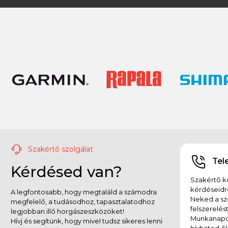
Szakértő szolgálat
Tel
Kérdésed van?
Szakértő ko
kérdéseidr
A legfontosabb, hogy megtaláld a számodra
Neked a sz
megfelelő, a tudásodhoz, tapasztalatodhoz
felszerelés
legjobban illő horgászeszközöket!
Munkanapok
Hívj és segítünk, hogy mivel tudsz sikeres lenni
hívhatod ők