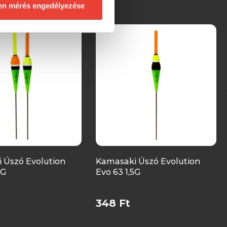
en mérés engedélyezése
 Úszó Evolution
Kamasaki Úszó Evolution
5G
Evo 63 1,5G
348 Ft