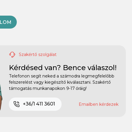
OLOM
Szakértő szolgálat
Kérdésed van? Bence válaszol!
Telefonon segít neked a számodra legmegfelelőbb
felszerelést vagy kiegészítő kiválasztani. Szakértő
támogatás munkanapokon 9-17 óráig!
+36/1 411 3601
Emailben kérdezek