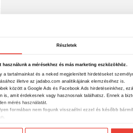
Részletek
t használunk a mérésekhez és más marketing eszközökhöz.
y a tartalmainkat és a neked megjelenített hirdetéseket személy
tásához illetve az jadabo.com analitikájának elemzéséhez is.
bbek között a Google Ads és Facebook Ads hirdetéseinkhez, ezál
n is, amit érdekesnek vagy hasznosnak találhatsz. Ennek a biz
en mérés használatát.
yen formában nem fogunk visszaélni ezzel és később bármi
an.