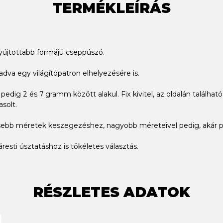
TERMÉKLEÍRÁS
yújtottabb formájú cseppúszó.
dva egy világítópatron elhelyezésére is.
edig 2 és 7 gramm között alakul. Fix kivitel, az oldalán találhat
asolt.
 kisebb méretek keszegezéshez, nagyobb méreteivel pedig, akár 
resti úsztatáshoz is tökéletes választás.
RÉSZLETES ADATOK