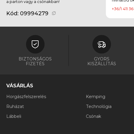
a parton vagy a csónakban!
+36/1 411 36
Kód:
09994279
BIZTONSÁGOS
GYORS
FIZETÉS
KISZÁLLÍTÁS
VÁSÁRLÁS
Horgászfelszerelés
Kemping
Ruházat
Technológia
Lábbeli
Csónak