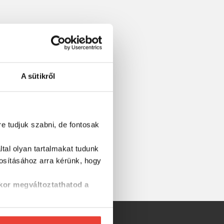
A sütikről
re tudjuk szabni, de fontosak
tal olyan tartalmakat tudunk
tosításához
arra kérünk, hogy
kor megváltoztathatod a