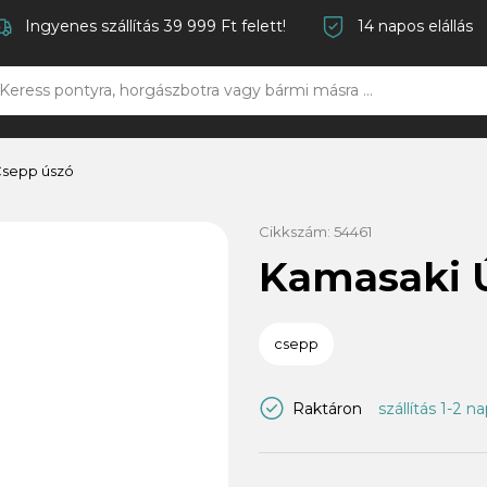
Ingyenes szállítás 39 999 Ft felett!
14 napos elállás
Csepp úszó
Cikkszám:
54461
Kamasaki 
csepp
Raktáron
szállítás 1-2 n