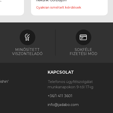
Gyakran ismételt kérdések
MINŐSÍTETT
SOKFÉLE
VISZONTELADÓ
FIZETÉSI MÓD
KAPCSOLAT
shin'
Telefonos ügyfélszolgálat
munkanapokon 9-től 17-ig
+36/1 411 3601
info@jadabo.com