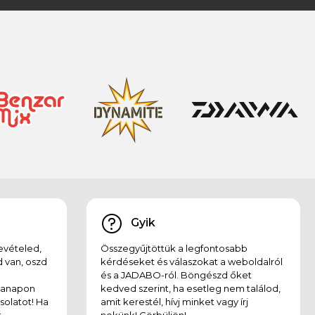
Gyik
evételed,
Összegyűjtöttük a legfontosabb
 van, oszd
kérdéseket és válaszokat a weboldalról
és a JADABO-ról. Böngészd őket
kanapon
kedved szerint, ha esetleg nem találod,
solatot! Ha
amit kerestél, hívj minket vagy írj
,
nekünk! Görbüljön!