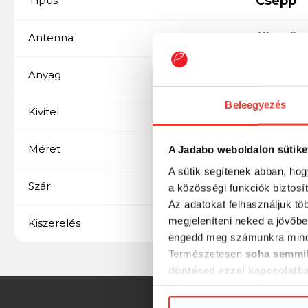
Csepp
Típus
Cserélhető
Antenna
Poliuretán
Anyag
Beleegyezés
Fix
Kivitel
3 g
Méret
A Jadabo weboldalon sütike
A sütik segítenek abban, hog
Üvegszál
Szár
a közösségi funkciók biztosí
Az adatokat felhasználjuk tö
megjeleníteni neked a jövőbe
1 db/csomag
Kiszerelés
engedd meg számunkra mind
Természetesen
soha semmil
döntésed ezzel kapcsolatb
Előre is köszönjük!