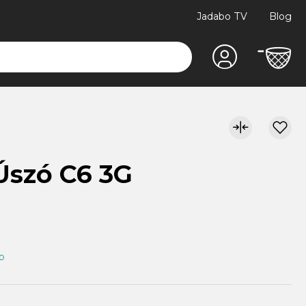
Jadabo TV
Blog
Úszó C6 3G
ap