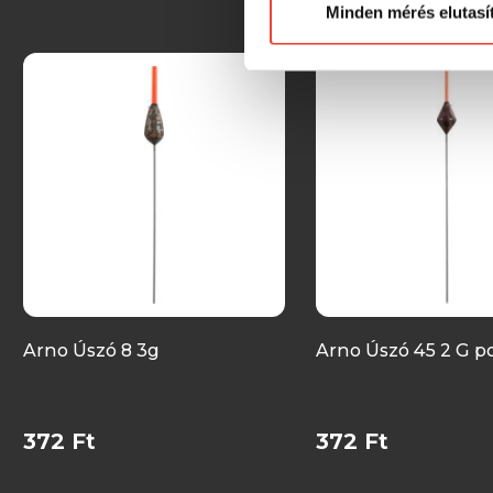
Minden mérés elutasí
Arno Úszó 8 3g
Arno Úszó 45 2 G p
372 Ft
372 Ft