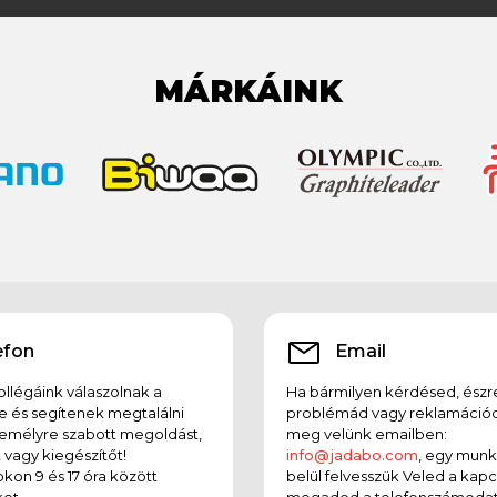
MÁRKÁINK
efon
Email
llégáink válaszolnak a
Ha bármilyen kérdésed, észr
e és segítenek megtalálni
problémád vagy reklamációd
emélyre szabott megoldást,
meg velünk emailben:
t vagy kiegészítőt!
info@jadabo.com
, egy mun
on 9 és 17 óra között
belül felvesszük Veled a kapc
et.
megadod a telefonszámodat