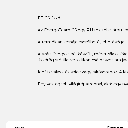
ET C6 úszó
Az EnergoTeam C6 egy PU testtel ellátott, n
A termék antennája cserélhető, lehetőséget a
A szára üvegszálból készült, méretválasztéka p
úszórögzítő, illetve szilikon cső használata jav
Ideális választás spicc vagy rakósbothoz. A
Egy vastagabb világítópatronnal, akár egy nyá