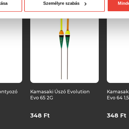
SZINTÉN KIVÁLÓAK
tása
Személyre szabás
Mind
ontyozó
Kamasaki Úszó Evolution
Kamasaki
Evo 65 2G
Evo 64 1,
348 Ft
348 Ft