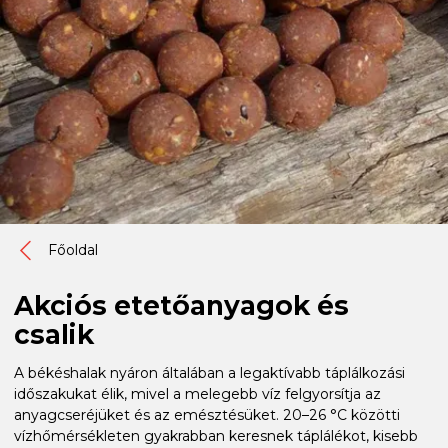
Főoldal
Akciós etetőanyagok és
csalik
A békéshalak nyáron általában a legaktívabb táplálkozási
időszakukat élik, mivel a melegebb víz felgyorsítja az
anyagcseréjüket és az emésztésüket. 20–26 °C közötti
vízhőmérsékleten gyakrabban keresnek táplálékot, kisebb