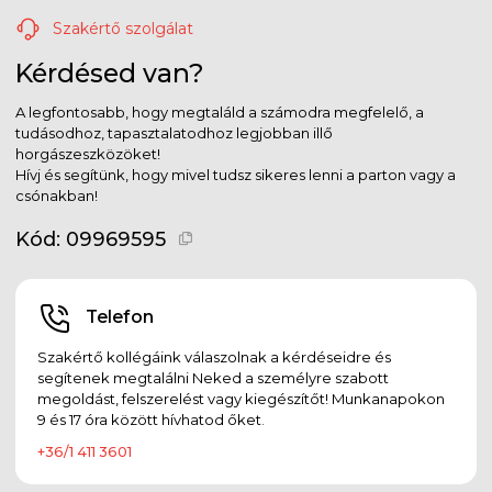
Szakértő szolgálat
Kérdésed van?
A legfontosabb, hogy megtaláld a számodra megfelelő, a
tudásodhoz, tapasztalatodhoz legjobban illő
horgászeszközöket!
Hívj és segítünk, hogy mivel tudsz sikeres lenni a parton vagy a
csónakban!
Kód:
09969595
Telefon
Szakértő kollégáink válaszolnak a kérdéseidre és
segítenek megtalálni Neked a személyre szabott
megoldást, felszerelést vagy kiegészítőt! Munkanapokon
9 és 17 óra között hívhatod őket.
+36/1 411 3601