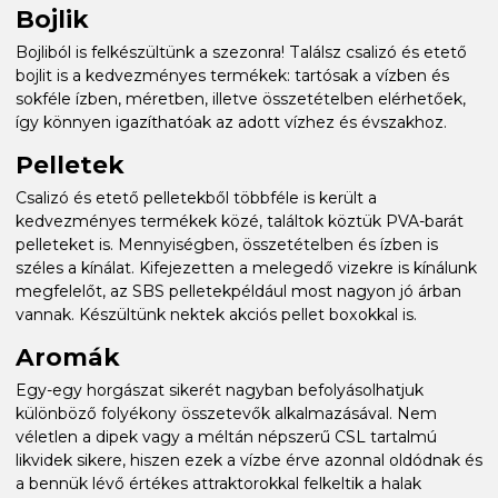
Bojlik
Bojliból is felkészültünk a szezonra! Találsz csalizó és etető
bojlit is a kedvezményes termékek: tartósak a vízben és
sokféle ízben, méretben, illetve összetételben elérhetőek,
így könnyen igazíthatóak az adott vízhez és évszakhoz.
Pelletek
Csalizó és etető pelletekből többféle is került a
kedvezményes termékek közé, találtok köztük PVA-barát
pelleteket is. Mennyiségben, összetételben és ízben is
széles a kínálat. Kifejezetten a melegedő vizekre is kínálunk
megfelelőt, az SBS pelletekpéldául most nagyon jó árban
vannak. Készültünk nektek akciós pellet boxokkal is.
Aromák
Egy-egy horgászat sikerét nagyban befolyásolhatjuk
különböző folyékony összetevők alkalmazásával. Nem
véletlen a dipek vagy a méltán népszerű CSL tartalmú
likvidek sikere, hiszen ezek a vízbe érve azonnal oldódnak és
a bennük lévő értékes attraktorokkal felkeltik a halak