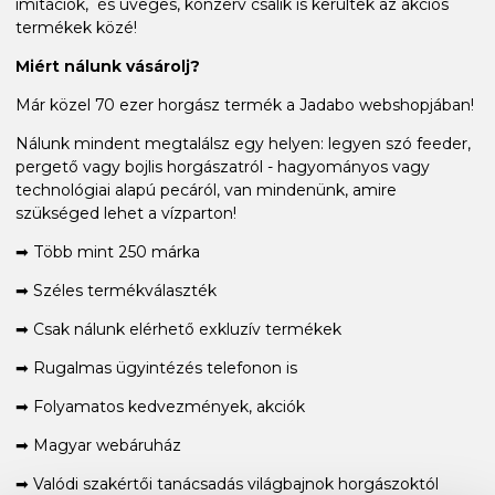
imitációk, és üveges, konzerv csalik is kerültek az akciós
termékek közé!
Miért nálunk vásárolj?
Már közel 70 ezer horgász termék a Jadabo webshopjában!
Nálunk mindent megtalálsz egy helyen: legyen szó feeder,
pergető vagy bojlis horgászatról - hagyományos vagy
technológiai alapú pecáról, van mindenünk, amire
szükséged lehet a vízparton!
➡ Több mint 250 márka
➡ Széles termékválaszték
➡ Csak nálunk elérhető exkluzív termékek
➡ Rugalmas ügyintézés telefonon is
➡ Folyamatos kedvezmények, akciók
➡ Magyar webáruház
➡ Valódi szakértői tanácsadás világbajnok horgászoktól