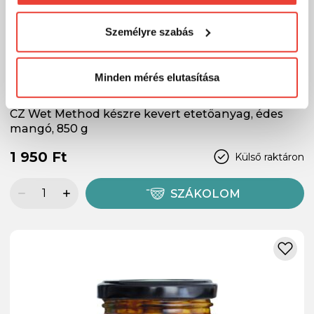
Természetesen
soha semmilyen formában nem fogunk
visszaélni ezzel és később bármikor
Személyre szabás
megváltoztathatod a döntésed ezzel kapcsolatban.
Előre is köszönjük!
Minden mérés elutasítása
CZ Wet Method készre kevert etetőanyag, édes
mangó, 850 g
1 950 Ft
Külső raktáron
SZÁKOLOM