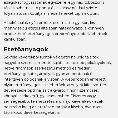
adagokat fogyasztanak egyszerre, egy nap többször is
táplálkozhatnak. A ponty és a kárász például szinte
folyamatosan kutatja a mederfeneket táplálék után.
A békéshalak nyári emésztése miatt a gyakori, kis
mennyiségű etetés általában hatékonyabb, a könnyen
emészthető etetőanyagok eredményesebbek lehetnek
kánikulában.
Etetőanyagok
Sokféle keverékből tudtok válogatni nálunk: találtok
nagyobb szemcseméretű kaját a testesebb példányoknak,
illetve finomabb szerkezetű method és feeder
etetőanyagokat is, amelyek gyorsan bontanak és
intenzíven dolgoznak a vízben. A webshopban emellett
olyan etetőanyagok is elérhetőek, amelyek kifejezetten
dévérezésre optimalizált a gyártó: finom szemcsés,
könnyűszerkezetű, gyakran enyhén fűszeres vagy
semlegesebb, természetes aromájú keverékek - ezek
hosszabb ideig az etetésen tartják a kisebb, óvatosan
táplálkozó dévérkeszegeket is.