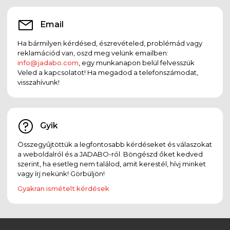
Email
Ha bármilyen kérdésed, észrevételed, problémád vagy
reklamációd van, oszd meg velünk emailben:
info@jadabo.com
, egy munkanapon belül felvesszük
Veled a kapcsolatot! Ha megadod a telefonszámodat,
visszahívunk!
Gyik
Összegyűjtöttük a legfontosabb kérdéseket és válaszokat
a weboldalról és a JADABO-ról. Böngészd őket kedved
szerint, ha esetleg nem találod, amit kerestél, hívj minket
vagy írj nekünk! Görbüljön!
Gyakran ismételt kérdések