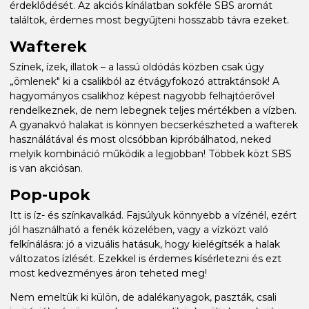
érdeklődését. Az akciós kínálatban sokféle SBS aromát
találtok, érdemes most begyűjteni hosszabb távra ezeket.
Wafterek
Színek, ízek, illatok – a lassú oldódás közben csak úgy
„ömlenek" ki a csalikból az étvágyfokozó attraktánsok! A
hagyományos csalikhoz képest nagyobb felhajtóerővel
rendelkeznek, de nem lebegnek teljes mértékben a vízben.
A gyanakvó halakat is könnyen becserkészheted a wafterek
használátával és most olcsóbban kipróbálhatod, neked
melyik kombináció működik a legjobban! Többek közt SBS
is van akciósan.
Pop-upok
Itt is íz- és színkavalkád. Fajsúlyuk könnyebb a vízénél, ezért
jól használható a fenék közelében, vagy a vízközt való
felkínálásra: jó a vizuális hatásuk, hogy kielégítsék a halak
változatos ízlését. Ezekkel is érdemes kísérletezni és ezt
most kedvezményes áron teheted meg!
Nem emeltük ki külön, de adalékanyagok, paszták, csali