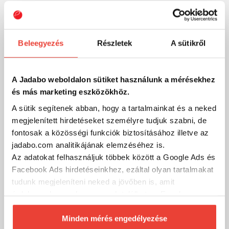
➡ Videós tudásmegosztás
Velünk többet fogsz!
Beleegyezés
Részletek
A sütikről
A Jadabo weboldalon sütiket használunk a mérésekhez
Szűrés
és más marketing eszközökhöz.
A sütik segítenek abban, hogy a tartalmainkat és a neked
megjelenített hirdetéseket személyre tudjuk szabni, de
fontosak a közösségi funkciók biztosításához illetve az
jadabo.com analitikájának elemzéséhez is.
Az adatokat felhasználjuk többek között a Google Ads és
Facebook Ads hirdetéseinkhez, ezáltal olyan tartalmakat
tudunk megjeleníteni neked a jövőben is, amit
érdekesnek vagy hasznosnak találhatsz. Ennek a
biztosításához
arra kérünk, hogy engedd meg
számunkra minden mérés használatát.
Minden mérés engedélyezése