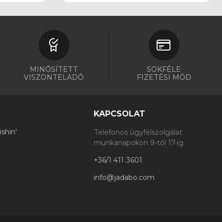
MINŐSÍTETT
SOKFÉLE
VISZONTELADÓ
FIZETÉSI MÓD
KAPCSOLAT
shin'
Telefonos ügyfélszolgálat
munkanapokon 9-től 17-ig
+36/1 411 3601
info@jadabo.com