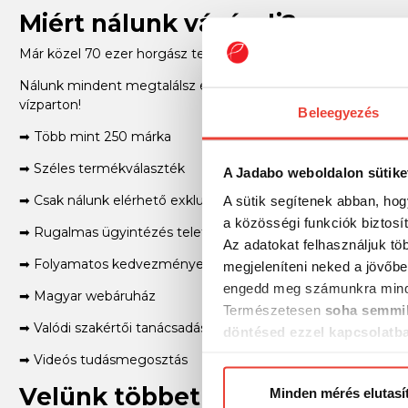
Miért nálunk vásárolj?
Már közel 70 ezer horgász termék a Jadabo webshopjában!
Nálunk mindent megtalálsz egy helyen: legyen szó feeder, p
vízparton!
Beleegyezés
➡ Több mint 250 márka
➡ Széles termékválaszték
A Jadabo weboldalon sütike
➡ Csak nálunk elérhető exkluzív termékek
A sütik segítenek abban, hog
a közösségi funkciók biztosí
➡ Rugalmas ügyintézés telefonon is
Az adatokat felhasználjuk tö
➡ Folyamatos kedvezmények, akciók
megjeleníteni neked a jövőbe
engedd meg számunkra mind
➡ Magyar webáruház
Természetesen
soha semmil
➡ Valódi szakértői tanácsadás világbajnok horgászoktól
döntésed ezzel kapcsolatb
Előre is köszönjük!
➡ Videós tudásmegosztás
Velünk többet fogsz!
Minden mérés elutasí