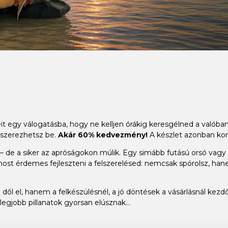
it egy válogatásba, hogy ne kelljen órákig keresgélned a valób
 szerezhetsz be.
Akár 60% kedvezmény!
A készlet azonban kor
 de a siker az apróságokon múlik. Egy simább futású orsó vagy a t
ost érdemes fejleszteni a felszerelésed: nemcsak spórolsz, han
dől el, hanem a felkészülésnél, a jó döntések a vásárlásnál kezdő
legjobb pillanatok gyorsan elúsznak...