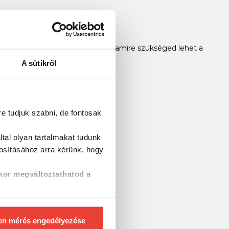
i alapú pecáról, van mindenünk, amire szükséged lehet a
A sütikről
re tudjuk szabni, de fontosak
tal olyan tartalmakat tudunk
tosításához
arra kérünk, hogy
kor megváltoztathatod a
en mérés engedélyezése