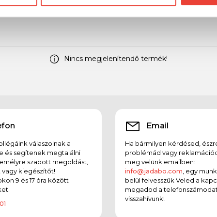
Nincs megjelenítendő termék!
efon
Email
llégáink válaszolnak a
Ha bármilyen kérdésed, észr
e és segítenek megtalálni
problémád vagy reklamációd
emélyre szabott megoldást,
meg velünk emailben:
t vagy kiegészítőt!
info@jadabo.com
, egy mun
on 9 és 17 óra között
belül felvesszük Veled a kapc
et.
megadod a telefonszámodat
visszahívunk!
01