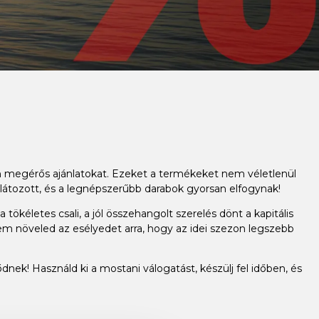
an megérős ajánlatokat. Ezeket a termékeket nem véletlenül
látozott, és a legnépszerűbb darabok gyorsan elfogynak!
ökéletes csali, a jól összehangolt szerelés dönt a kapitális
em növeled az esélyedet arra, hogy az idei szezon legszebb
dnek! Használd ki a mostani válogatást, készülj fel időben, és