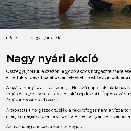
Főoldal
Nagy nyári akció
Nagy nyári akció
Összegyűjtöttük a szezon legjobb akciós horgászfelszerelése
emeltük ki: bevált darabok, amelyeket most kedvezőbb áron
A nyár a horgászat csúcspontja. Hosszú nappalok, aktív halak –
fogás és a „ma sem ettek a halak” nap között. Éppen ezért m
fogását most hozd össze.
A tapasztalt horgászok tudják: a rekordfogás nem a vízparton 
menj ki magabiztosan a vízpartra – mert a nyár nem vár, és a 
Az árak ideiglenesek, a készlet véges!