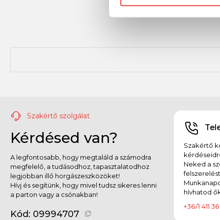
Szakértő szolgálat
Tel
Kérdésed van?
Szakértő ko
kérdéseidr
A legfontosabb, hogy megtaláld a számodra
Neked a sz
megfelelő, a tudásodhoz, tapasztalatodhoz
felszerelés
legjobban illő horgászeszközöket!
Munkanapok
Hívj és segítünk, hogy mivel tudsz sikeres lenni
hívhatod ők
a parton vagy a csónakban!
+36/1 411 36
Kód:
09994707