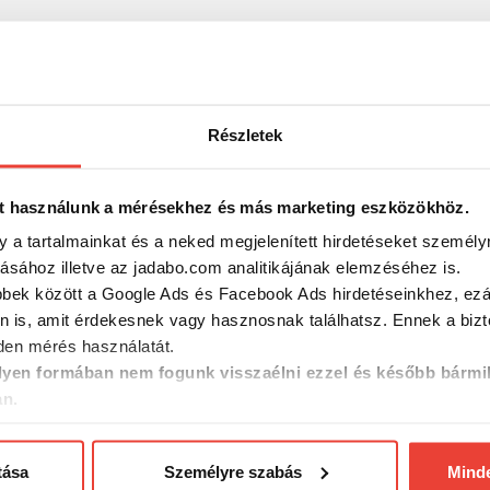
ergető vagy bojlis horgászatról - hagyományos vagy technológia
Részletek
t használunk a mérésekhez és más marketing eszközökhöz.
y a tartalmainkat és a neked megjelenített hirdetéseket személy
tásához illetve az jadabo.com analitikájának elemzéséhez is.
bbek között a Google Ads és Facebook Ads hirdetéseinkhez, ezál
n is, amit érdekesnek vagy hasznosnak találhatsz. Ennek a biz
en mérés használatát.
yen formában nem fogunk visszaélni ezzel és később bármi
an.
tása
Személyre szabás
Mind