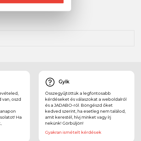
Gyik
evételed,
Összegyűjtöttük a legfontosabb
 van, oszd
kérdéseket és válaszokat a weboldalról
és a JADABO-ról. Böngészd őket
kanapon
kedved szerint, ha esetleg nem találod,
solatot! Ha
amit kerestél, hívj minket vagy írj
,
nekünk! Görbüljön!
Gyakran ismételt kérdések