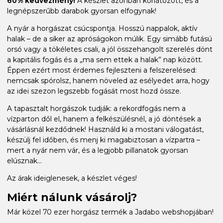
60% kedvezmény!
A készlet azonban korlátozott, és a
legnépszerűbb darabok gyorsan elfogynak!
A nyár a horgászat csúcspontja. Hosszú nappalok, aktív
halak – de a siker az apróságokon múlik. Egy simább futású
orsó vagy a tökéletes csali, a jól összehangolt szerelés dönt
a kapitális fogás és a „ma sem ettek a halak” nap között.
Éppen ezért most érdemes fejleszteni a felszerelésed:
nemcsak spórolsz, hanem növeled az esélyedet arra, hogy
az idei szezon legszebb fogását most hozd össze.
A tapasztalt horgászok tudják: a rekordfogás nem a
vízparton dől el, hanem a felkészülésnél, a jó döntések a
vásárlásnál kezdődnek! Használd ki a mostani válogatást,
készülj fel időben, és menj ki magabiztosan a vízpartra –
mert a nyár nem vár, és a legjobb pillanatok gyorsan
elúsznak...
Az árak ideiglenesek, a készlet véges!
Miért nálunk vásárolj?
Már közel 70 ezer horgász termék a Jadabo webshopjában!