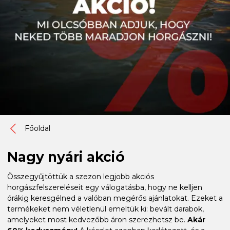
Főoldal
Nagy nyári akció
Összegyűjtöttük a szezon legjobb akciós
horgászfelszereléseit egy válogatásba, hogy ne kelljen
órákig keresgélned a valóban megérős ajánlatokat. Ezeket a
termékeket nem véletlenül emeltük ki: bevált darabok,
amelyeket most kedvezőbb áron szerezhetsz be.
Akár