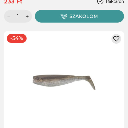
233 Ft
Raktáron
SZÁKOLOM
-54%