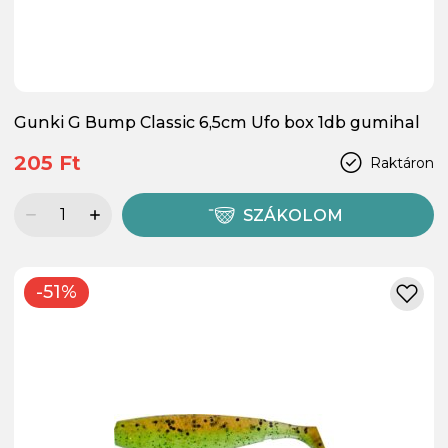
Gunki G Bump Classic 6,5cm Ufo box 1db gumihal
205 Ft
Raktáron
SZÁKOLOM
-51%