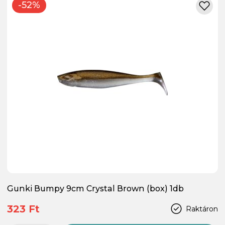
-52%
Gunki Bumpy 9cm Crystal Brown (box) 1db
323 Ft
Raktáron