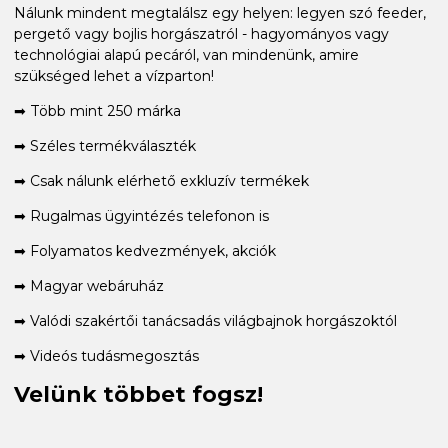
Nálunk mindent megtalálsz egy helyen: legyen szó feeder,
pergető vagy bojlis horgászatról - hagyományos vagy
technológiai alapú pecáról, van mindenünk, amire
szükséged lehet a vízparton!
➡ Több mint 250 márka
➡ Széles termékválaszték
➡ Csak nálunk elérhető exkluzív termékek
➡ Rugalmas ügyintézés telefonon is
➡ Folyamatos kedvezmények, akciók
➡ Magyar webáruház
➡ Valódi szakértői tanácsadás világbajnok horgászoktól
➡ Videós tudásmegosztás
Velünk többet fogsz!