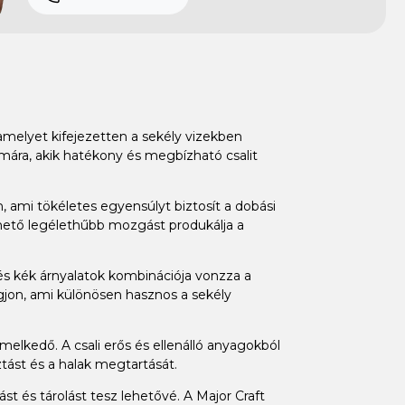
amelyet kifejezetten a sekély vizekben
ámára, akik hatékony és megbízható csalit
 ami tökéletes egyensúlyt biztosít a dobási
lehető legélethűbb mozgást produkálja a
 és kék árnyalatok kombinációja vonzza a
ogjon, ami különösen hasznos a sekély
elkedő. A csali erős és ellenálló anyagokból
ztást és a halak megtartását.
t és tárolást tesz lehetővé. A Major Craft