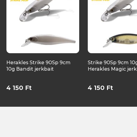
Herakles Strike 90Sp 9cm
Strike 90Sp 9cm 10
10g Bandit jerkbait
Herakles Magic jerk
4 150 Ft
4 150 Ft