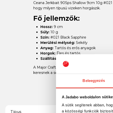
Ceana Jerkbait 90Sps Shallow 9cm 10g #021 B
hogy milyen típusú vizeken horgászik.
Fő jellemzők:
Hossz:
9 cm
Súly:
10 g
Szín:
#021 Black Sapphire
Merülési mélység:
Sekély
Anyag:
Tartós és erős anyagok
Horgok:
Éles és tartós
Szállítási méret:
Kompakt, könnyen száll
A Major Craft Ceana Jerkbait 90Sps Shallow 
keresnek a sekély vizekben történő horgásza
Beleegyezés
A Jadabo weboldalon sütike
A sütik segítenek abban, hog
a közösségi funkciók biztosí
Jerkbait
Típus