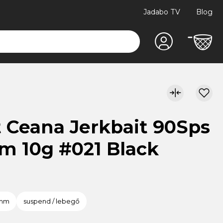
Jadabo TV
Blog
t Ceana Jerkbait 90Sps
m 10g #021 Black
amm
suspend / lebegő