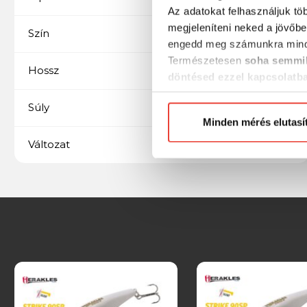
Az adatokat felhasználjuk tö
megjeleníteni neked a jövőbe
Black Sapphire
Szín
engedd meg számunkra mind
Természetesen
soha semmil
90 mm
Hossz
döntésed ezzel kapcsolatb
Előre is köszönjük!
10 gramm
Súly
Minden mérés elutasí
Suspend / Lebegő
Változat