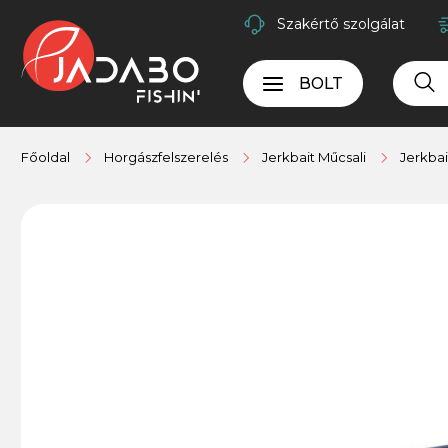
Szakértő szolgálat
BOLT
Főoldal
Horgászfelszerelés
Jerkbait Műcsali
Jerkba