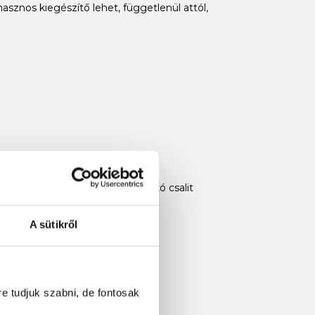
sznos kiegészítő lehet, függetlenül attól,
ra, akik hatékony és megbízható csalit
A sütikről
re tudjuk szabni, de fontosak