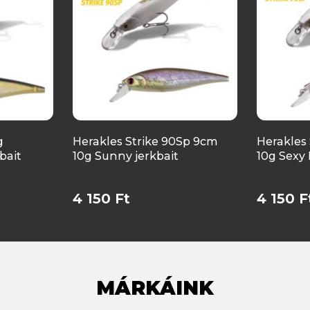
g
Herakles Strike 90Sp 9cm
Herakles
bait
10g Sunny jerkbait
10g Sexy 
4 150 Ft
4 150 F
MÁRKÁINK