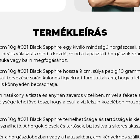
TERMÉKLEÍRÁS
9cm 10g #021 Black Sapphire egy kiváló minőségű horgászcsali, 
t ideális választás mind a kezdő, mind a tapasztalt horgászok sz
 csuka vagy balin megfogásához.
9cm 10g #021 Black Sapphire hossza 9 cm, súlya pedig 10 gramm,
sali tervezése során különös figyelmet fordítottak arra, hogy a 
 is könnyedén becsaphatja.
sen hatékony a tiszta és enyhén zavaros vizekben, mivel a fekete
mélysége lehetővé teszi, hogy a csali a vízfelszín közelében moz
cm 10g #021 Black Sapphire terhelhetősége és tartóssága is kiem
ználható. A horgok élesek és tartósak, biztosítva a sikeres akas
ér a horgászdobozban vagy a hátizsákban, ami kényelmes szállítás