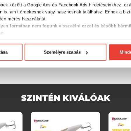
bbek között a Google Ads és Facebook Ads hirdetéseinkhez, ezál
n is, amit érdekesnek vagy hasznosnak találhatsz. Ennek a biz
en mérés használatát.
yen formában nem fogunk visszaélni ezzel és később bármi
an.
tása
Személyre szabás
Mind
SZINTÉN KIVÁLÓAK