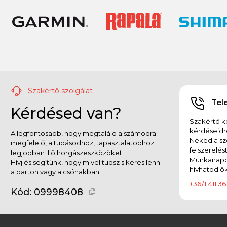
Szakértő szolgálat
Tel
Kérdésed van?
Szakértő ko
kérdéseidr
A legfontosabb, hogy megtaláld a számodra
Neked a sz
megfelelő, a tudásodhoz, tapasztalatodhoz
felszerelés
legjobban illő horgászeszközöket!
Munkanapok
Hívj és segítünk, hogy mivel tudsz sikeres lenni
hívhatod ők
a parton vagy a csónakban!
+36/1 411 36
Kód:
09998408