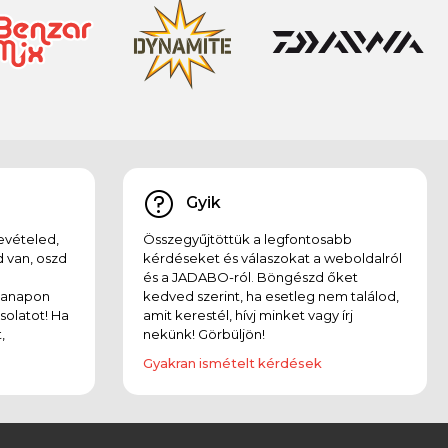
Gyik
evételed,
Összegyűjtöttük a legfontosabb
 van, oszd
kérdéseket és válaszokat a weboldalról
és a JADABO-ról. Böngészd őket
kanapon
kedved szerint, ha esetleg nem találod,
solatot! Ha
amit kerestél, hívj minket vagy írj
,
nekünk! Görbüljön!
Gyakran ismételt kérdések