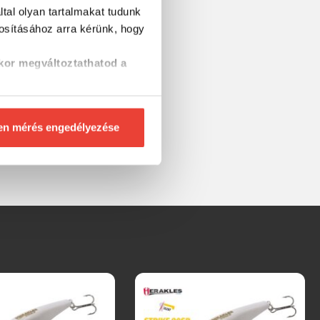
tal olyan tartalmakat tudunk
tosításához
arra kérünk, hogy
kor megváltoztathatod a
en mérés engedélyezése