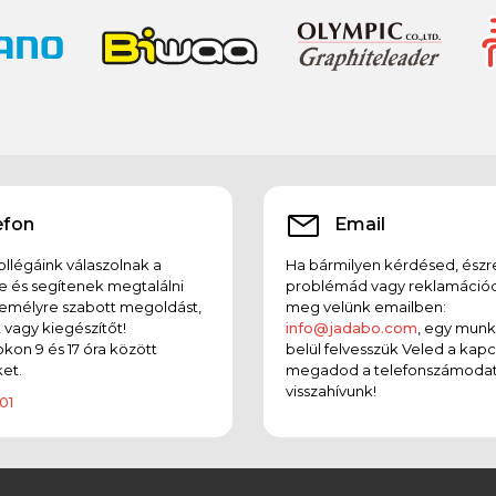
efon
Email
llégáink válaszolnak a
Ha bármilyen kérdésed, észr
e és segítenek megtalálni
problémád vagy reklamációd
emélyre szabott megoldást,
meg velünk emailben:
t vagy kiegészítőt!
info@jadabo.com
, egy mun
on 9 és 17 óra között
belül felvesszük Veled a kapc
et.
megadod a telefonszámodat
visszahívunk!
01