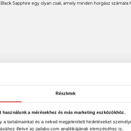
lack Sapphire egy olyan csali, amely minden horgász számára ha
ítható
9cm 10g #021 Black Sapphire tökéletes választás mindazok számá
thoz.
Részletek
RÉSZLETES ADATOK
t használunk a mérésekhez és más marketing eszközökhöz.
y a tartalmainkat és a neked megjelenített hirdetéseket személy
tásához illetve az jadabo.com analitikájának elemzéséhez is.