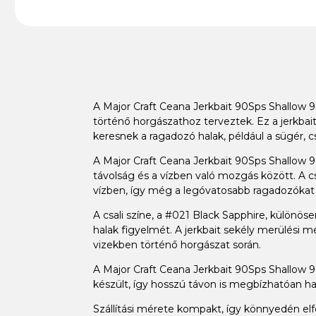
A Major Craft Ceana Jerkbait 90Sps Shallow 
történő horgászathoz terveztek. Ez a jerkbai
keresnek a ragadozó halak, például a sügér,
A Major Craft Ceana Jerkbait 90Sps Shallow 
távolság és a vízben való mozgás között. A c
vízben, így még a legóvatosabb ragadozókat
A csali színe, a #021 Black Sapphire, különö
halak figyelmét. A jerkbait sekély merülési 
vizekben történő horgászat során.
A Major Craft Ceana Jerkbait 90Sps Shallow 9
készült, így hosszú távon is megbízhatóan has
Szállítási mérete kompakt, így könnyedén elf