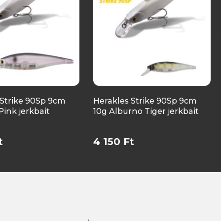
 Strike 90Sp 9cm
Herakles Strike 90Sp 9cm
Pink jerkbait
10g Alburno Tiger jerkbait
t
4 150 Ft