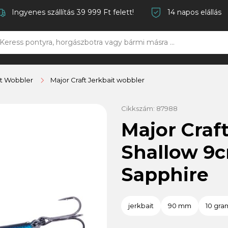
Ingyenes szállítás 39 999 Ft felett!
14 napos elállás
it Wobbler
Major Craft Jerkbait wobbler
Cikkszám:
87988
Major Craf
Shallow 9c
Sapphire
jerkbait
90 mm
10 gr