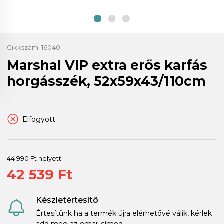
Cikkszám:
16040
Marshal VIP extra erős karfás
horgásszék, 52x59x43/110cm
Elfogyott
44 990 Ft helyett
42 539 Ft
Készletértesítő
Értesítünk ha a termék újra elérhetővé válik, kérlek
add meg az email címed.