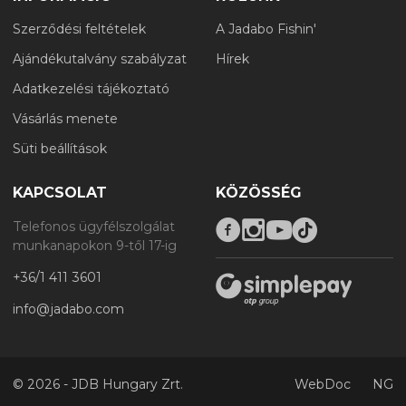
Szerződési feltételek
A Jadabo Fishin'
Ajándékutalvány szabályzat
Hírek
Adatkezelési tájékoztató
Vásárlás menete
Süti beállítások
KAPCSOLAT
KÖZÖSSÉG
Telefonos ügyfélszolgálat
munkanapokon 9-től 17-ig
+36/1 411 3601
info@jadabo.com
©
2026 - JDB Hungary Zrt.
WebDoc
NG