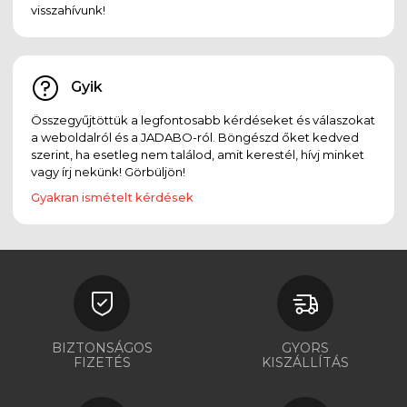
visszahívunk!
Gyik
Összegyűjtöttük a legfontosabb kérdéseket és válaszokat
a weboldalról és a JADABO-ról. Böngészd őket kedved
szerint, ha esetleg nem találod, amit kerestél, hívj minket
vagy írj nekünk! Görbüljön!
Gyakran ismételt kérdések
BIZTONSÁGOS
GYORS
FIZETÉS
KISZÁLLÍTÁS