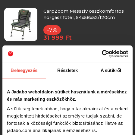
CarpZoom Masszív összkomfortos
horgász fotel, 54x58x52/120cm
-7%
31 999 Ft
FC Super Feeder szék, 55x50x60/100
cm
Beleegyezés
Részletek
A sütikről
-13%
30 408 Ft
A Jadabo weboldalon sütiket használunk a mérésekhez
CZ Recliner Komfort horgászfotel,
és más marketing eszközökhöz.
56x46x42/98 cm, Camou/Fleece
A sütik segítenek abban, hogy a tartalmainkat és a neked
-10%
megjelenített hirdetéseket személyre tudjuk szabni, de
29 238 Ft
fontosak a közösségi funkciók biztosításához illetve az
jadabo.com analitikájának elemzéséhez is.