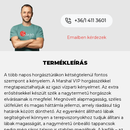
+36/1 411 3601
Emailben kérdezek
TERMÉKLEÍRÁS
A több napos horgásztúrákon kétségtelenül fontos
szempont a kényelem. A Marshal VIP horgásszékkel
megtapasztalhatjuk az igazi vízparti kényelmet. Az extra
erősítésekkel készült szék a nagytermetű horgászok
elvárásainak is megfelel. Megnövelt alapmagasság, széles
ülőfelület és magas háttámla jellemzi, amely ráadásul tág
határok között dönthető. Az egyenként állítható lábak
segítségével könnyen a terepviszonyokhoz tudjuk állítani a
lábak magasságát, a nagyméretű önbeálló tappancsok
pedig még sáros talajon is stabilan megállnak. A karfák – az