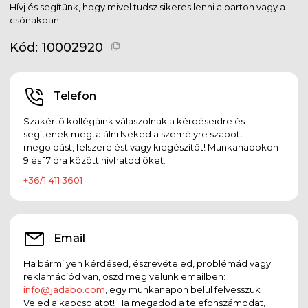
Hívj és segítünk, hogy mivel tudsz sikeres lenni a parton vagy a
csónakban!
Kód:
10002920
Telefon
Szakértő kollégáink válaszolnak a kérdéseidre és
segítenek megtalálni Neked a személyre szabott
megoldást, felszerelést vagy kiegészítőt! Munkanapokon
9 és 17 óra között hívhatod őket.
+36/1 411 3601
Email
Ha bármilyen kérdésed, észrevételed, problémád vagy
reklamációd van, oszd meg velünk emailben:
info@jadabo.com
, egy munkanapon belül felvesszük
Veled a kapcsolatot! Ha megadod a telefonszámodat,