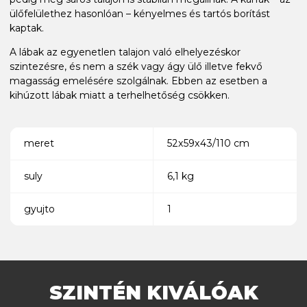
ülőfelülethez hasonlóan – kényelmes és tartós borítást
kaptak.
A lábak az egyenetlen talajon való elhelyezéskor
szintezésre, és nem a szék vagy ágy ülő illetve fekvő
magasság emelésére szolgálnak. Ebben az esetben a
kihúzott lábak miatt a terhelhetőség csökken.
meret
52x59x43/110 cm
suly
6,1 kg
gyujto
1
SZINTÉN KIVÁLÓAK