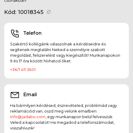
csónakban!
Kód:
10018345
Telefon
Szakértő kollégáink válaszolnak a kérdéseidre és
segítenek megtalálni Neked a személyre szabott
megoldást, felszerelést vagy kiegészítőt! Munkanapokon
9 és 17 óra között hívhatod őket.
+36/1 411 3601
Email
Ha bármilyen kérdésed, észrevételed, problémád vagy
reklamációd van, oszd meg velünk emailben:
info@jadabo.com
, egy munkanapon belül felvesszük
Veled a kapcsolatot! Ha megadod a telefonszámodat,
visszahívunk!