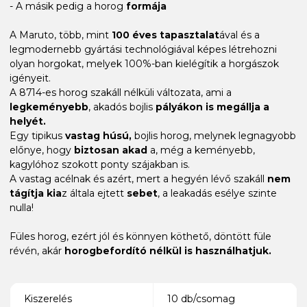
- A másik pedig a horog
formája
A Maruto, több, mint
100 éves tapasztalat
ával és a
legmodernebb gyártási technológiával képes létrehozni
olyan horgokat, melyek 100%-ban kielégítik a horgászok
igényeit.
A 8714-es horog szakáll nélküli változata, ami a
legkeményebb
, akadós bojlis
pályákon is megállja a
helyét.
Egy tipikus
vastag húsú,
bojlis horog, melynek legnagyobb
előnye, hogy
biztosan akad
a, még a keményebb,
kagylóhoz szokott ponty szájakban is.
A vastag acélnak és azért, mert a hegyén lévő szakáll
nem
tágítja ki
a
z általa ejtett
sebet
, a leakadás esélye szinte
nulla!
Füles horog, ezért jól és könnyen köthető, döntött füle
révén, akár
horogbefordító nélkül is használhatjuk.
Kiszerelés
10 db/csomag