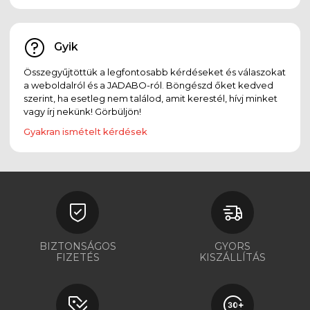
Gyik
Összegyűjtöttük a legfontosabb kérdéseket és válaszokat
a weboldalról és a JADABO-ról. Böngészd őket kedved
szerint, ha esetleg nem találod, amit kerestél, hívj minket
vagy írj nekünk! Görbüljön!
Gyakran ismételt kérdések
BIZTONSÁGOS
GYORS
FIZETÉS
KISZÁLLÍTÁS