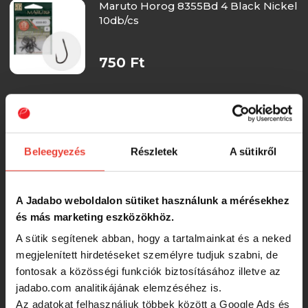
Maruto Horog 8355Bd 4 Black Nickel
10db/cs
750 Ft
Maruto Horog 4340 1/0 Nickel
10db/cs
Beleegyezés
Részletek
A sütikről
750 Ft
Maruto Horog 9411 16 Black Nickel
A Jadabo weboldalon sütiket használunk a mérésekhez
10db/cs
és más marketing eszközökhöz.
A sütik segítenek abban, hogy a tartalmainkat és a neked
750 Ft
megjelenített hirdetéseket személyre tudjuk szabni, de
fontosak a közösségi funkciók biztosításához illetve az
jadabo.com analitikájának elemzéséhez is.
Maruto Horog 9411 12 Black Nickel
Az adatokat felhasználjuk többek között a Google Ads és