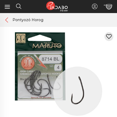
Pontyozó Horog