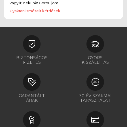
vagy írj nekünk! Görbüljön!
Gyakran ismételt kérdések
BIZTONSÁGOS
GYORS
FIZETÉS
KISZÁLLÍTÁS
GARANTÁLT
30 ÉV SZAKMAI
ÁRAK
TAPASZTALAT