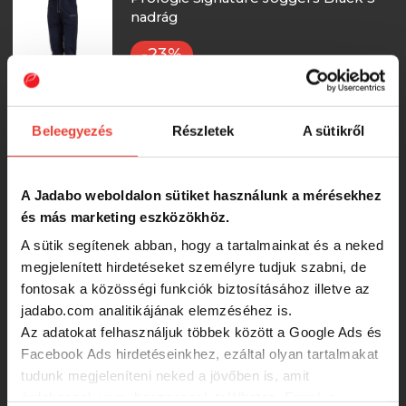
nadrág
-23%
16 665 Ft
Delphin LOGOS melegítőnadrág S
Beleegyezés
Részletek
A sütikről
-15%
A Jadabo weboldalon sütiket használunk a mérésekhez
14 200 Ft
és más marketing eszközökhöz.
A sütik segítenek abban, hogy a tartalmainkat és a neked
Delphin ThermoTEX Plus+ kültéri
megjelenített hirdetéseket személyre tudjuk szabni, de
nadrág (S)
fontosak a közösségi funkciók biztosításához illetve az
-15%
jadabo.com analitikájának elemzéséhez is.
14 200 Ft
Az adatokat felhasználjuk többek között a Google Ads és
Facebook Ads hirdetéseinkhez, ezáltal olyan tartalmakat
tudunk megjeleníteni neked a jövőben is, amit
Delphin QUEEN 4Love
melegítőnadrág S
érdekesnek vagy hasznosnak találhatsz. Ennek a