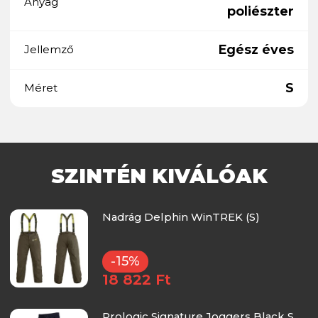
Anyag
poliészter
Egész éves
Jellemző
S
Méret
SZINTÉN KIVÁLÓAK
Nadrág Delphin WinTREK (S)
-15%
18 822 Ft
Prologic Signature Joggers Black S