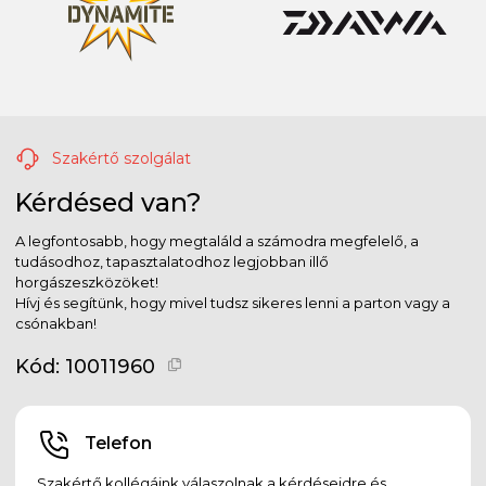
Szakértő szolgálat
Kérdésed van?
A legfontosabb, hogy megtaláld a számodra megfelelő, a
tudásodhoz, tapasztalatodhoz legjobban illő
horgászeszközöket!
Hívj és segítünk, hogy mivel tudsz sikeres lenni a parton vagy a
csónakban!
Kód:
10011960
Telefon
Szakértő kollégáink válaszolnak a kérdéseidre és