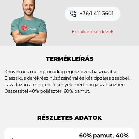
+36/1 411 3601
Emailben kérdezek
TERMÉKLEÍRÁS
Kényelmes melegítőnadrág egész éves használatra.
Elasztikus derékrész húzózsinórral és két cipzáras zsebbel.
Laza fazon a megfelelő kényelemért horgászat közben.
Összetétel 40% poliészter, 60% pamut.
RÉSZLETES ADATOK
60% pamut, 40%