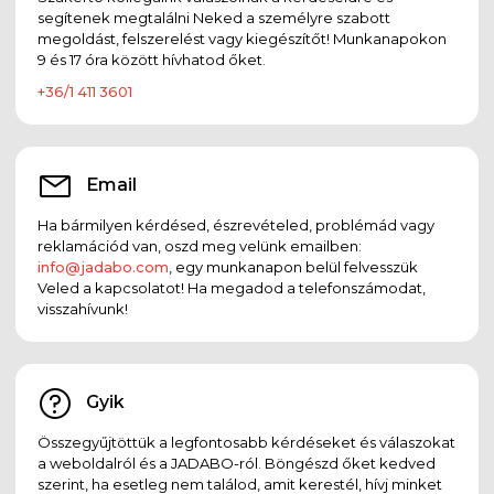
segítenek megtalálni Neked a személyre szabott
megoldást, felszerelést vagy kiegészítőt! Munkanapokon
9 és 17 óra között hívhatod őket.
+36/1 411 3601
Email
Ha bármilyen kérdésed, észrevételed, problémád vagy
reklamációd van, oszd meg velünk emailben:
info@jadabo.com
, egy munkanapon belül felvesszük
Veled a kapcsolatot! Ha megadod a telefonszámodat,
visszahívunk!
Gyik
Összegyűjtöttük a legfontosabb kérdéseket és válaszokat
a weboldalról és a JADABO-ról. Böngészd őket kedved
szerint, ha esetleg nem találod, amit kerestél, hívj minket