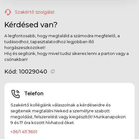
Szakértő szolgálat
Kérdésed van?
A legfontosabb, hogy megtaláld a számodra megfelelő, a
tudásodhoz, tapasztalatodhoz legjobban illő
horgászeszközöket!
Hívj és segítünk, hogy mivel tudsz sikeres lenni a parton vagy a
csónakban!
Kód:
10029040
Telefon
Szakértő kollégáink válaszolnak a kérdéseidre és
segítenek megtalálni Neked a személyre szabott
megoldást, felszerelést vagy kiegészítőt! Munkanapokon
9 és 17 óra között hívhatod őket.
+36/1 411 3601