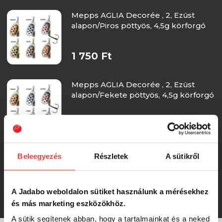
Mepps AGLIA Decorée , 2, Ezüst
alapon/Piros pöttyös, 4,5g körforgó
1 750 Ft
Mepps AGLIA Decorée , 2, Ezüst
alapon/Fekete pöttyös, 4,5g körforgó
1 750 Ft
Mepps AGLIA Decorée , 3, Ezüst
Beleegyezés
Részletek
A sütikről
alapon/Piros pöttyös, 6,5g körforgó
A Jadabo weboldalon sütiket használunk a mérésekhez
1 750 Ft
és más marketing eszközökhöz.
A sütik segítenek abban, hogy a tartalmainkat és a neked