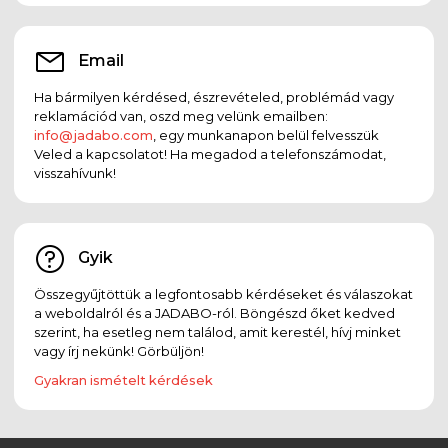
Email
Ha bármilyen kérdésed, észrevételed, problémád vagy
reklamációd van, oszd meg velünk emailben:
info@jadabo.com
, egy munkanapon belül felvesszük
Veled a kapcsolatot! Ha megadod a telefonszámodat,
visszahívunk!
Gyik
Összegyűjtöttük a legfontosabb kérdéseket és válaszokat
a weboldalról és a JADABO-ról. Böngészd őket kedved
szerint, ha esetleg nem találod, amit kerestél, hívj minket
vagy írj nekünk! Görbüljön!
Gyakran ismételt kérdések