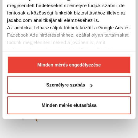
megjelenített hirdetéseket személyre tudjuk szabni, de
fontosak a közösségi funkciók biztosításához illetve az
MÁRKÁINK
jadabo.com analitikájának elemzéséhez is.
Az adatokat felhasználjuk többek között a Google Ads és
Facebook Ads hirdetéseinkhez, ezáltal olyan tartalmakat
tudunk megjeleníteni neked a jövőben is, amit
érdekesnek vagy hasznosnak találhatsz. Ennek a
biztosításához
arra kérünk, hogy engedd meg
számunkra minden mérés használatát.
Minden mérés engedélyezése
Természetesen
soha semmilyen formában nem fogunk
visszaélni ezzel és később bármikor
Személyre szabás
megváltoztathatod a döntésed ezzel kapcsolatban.
Előre is köszönjük!
Minden mérés elutasítása