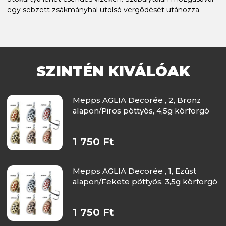
egy sebzett zsákmányhal utolsó vergődését utánozza.
SZINTÉN KIVÁLÓAK
Mepps AGLIA Decorée , 2, Bronz
alapon/Piros pöttyös, 4,5g körforgó
1 750 Ft
Mepps AGLIA Decorée , 1, Ezüst
alapon/Fekete pöttyös, 3,5g körforgó
1 750 Ft