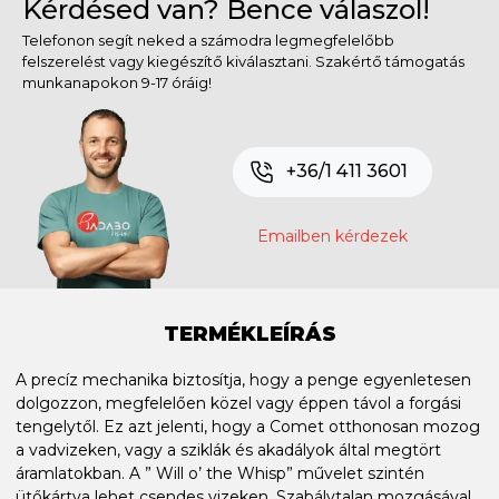
Kérdésed van? Bence válaszol!
Telefonon segít neked a számodra legmegfelelőbb
felszerelést vagy kiegészítő kiválasztani. Szakértő támogatás
munkanapokon 9-17 óráig!
+36/1 411 3601
Emailben kérdezek
TERMÉKLEÍRÁS
A precíz mechanika biztosítja, hogy a penge egyenletesen
dolgozzon, megfelelően közel vagy éppen távol a forgási
tengelytől. Ez azt jelenti, hogy a Comet otthonosan mozog
a vadvizeken, vagy a sziklák és akadályok által megtört
áramlatokban. A ” Will o’ the Whisp” művelet szintén
ütőkártya lehet csendes vizeken. Szabálytalan mozgásával