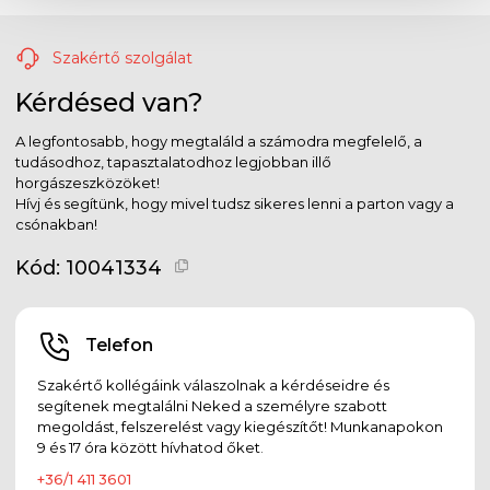
Szakértő szolgálat
Kérdésed van?
A legfontosabb, hogy megtaláld a számodra megfelelő, a
tudásodhoz, tapasztalatodhoz legjobban illő
horgászeszközöket!
Hívj és segítünk, hogy mivel tudsz sikeres lenni a parton vagy a
csónakban!
Kód:
10041334
Telefon
Szakértő kollégáink válaszolnak a kérdéseidre és
segítenek megtalálni Neked a személyre szabott
megoldást, felszerelést vagy kiegészítőt! Munkanapokon
9 és 17 óra között hívhatod őket.
+36/1 411 3601