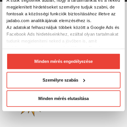
megjelenített hirdetéseket személyre tudjuk szabni, de
fontosak a közösségi funkciók biztosításához illetve az
MÁRKÁINK
jadabo.com analitikájának elemzéséhez is.
Az adatokat felhasználjuk többek között a Google Ads és
Facebook Ads hirdetéseinkhez, ezáltal olyan tartalmakat
tudunk megjeleníteni neked a jövőben is, amit
érdekesnek vagy hasznosnak találhatsz. Ennek a
biztosításához
arra kérünk, hogy engedd meg
számunkra minden mérés használatát.
Minden mérés engedélyezése
Természetesen
soha semmilyen formában nem fogunk
visszaélni ezzel és később bármikor
Személyre szabás
megváltoztathatod a döntésed ezzel kapcsolatban.
Előre is köszönjük!
Minden mérés elutasítása