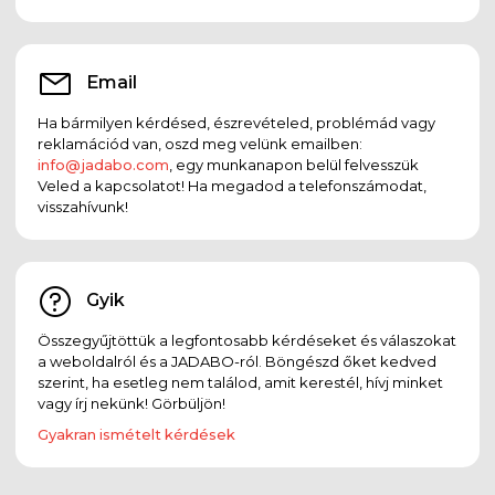
Email
Ha bármilyen kérdésed, észrevételed, problémád vagy
reklamációd van, oszd meg velünk emailben:
info@jadabo.com
, egy munkanapon belül felvesszük
Veled a kapcsolatot! Ha megadod a telefonszámodat,
visszahívunk!
Gyik
Összegyűjtöttük a legfontosabb kérdéseket és válaszokat
a weboldalról és a JADABO-ról. Böngészd őket kedved
szerint, ha esetleg nem találod, amit kerestél, hívj minket
vagy írj nekünk! Görbüljön!
Gyakran ismételt kérdések