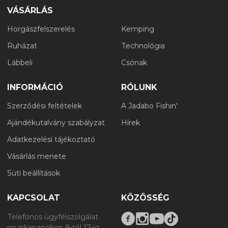
VÁSÁRLÁS
Horgászfelszerelés
Kemping
Ruházat
Technológia
Lábbeli
Csónak
INFORMÁCIÓ
RÓLUNK
Szerződési feltételek
A Jadabo Fishin'
Ajándékutalvány szabályzat
Hírek
Adatkezelési tájékoztató
Vásárlás menete
Süti beállítások
KAPCSOLAT
KÖZÖSSÉG
Telefonos ügyfélszolgálat
munkanapokon 9-től 17-ig