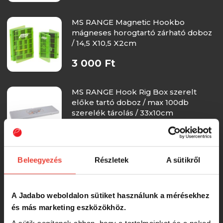
MS RANGE Magnetic Hookbo
mágneses horogtartó zárható doboz
/ 14,5 X10,5 X2cm
3 000 Ft
MS RANGE Hook Rig Box szerelt
előke tartó doboz / max 100db
szerelék tárolás / 33x10cm
2 800 Ft
Beleegyezés
Részletek
A sütikről
MS RANGE Magnetik Hookbox
mágneses horogtartó zárható doboz
/ 12 X8 X2cm
A Jadabo weboldalon sütiket használunk a mérésekhez
2 400 Ft
és más marketing eszközökhöz.
A sütik segítenek abban, hogy a tartalmainkat és a neked