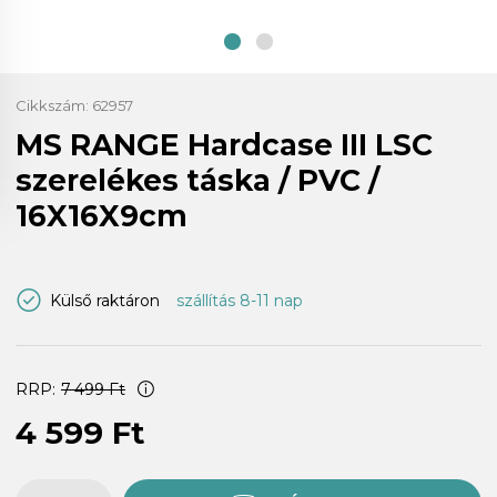
Cikkszám:
62957
MS RANGE Hardcase III LSC
szerelékes táska / PVC /
16X16X9cm
Külső raktáron
szállítás 8-11 nap
RRP:
7 499 Ft
4 599 Ft