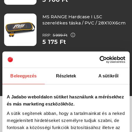
MS RANGE Hardcase I LSC
szerelékes táska / PVC / 28X10X6cm
RRP:
5 999 Ft
5 175 Ft
MS RANGE Hardcase III LSC
szerelékes táska / PVC / 16X16X9cm
Beleegyezés
Részletek
A sütikről
RRP:
7 499 Ft
4 599 Ft
A Jadabo weboldalon sütiket használunk a mérésekhez
és más marketing eszközökhöz.
A sütik segítenek abban, hogy a tartalmainkat és a neked
MÁRKÁINK
megjelenített hirdetéseket személyre tudjuk szabni, de
fontosak a közösségi funkciók biztosításához illetve az