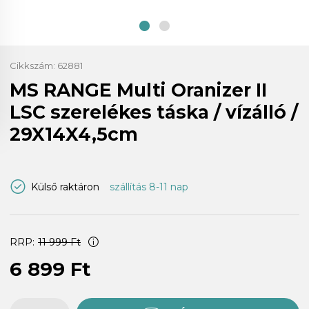
Cikkszám:
62881
MS RANGE Multi Oranizer II
LSC szerelékes táska / vízálló /
29X14X4,5cm
Külső raktáron
szállítás 8-11 nap
RRP:
11 999 Ft
6 899 Ft