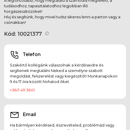
A legfontosabb, hogy megtaláld a számodra megfelelő, a
tudásodhoz, tapasztalatodhoz legjobban illő
horgászeszközöket!
Hívj és segítünk, hogy mivel tudsz sikeres lenni a parton vagy a
csónakban!
Kód:
10021377
Telefon
Szakértő kollégáink válaszolnak a kérdéseidre és
segítenek megtalálni Neked a személyre szabott
megoldást, felszerelést vagy kiegészítőt! Munkanapokon
9 és 17 óra között hívhatod őket.
+36/1 411 3601
Email
Ha bármilyen kérdésed, észrevételed, problémád vagy