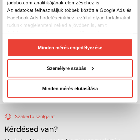
jadabo.com analitikájának elemzéséhez is.
Az adatokat felhasználjuk többek között a Google Ads és
Facebook Ads hirdetéseinkhez, ezáltal olyan tartalmakat
tudunk megjeleníteni neked a jövőben is, amit
érdekesnek vagy hasznosnak találhatsz. Ennek a
biztosításához
arra kérünk, hogy engedd meg
számunkra minden mérés használatát.
Minden mérés engedélyezése
Természetesen
soha semmilyen formában nem fogunk
visszaélni ezzel és később bármikor
Személyre szabás
megváltoztathatod a döntésed ezzel kapcsolatban.
Előre is köszönjük!
Minden mérés elutasítása
Szakértő szolgálat
Kérdésed van?