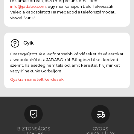
reklamációd van, oszd meg velünk emailben:
info@jadabo.com
, egy munkanapon belül felvesszük
Veled a kapcsolatot! Ha megadod a telefonszámodat,
visszahívunk!
Gyik
Összegyűjtöttük a legfontosabb kérdéseket és válaszokat
a weboldalról és a JADABO-ról. Böngészd őket kedved
szerint, ha esetleg nem találod, amit kerestél, hívj minket
vagy írj nekünk! Görbüljön!
Gyakran ismételt kérdések
BIZTONSÁGOS
GYORS
FIZETÉS
KISZÁLLÍTÁS