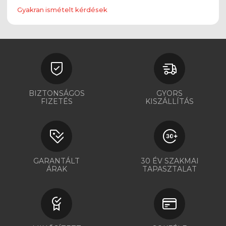
Gyakran ismételt kérdések
BIZTONSÁGOS
GYORS
FIZETÉS
KISZÁLLÍTÁS
GARANTÁLT
30 ÉV SZAKMAI
ÁRAK
TAPASZTALAT