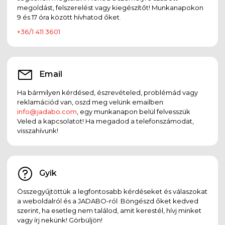
megoldást, felszerelést vagy kiegészítőt! Munkanapokon
9 és 17 óra között hívhatod őket.
+36/1 411 3601
Email
Ha bármilyen kérdésed, észrevételed, problémád vagy
reklamációd van, oszd meg velünk emailben:
info@jadabo.com
, egy munkanapon belül felvesszük
Veled a kapcsolatot! Ha megadod a telefonszámodat,
visszahívunk!
Gyik
Összegyűjtöttük a legfontosabb kérdéseket és válaszokat
a weboldalról és a JADABO-ról. Böngészd őket kedved
szerint, ha esetleg nem találod, amit kerestél, hívj minket
vagy írj nekünk! Görbüljön!