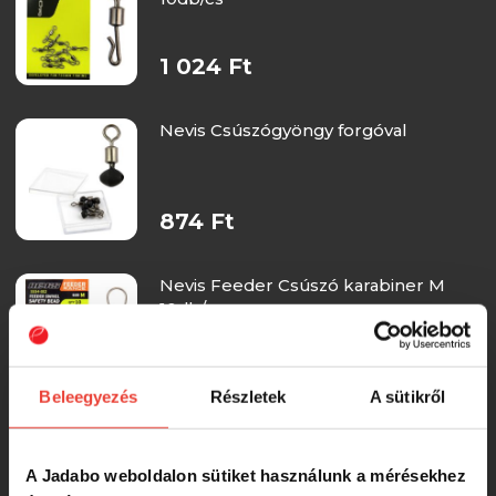
1 024 Ft
Nevis Csúszógyöngy forgóval
874 Ft
Nevis Feeder Csúszó karabiner M
10db/cs
840 Ft
Beleegyezés
Részletek
A sütikről
Nevis Feeder gubancgátló cső 3db/cs
5cm
A Jadabo weboldalon sütiket használunk a mérésekhez