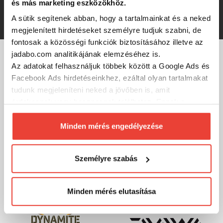
és más marketing eszközökhöz.
810 Ft
A sütik segítenek abban, hogy a tartalmainkat és a neked
megjelenített hirdetéseket személyre tudjuk szabni, de
fontosak a közösségi funkciók biztosításához illetve az
jadabo.com analitikájának elemzéséhez is.
Az adatokat felhasználjuk többek között a Google Ads és
MÁRKÁINK
Facebook Ads hirdetéseinkhez, ezáltal olyan tartalmakat
tudunk megjeleníteni neked a jövőben is, amit
érdekesnek vagy hasznosnak találhatsz. Ennek a
biztosításához
arra kérünk, hogy engedd meg
számunkra minden mérés használatát.
Minden mérés engedélyezése
Természetesen
soha semmilyen formában nem fogunk
visszaélni ezzel és később bármikor
Személyre szabás
megváltoztathatod a döntésed ezzel kapcsolatban.
Előre is köszönjük!
Minden mérés elutasítása