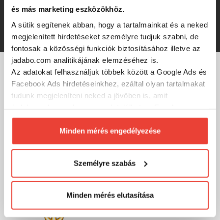
és más marketing eszközökhöz.
-29%
A sütik segítenek abban, hogy a tartalmainkat és a neked
462 Ft
megjelenített hirdetéseket személyre tudjuk szabni, de
fontosak a közösségi funkciók biztosításához illetve az
jadabo.com analitikájának elemzéséhez is.
Az adatokat felhasználjuk többek között a Google Ads és
MÁRKÁINK
Facebook Ads hirdetéseinkhez, ezáltal olyan tartalmakat
tudunk megjeleníteni neked a jövőben is, amit
érdekesnek vagy hasznosnak találhatsz. Ennek a
biztosításához
arra kérünk, hogy engedd meg
számunkra minden mérés használatát.
Minden mérés engedélyezése
Természetesen
soha semmilyen formában nem fogunk
visszaélni ezzel és később bármikor
Személyre szabás
megváltoztathatod a döntésed ezzel kapcsolatban.
Előre is köszönjük!
Minden mérés elutasítása