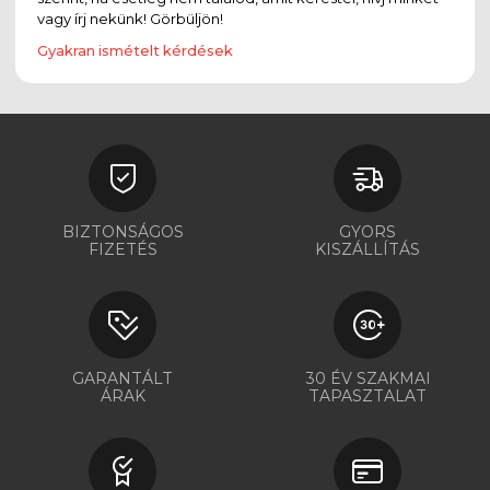
vagy írj nekünk! Görbüljön!
Gyakran ismételt kérdések
BIZTONSÁGOS
GYORS
FIZETÉS
KISZÁLLÍTÁS
GARANTÁLT
30 ÉV SZAKMAI
ÁRAK
TAPASZTALAT