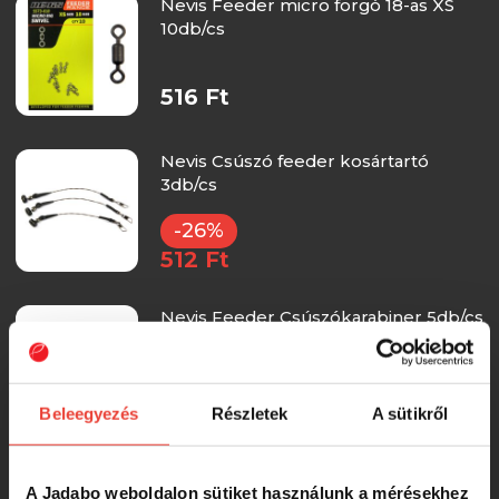
Nevis Feeder micro forgó 18-as XS
10db/cs
516 Ft
Nevis Csúszó feeder kosártartó
3db/cs
-26%
512 Ft
Nevis Feeder Csúszókarabiner 5db/cs
-29%
462 Ft
Beleegyezés
Részletek
A sütikről
Nevis Feeder Csúszókarabiner 5db/cs
A Jadabo weboldalon sütiket használunk a mérésekhez