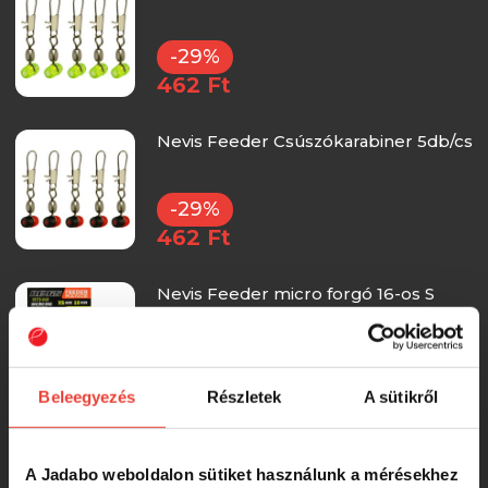
-29%
462 Ft
Nevis Feeder Csúszókarabiner 5db/cs
-29%
462 Ft
Nevis Feeder micro forgó 16-os S
10db/cs
456 Ft
Beleegyezés
Részletek
A sütikről
Nevis Feeder forgó 18-as 10db/cs
A Jadabo weboldalon sütiket használunk a mérésekhez