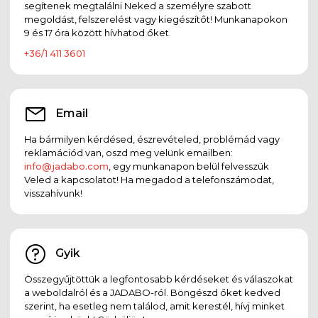
segítenek megtalálni Neked a személyre szabott
megoldást, felszerelést vagy kiegészítőt! Munkanapokon
9 és 17 óra között hívhatod őket.
+36/1 411 3601
Email
Ha bármilyen kérdésed, észrevételed, problémád vagy
reklamációd van, oszd meg velünk emailben:
info@jadabo.com
, egy munkanapon belül felvesszük
Veled a kapcsolatot! Ha megadod a telefonszámodat,
visszahívunk!
Gyik
Összegyűjtöttük a legfontosabb kérdéseket és válaszokat
a weboldalról és a JADABO-ról. Böngészd őket kedved
szerint, ha esetleg nem találod, amit kerestél, hívj minket