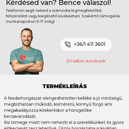
Kérdésed van? Bence válaszol!
Telefonon segít neked a számodra legmegfelelőbb
felszerelést vagy kiegészítő kiválasztani. Szakértő támogatás
munkanapokon 9-17 óráig!
+36/1 411 3601
Emailben kérdezek
TERMÉKLEÍRÁS
A feederhorgászat elengedhetetlen kelléke a jó minőségű,
megbízhatóan működő, kisméretű, könnyű forgó ami
megakadályozza kitekeréskor a horogelőke
becsavarodását.
Kis tömege miatt nem nehezíti el a szerelékünket és gyors
előkecserét tesz lehetővé. Úszós horgászatra is kiválóan