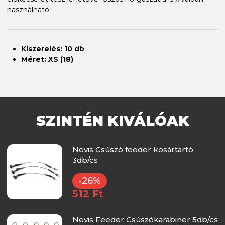
használható.
Kiszerelés: 10 db
Méret: XS (18)
SZINTÉN KIVÁLÓAK
Nevis Csúszó feeder kosártartó
3db/cs
-26%
512 Ft
Nevis Feeder Csúszókarabiner 5db/cs