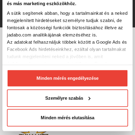
és más marketing eszközökhöz.
456 Ft
A sütik segítenek abban, hogy a tartalmainkat és a neked
megjelenített hirdetéseket személyre tudjuk szabni, de
fontosak a közösségi funkciók biztosításához illetve az
jadabo.com analitikájának elemzéséhez is.
Az adatokat felhasználjuk többek között a Google Ads és
MÁRKÁINK
Facebook Ads hirdetéseinkhez, ezáltal olyan tartalmakat
tudunk megjeleníteni neked a jövőben is, amit
érdekesnek vagy hasznosnak találhatsz. Ennek a
biztosításához
arra kérünk, hogy engedd meg
számunkra minden mérés használatát.
Minden mérés engedélyezése
Természetesen
soha semmilyen formában nem fogunk
visszaélni ezzel és később bármikor
Személyre szabás
megváltoztathatod a döntésed ezzel kapcsolatban.
Előre is köszönjük!
Minden mérés elutasítása