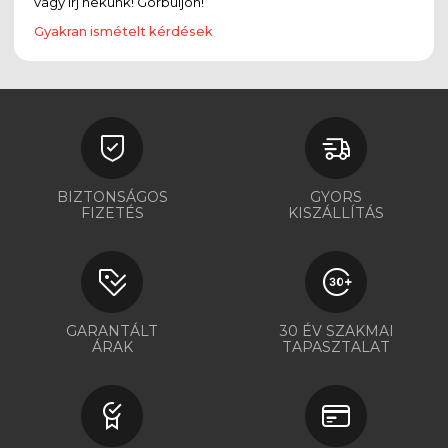
vagy írj nekünk! Görbüljön!
Gyakran ismételt kérdések
BIZTONSÁGOS
GYORS
FIZETÉS
KISZÁLLÍTÁS
GARANTÁLT
30 ÉV SZAKMAI
ÁRAK
TAPASZTALAT