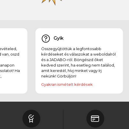
Gyik
evételed,
Összegyűjtöttük a legfontosabb
 van, oszd
kérdéseket és válaszokat a weboldalról
és a JADABO-ról. Böngészd őket
kanapon
kedved szerint, ha esetleg nem találod,
solatot! Ha
amit kerestél, hívj minket vagy írj
,
nekünk! Görbüljön!
Gyakran ismételt kérdések