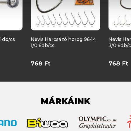
 4db/cs
Nevis Harcsázó horog 9644
Nevis Ha
1/0 6db/cs
3/0 6db/c
768 Ft
768 Ft
MÁRKÁINK