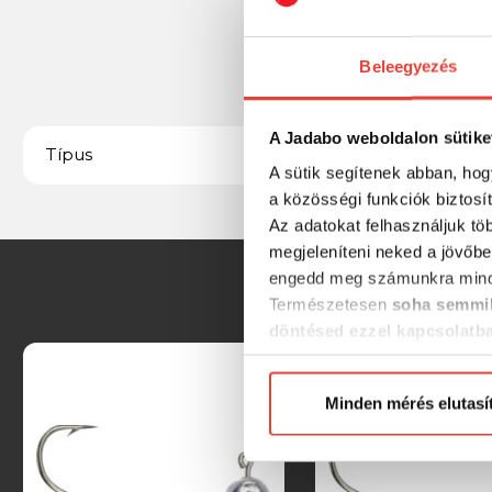
Beleegyezés
A Jadabo weboldalon sütike
Jigfej
Típus
A sütik segítenek abban, hog
a közösségi funkciók biztosí
Az adatokat felhasználjuk tö
megjeleníteni neked a jövőbe
engedd meg számunkra mind
Természetesen
soha semmil
döntésed ezzel kapcsolatb
Előre is köszönjük!
Minden mérés elutasí