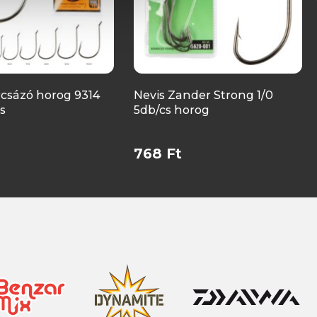
rcsázó horog 9314
Nevis Zander Strong 1/0
s
5db/cs horog
768 Ft