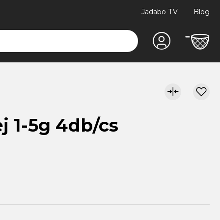
Jadabo TV
Blog
ej 1-5g 4db/cs