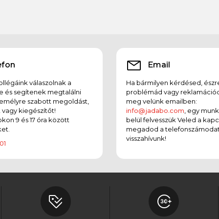
efon
Email
llégáink válaszolnak a
Ha bármilyen kérdésed, észr
e és segítenek megtalálni
problémád vagy reklamációd
emélyre szabott megoldást,
meg velünk emailben:
t vagy kiegészítőt!
info@jadabo.com
, egy mun
on 9 és 17 óra között
belül felvesszük Veled a kapc
et.
megadod a telefonszámodat
visszahívunk!
01