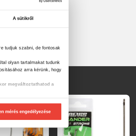
A sütikről
re tudjuk szabni, de fontosak
tal olyan tartalmakat tudunk
tosításához
arra kérünk, hogy
kor megváltoztathatod a
en mérés engedélyezése