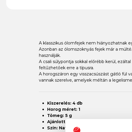
A klasszikus ólomfejek nem hiányozhatnak e
Azonban az ólomszoknyás fejek már a múlté. 
használják.
A csali súlypontja sokkal előrébb kerül, ezált
feltűzhetőek erre a típusra.
A horogszáron egy visszacsúszást gátló fül 
vannak szerelve, amelyek méltán a legelisme
Kiszerelés: 4 db
Horog méret: 1
Tömeg: 5 g
Ajánlott csali: 5-6 cm
Szín: Natúr