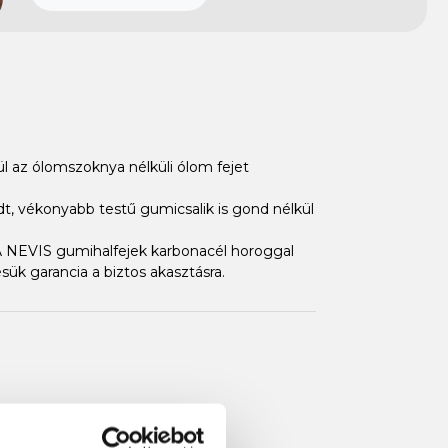
l az ólomszoknya nélküli ólom fejet
edt, vékonyabb testű gumicsalik is gond nélkül
 A NEVIS gumihalfejek karbonacél horoggal
k garancia a biztos akasztásra.