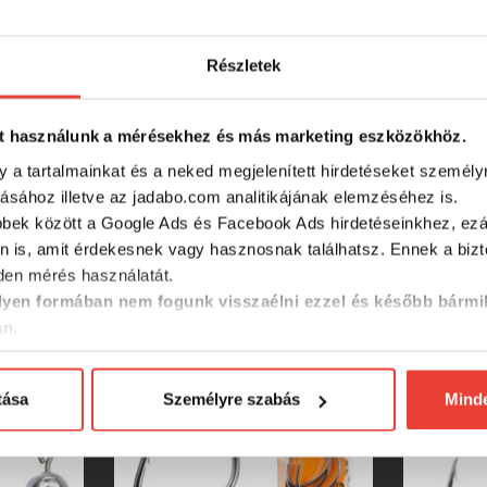
Részletek
RÉSZLETES ADATOK
t használunk a mérésekhez és más marketing eszközökhöz.
y a tartalmainkat és a neked megjelenített hirdetéseket személy
tásához illetve az jadabo.com analitikájának elemzéséhez is.
bbek között a Google Ads és Facebook Ads hirdetéseinkhez, ezál
n is, amit érdekesnek vagy hasznosnak találhatsz. Ennek a biz
en mérés használatát.
SZINTÉN KIVÁLÓAK
yen formában nem fogunk visszaélni ezzel és később bármi
an.
tása
Személyre szabás
Mind