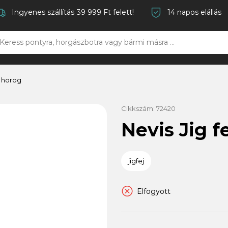
Ingyenes szállítás 39 999 Ft felett!
14 napos elállás
j horog
Cikkszám:
72420
Nevis Jig f
jigfej
Elfogyott