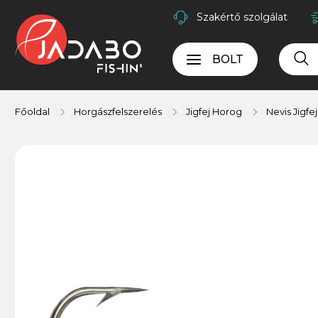
Szakértő szolgálat
BOLT
Főoldal
Horgászfelszerelés
Jigfej Horog
Nevis Jigfe