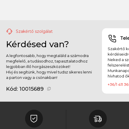
Szakértő szolgálat
Tel
Kérdésed van?
Szakértő ko
kérdéseidr
A legfontosabb, hogy megtaláld a számodra
Neked a sz
megfelelő, a tudásodhoz, tapasztalatodhoz
felszerelés
legjobban illő horgászeszközöket!
Munkanapok
Hívj és segítünk, hogy mivel tudsz sikeres lenni
hívhatod ők
a parton vagy a csónakban!
+36/1 411 36
Kód:
10015689