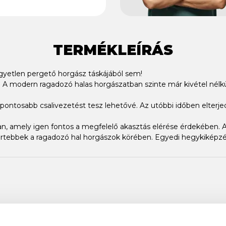
TERMÉKLEÍRÁS
gyetlen pergető horgász táskájából sem!
A modern ragadozó halas horgászatban szinte már kivétel nélkü
al pontosabb csalivezetést tesz lehetővé. Az utóbbi időben elterj
van, amely igen fontos a megfelelő akasztás elérése érdekében.
rtebbek a ragadozó hal horgászok körében. Egyedi hegykiképzésü