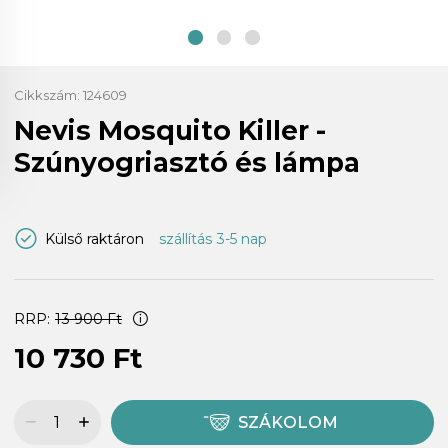
Cikkszám:
124609
Nevis Mosquito Killer -
Szúnyogriasztó és lámpa
Külső raktáron
szállítás 3-5 nap
RRP:
13 900 Ft
10 730 Ft
SZÁKOLOM