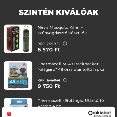
SZINTÉN KIVÁLÓAK
Nevis Mosquito Killer -
szúnyogriasztó készülék
RRP:
7 990 Ft
6 570 Ft
Thermacell M-48 Backpacker
"világjáró" 48 órás utántöltő lapka
RRP:
13 190 Ft
9 750 Ft
Thermacell - Butángáz Utántöltő
Patron 4 db
RRP:
11 890 Ft