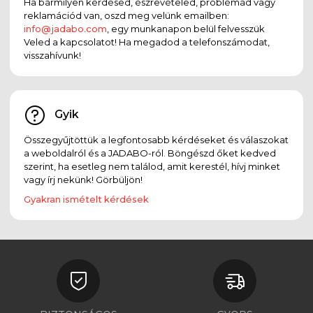
Ha bármilyen kérdésed, észrevételed, problémád vagy
reklamációd van, oszd meg velünk emailben:
info@jadabo.com
, egy munkanapon belül felvesszük
Veled a kapcsolatot! Ha megadod a telefonszámodat,
visszahívunk!
Gyik
Összegyűjtöttük a legfontosabb kérdéseket és válaszokat
a weboldalról és a JADABO-ról. Böngészd őket kedved
szerint, ha esetleg nem találod, amit kerestél, hívj minket
vagy írj nekünk! Görbüljön!
Gyakran ismételt kérdések