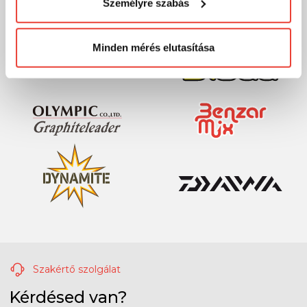
Személyre szabás
megváltoztathatod a döntésed ezzel kapcsolatban.
Előre is köszönjük!
Minden mérés elutasítása
Szakértő szolgálat
Kérdésed van?