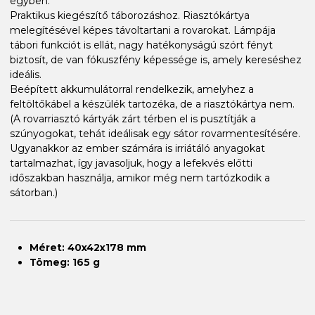
egyben.
Praktikus kiegészítő táborozáshoz. Riasztókártya
melegítésével képes távoltartani a rovarokat. Lámpája
tábori funkciót is ellát, nagy hatékonyságú szórt fényt
biztosít, de van fókuszfény képessége is, amely kereséshez
ideális.
Beépített akkumulátorral rendelkezik, amelyhez a
feltöltőkábel a készülék tartozéka, de a riasztókártya nem.
(A rovarriasztó kártyák zárt térben el is pusztítják a
szúnyogokat, tehát ideálisak egy sátor rovarmentesítésére.
Ugyanakkor az ember számára is irriátáló anyagokat
tartalmazhat, így javasoljuk, hogy a lefekvés előtti
időszakban használja, amikor még nem tartózkodik a
sátorban.)
Méret: 40x42x178 mm
Tömeg: 165 g