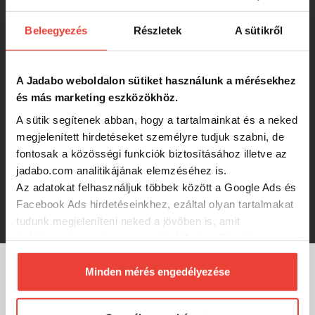
9 050 Ft
Beleegyezés
Részletek
A sütikről
MFF Air Tornado Szúnyogirtó Lámpa
A Jadabo weboldalon sütiket használunk a mérésekhez
és más marketing eszközökhöz.
5 190 Ft
A sütik segítenek abban, hogy a tartalmainkat és a neked
megjelenített hirdetéseket személyre tudjuk szabni, de
Elektromos Készülék+ Szúnyogirtó
fontosak a közösségi funkciók biztosításához illetve az
Folyadék
jadabo.com analitikájának elemzéséhez is.
Az adatokat felhasználjuk többek között a Google Ads és
Facebook Ads hirdetéseinkhez, ezáltal olyan tartalmakat
4 790 Ft
tudunk megjeleníteni neked a jövőben is, amit
érdekesnek vagy hasznosnak találhatsz. Ennek a
biztosításához
arra kérünk, hogy engedd meg
számunkra minden mérés használatát.
Minden mérés engedélyezése
MÁRKÁINK
Természetesen
soha semmilyen formában nem fogunk
visszaélni ezzel és később bármikor