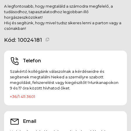
A legfontosabb, hogy megtaláld a számodra megfelelő, a
tudásodhoz, tapasztalatodhoz legjobban illő
horgászeszközöket!
Hívj és segítünk, hogy mivel tudsz sikeres lenni a parton vagy a
csónakban!
Kód:
10024181
Telefon
Szakértő kollégáink válaszolnak a kérdéseidre és
segítenek megtalálni Neked a személyre szabott
megoldást, felszerelést vagy kiegészítőt! Munkanapokon
9 és 17 óra között hívhatod őket.
+36/1 411 3601
Email