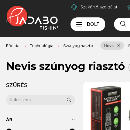
Szakértő szolgálat
BOLT
Főoldal
Technológia
Szúnyog riasztó
Nevis
S
Nevis szúnyog riasztó
SZŰRÉS
ÁR