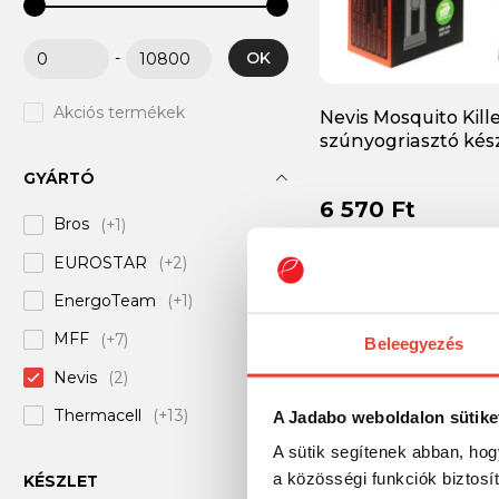
OK
-
Akciós termékek
Nevis Mosquito Kille
szúnyogriasztó kés
GYÁRTÓ
6 570 Ft
Bros
(+1)
EUROSTAR
(+2)
EnergoTeam
(+1)
MFF
(+7)
Beleegyezés
Nevis
(2)
Thermacell
(+13)
A Jadabo weboldalon sütike
A sütik segítenek abban, hog
a közösségi funkciók biztosí
KÉSZLET