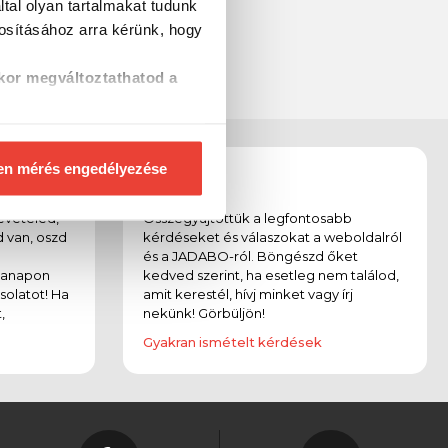
tal olyan tartalmakat tudunk
tosításához
arra kérünk, hogy
kor megváltoztathatod a
en mérés engedélyezése
Gyik
evételed,
Összegyűjtöttük a legfontosabb
 van, oszd
kérdéseket és válaszokat a weboldalról
és a JADABO-ról. Böngészd őket
kanapon
kedved szerint, ha esetleg nem találod,
solatot! Ha
amit kerestél, hívj minket vagy írj
,
nekünk! Görbüljön!
Gyakran ismételt kérdések