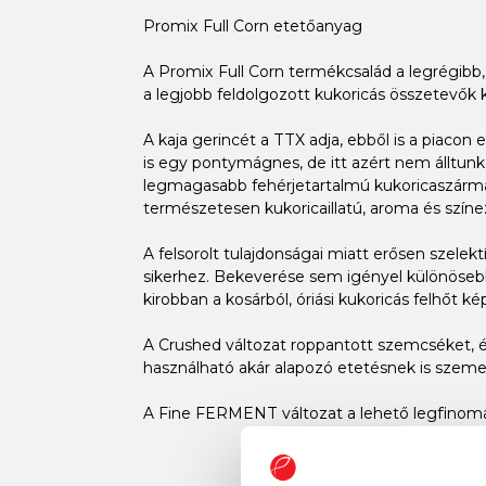
Promix Full Corn etetőanyag
A Promix Full Corn termékcsalád a legrégibb, 
a legjobb feldolgozott kukoricás összetevők 
A kaja gerincét a TTX adja, ebből is a piaco
is egy pontymágnes, de itt azért nem álltunk 
legmagasabb fehérjetartalmú kukoricaszármaz
természetesen kukoricaillatú, aroma és szín
A felsorolt tulajdonságai miatt erősen szelek
sikerhez. Bekeverése sem igényel különösebb 
kirobban a kosárból, óriási kukoricás felhőt k
A Crushed változat roppantott szemcséket, é
használható akár alapozó etetésnek is szemes
A Fine FERMENT változat a lehető legfinoma