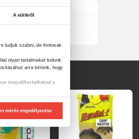
A sütikről
re tudjuk szabni, de fontosak
tal olyan tartalmakat tudunk
tosításához
arra kérünk, hogy
kor megváltoztathatod a
en mérés engedélyezése