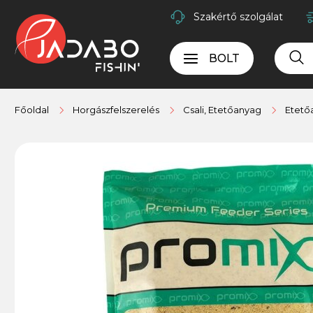
Szakértő szolgálat
BOLT
Főoldal
Horgászfelszerelés
Csali, Etetőanyag
Etető