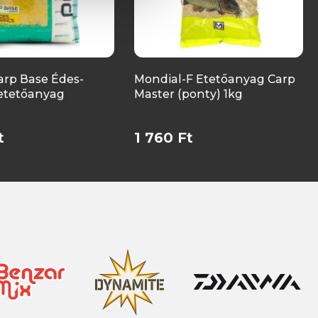
arp Base Édes-
Mondial-F Etetőanyag Carp
etetőanyag
Master (ponty) 1kg
t
1 760 Ft