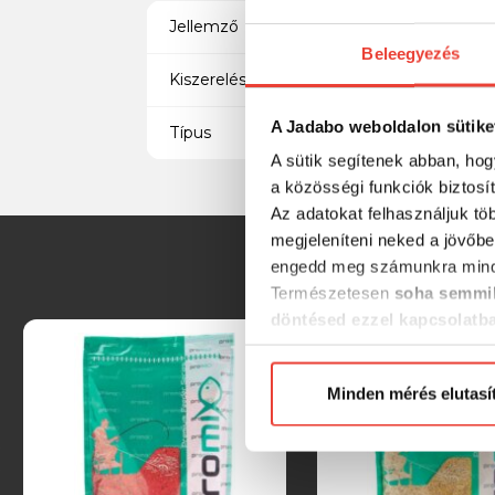
Jellemző
Beleegyezés
Kiszerelés
A Jadabo weboldalon sütike
Típus
A sütik segítenek abban, hog
a közösségi funkciók biztosí
Az adatokat felhasználjuk tö
megjeleníteni neked a jövőbe
engedd meg számunkra mind
Természetesen
soha semmil
döntésed ezzel kapcsolatb
Előre is köszönjük!
Minden mérés elutasí