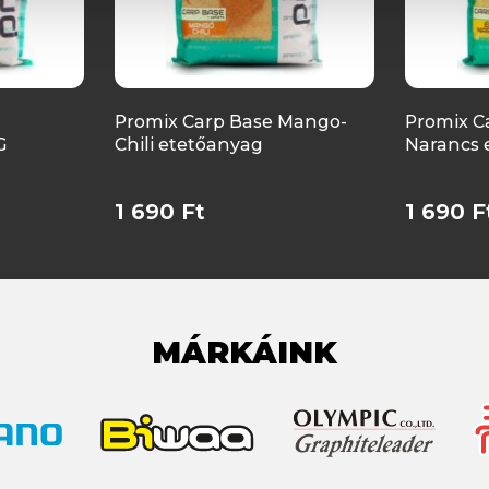
Promix Carp Base Mango-
Promix C
G
Chili etetőanyag
Narancs 
1 690 Ft
1 690 F
MÁRKÁINK