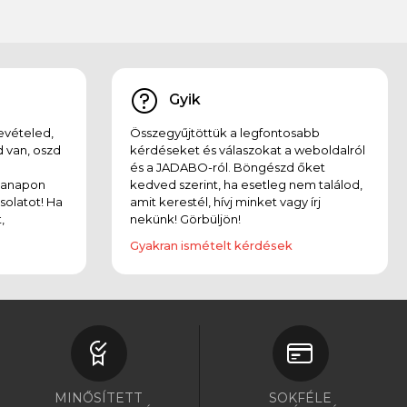
Gyik
evételed,
Összegyűjtöttük a legfontosabb
 van, oszd
kérdéseket és válaszokat a weboldalról
és a JADABO-ról. Böngészd őket
kanapon
kedved szerint, ha esetleg nem találod,
solatot! Ha
amit kerestél, hívj minket vagy írj
,
nekünk! Görbüljön!
Gyakran ismételt kérdések
MINŐSÍTETT
SOKFÉLE