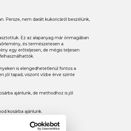
n. Persze, nem darált kukoricáról beszélünk,
választottuk. Ez az alapanyag már önmagában
íraőrlemény, és természetesen a
ny egy erőteljesen, de mégis teljesen
elhasználhattók.
senyeken is elengedhetetlenül fontos a
jól tapad, viszont vízbe érve szinte
sárba ajánlunk, de methodhoz is jól
od kosárba ajánlunk.