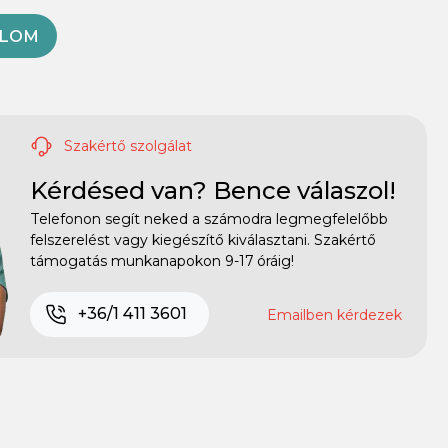
OLOM
Szakértő szolgálat
Kérdésed van? Bence válaszol!
Telefonon segít neked a számodra legmegfelelőbb
felszerelést vagy kiegészítő kiválasztani. Szakértő
támogatás munkanapokon 9-17 óráig!
+36/1 411 3601
Emailben kérdezek