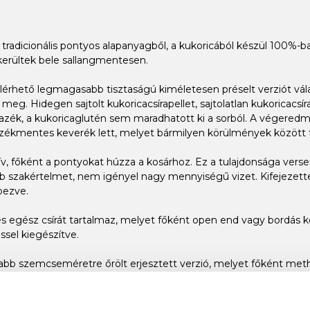
tradicionális pontyos alapanyagből, a kukoricából készül 100%-ba
kerültek bele sallangmentesen.
n elérhető legmagasabb tisztaságú kiméletesen préselt verziót 
meg. Hidegen sajtolt kukoricacsírapellet, sajtolatlan kukoricacs
ék, a kukoricaglutén sem maradhatott ki a sorból. A végeredmé
ezékmentes keverék lett, melyet bármilyen körülmények között f
tív, főként a pontyokat húzza a kosárhoz. Ez a tulajdonsága ver
szakértelmet, nem igényel nagy mennyiségű vizet. Kifejezetten 
épezve.
s egész csírát tartalmaz, melyet főként open end vagy bordás ko
sel kiegészítve.
bb szemcseméretre őrölt erjesztett verzió, melyet főként meth