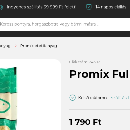
Ingyenes szállítás 39 999 Ft felett!
14 napos elállás
anyag
Promix etetőanyag
Cikkszám:
24502
Promix Ful
Külső raktáron
szállítás 
1 790 Ft