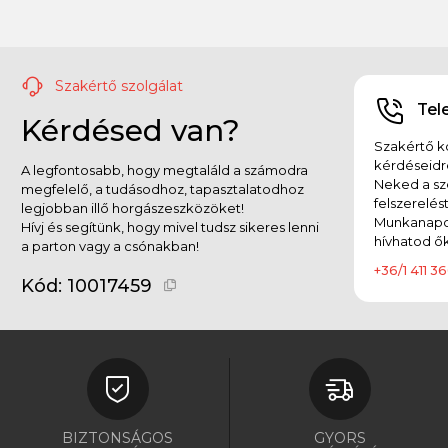
Szakértő szolgálat
Tel
Kérdésed van?
Szakértő ko
kérdéseidr
A legfontosabb, hogy megtaláld a számodra
Neked a sz
megfelelő, a tudásodhoz, tapasztalatodhoz
felszerelés
legjobban illő horgászeszközöket!
Munkanapok
Hívj és segítünk, hogy mivel tudsz sikeres lenni
hívhatod ők
a parton vagy a csónakban!
+36/1 411 36
Kód:
10017459
BIZTONSÁGOS
GYORS