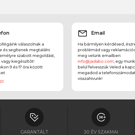
efon
Email
llégáink válaszolnak a
Ha bármilyen kérdésed, észr
e és segítenek megtalálni
problémád vagy reklamációd
emélyre szabott megoldást,
meg velünk emailben:
t vagy kiegészítőt!
info@jadabo.com
, egy mun
on 9 és 17 óra között
belül felvesszük Veled a kapc
et.
megadod a telefonszámodat
visszahívunk!
01
GARANTÁLT
30 ÉV SZAKMAI