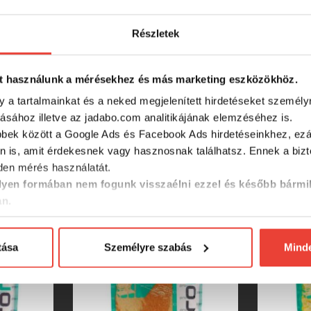
Crushed
Részletek
900 g
t használunk a mérésekhez és más marketing eszközökhöz.
Full Corn Mix
y a tartalmainkat és a neked megjelenített hirdetéseket személy
tásához illetve az jadabo.com analitikájának elemzéséhez is.
bbek között a Google Ads és Facebook Ads hirdetéseinkhez, ezál
n is, amit érdekesnek vagy hasznosnak találhatsz. Ennek a biz
SZINTÉN KIVÁLÓAK
en mérés használatát.
yen formában nem fogunk visszaélni ezzel és később bármi
an.
tása
Személyre szabás
Mind