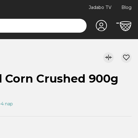
Jadabo TV
Blog
l Corn Crushed 900g
1-4 nap