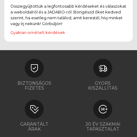
Összegyűjtöttük a legfontosabb kérdéseket és válaszokat
a weboldalról és a JADABO-ról. Böngészd őket kedved
szerint, ha esetleg nem találod, amit kerestél, hívj minket
vagy írj nekünk! Görbüljön!
Gyakran ismételt kérdések
BIZTONSÁGOS
GYORS
FIZETÉS
KISZÁLLÍTÁS
GARANTÁLT
30 ÉV SZAKMAI
ÁRAK
TAPASZTALAT