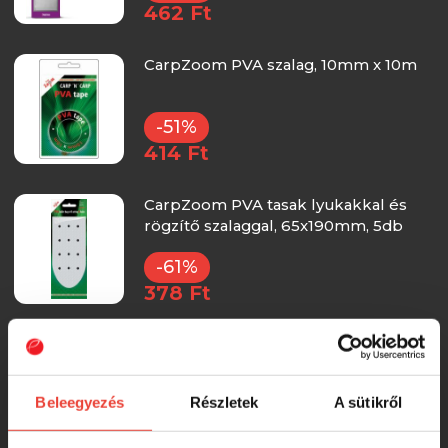
462 Ft
CarpZoom PVA szalag, 10mm x 10m
-51%
414 Ft
CarpZoom PVA tasak lyukakkal és
rögzítő szalaggal, 65x190mm, 5db
-61%
378 Ft
PVA tasak Delphin PVA n'tastic / 10db
(150x80mm)
Beleegyezés
Részletek
A sütikről
-38%
647 Ft