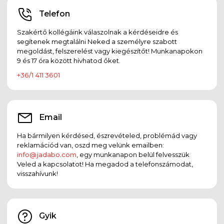
Telefon
Szakértő kollégáink válaszolnak a kérdéseidre és
segítenek megtalálni Neked a személyre szabott
megoldást, felszerelést vagy kiegészítőt! Munkanapokon
9 és 17 óra között hívhatod őket.
+36/1 411 3601
Email
Ha bármilyen kérdésed, észrevételed, problémád vagy
reklamációd van, oszd meg velünk emailben:
info@jadabo.com
, egy munkanapon belül felvesszük
Veled a kapcsolatot! Ha megadod a telefonszámodat,
visszahívunk!
Gyik