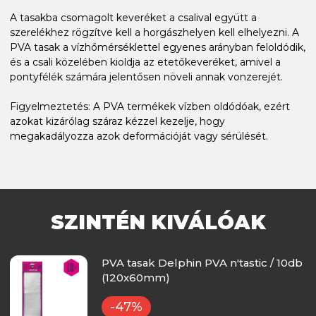
A tasakba csomagolt keveréket a csalival együtt a
szerelékhez rögzítve kell a horgászhelyen kell elhelyezni. A
PVA tasak a vízhőmérséklettel egyenes arányban feloldódik,
és a csali közelében kioldja az etetőkeveréket, amivel a
pontyfélék számára jelentősen növeli annak vonzerejét.
Figyelmeztetés: A PVA termékek vízben oldódóak, ezért
azokat kizárólag száraz kézzel kezelje, hogy
megakadályozza azok deformációját vagy sérülését.
SZINTÉN KIVÁLÓAK
PVA tasak Delphin PVA n'tastic / 10db
(120x60mm)
-47%