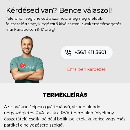
Kérdésed van? Bence válaszol!
Telefonon segít neked a számodra legmegfelelőbb
felszerelést vagy kiegészítő kiválasztani. Szakértő támogatás
munkanapokon 9-17 óráig!
+36/1 411 3601
Emailben kérdezek
TERMÉKLEÍRÁS
A szlovákiai Delphin gyártmányú, vízben oldódó,
négyszögletes PVA tasak a PVA-t nem oldó folyékony
összetátelű csalik, például bojlik, pelletek, kukorica vagy más
partikel elhelyezésére szolgál.