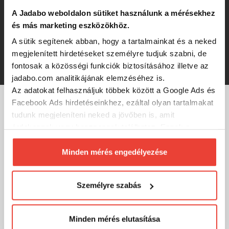
A Jadabo weboldalon sütiket használunk a mérésekhez
PVA tasak Delphin PVA n'tastic / 10db
és más marketing eszközökhöz.
(130x70mm)
A sütik segítenek abban, hogy a tartalmainkat és a neked
megjelenített hirdetéseket személyre tudjuk szabni, de
966 Ft
fontosak a közösségi funkciók biztosításához illetve az
jadabo.com analitikájának elemzéséhez is.
Az adatokat felhasználjuk többek között a Google Ads és
Facebook Ads hirdetéseinkhez, ezáltal olyan tartalmakat
tudunk megjeleníteni neked a jövőben is, amit
MÁRKÁINK
érdekesnek vagy hasznosnak találhatsz. Ennek a
biztosításához
arra kérünk, hogy engedd meg
számunkra minden mérés használatát.
Minden mérés engedélyezése
Természetesen
soha semmilyen formában nem fogunk
visszaélni ezzel és később bármikor
Személyre szabás
megváltoztathatod a döntésed ezzel kapcsolatban.
Előre is köszönjük!
Minden mérés elutasítása