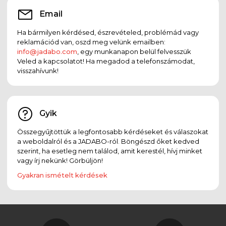
Email
Ha bármilyen kérdésed, észrevételed, problémád vagy
reklamációd van, oszd meg velünk emailben:
info@jadabo.com
, egy munkanapon belül felvesszük
Veled a kapcsolatot! Ha megadod a telefonszámodat,
visszahívunk!
Gyik
Összegyűjtöttük a legfontosabb kérdéseket és válaszokat
a weboldalról és a JADABO-ról. Böngészd őket kedved
szerint, ha esetleg nem találod, amit kerestél, hívj minket
vagy írj nekünk! Görbüljön!
Gyakran ismételt kérdések