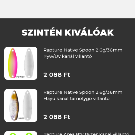
SZINTÉN KIVÁLÓAK
Rapture Native Spoon 2,6g/36mm
Pyw/Uv kanál villantó
2 088 Ft
Rapture Native Spoon 2,6g/36mm
Hayu kanál támolygó villantó
2 088 Ft
Rapture Area Btv Ryzer kanál villantó