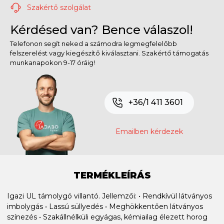
Szakértő szolgálat
Kérdésed van? Bence válaszol!
Telefonon segít neked a számodra legmegfelelőbb
felszerelést vagy kiegészítő kiválasztani. Szakértő támogatás
munkanapokon 9-17 óráig!
+36/1 411 3601
Emailben kérdezek
TERMÉKLEÍRÁS
Igazi UL támolygó villantó. Jellemzői: • Rendkívül látványos
imbolygás • Lassú süllyedés • Meghökkentően látványos
színezés • Szakállnélküli egyágas, kémiailag élezett horog