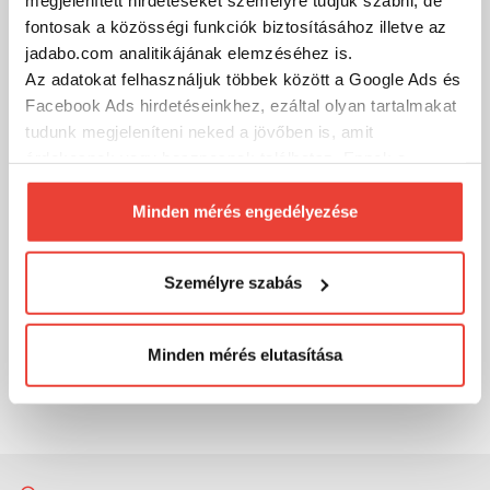
megjelenített hirdetéseket személyre tudjuk szabni, de
MÁRKÁINK
fontosak a közösségi funkciók biztosításához illetve az
jadabo.com analitikájának elemzéséhez is.
Az adatokat felhasználjuk többek között a Google Ads és
Facebook Ads hirdetéseinkhez, ezáltal olyan tartalmakat
tudunk megjeleníteni neked a jövőben is, amit
érdekesnek vagy hasznosnak találhatsz. Ennek a
biztosításához
arra kérünk, hogy engedd meg
számunkra minden mérés használatát.
Minden mérés engedélyezése
Természetesen
soha semmilyen formában nem fogunk
visszaélni ezzel és később bármikor
Személyre szabás
megváltoztathatod a döntésed ezzel kapcsolatban.
Előre is köszönjük!
Minden mérés elutasítása