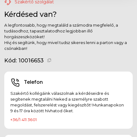
Szakértő szolgálat
Kérdésed van?
A legfontosabb, hogy megtaláld a számodra megfelelő, a
tudásodhoz, tapasztalatodhoz legjobban illő
horgászeszközöket!
Hívj és segítünk, hogy mivel tudsz sikeres lenni a parton vagy a
csónakban!
Kód:
10016653
Telefon
Szakértő kollégáink válaszolnak a kérdéseidre és
segítenek megtalálni Neked a személyre szabott
megoldást, felszerelést vagy kiegészítőt! Munkanapokon
9 és 17 óra között hívhatod őket.
+36/1 411 3601