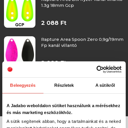
1.3g 18mm Gcp
2 088 Ft
Rapture Area Spoon Zero 0,9g/19mm
Fp kanál villantó
2 088 Ft
Rapture Native Spoon 3,6g/36mm
Yluv kanál villantó
Beleegyezés
Részletek
A sütikről
2 088 Ft
A Jadabo weboldalon sütiket használunk a mérésekhez
és más marketing eszközökhöz.
A sütik segítenek abban, hogy a tartalmainkat és a neked