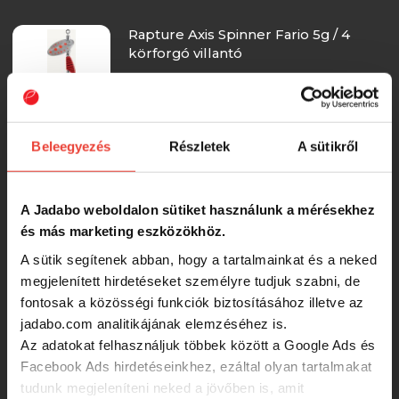
Rapture Axis Spinner Fario 5g / 4
körforgó villantó
1 925 Ft
Beleegyezés
Részletek
A sütikről
Rapture Axis Spinner Fario 5g / 1
körforgó villantó
A Jadabo weboldalon sütiket használunk a mérésekhez
1 925 Ft
és más marketing eszközökhöz.
A sütik segítenek abban, hogy a tartalmainkat és a neked
megjelenített hirdetéseket személyre tudjuk szabni, de
Rapture Axis Spinner Fario 5g / 8
körforgó villantó
fontosak a közösségi funkciók biztosításához illetve az
jadabo.com analitikájának elemzéséhez is.
Az adatokat felhasználjuk többek között a Google Ads és
1 925 Ft
Facebook Ads hirdetéseinkhez, ezáltal olyan tartalmakat
tudunk megjeleníteni neked a jövőben is, amit