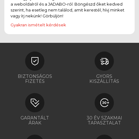
a weboldalról és a JADABO-ról. Böngészd őket kedved
szerint, ha esetleg nem találod, amit kerestél, hívj minket
vagy írj nekünk! Görbüljön!
Gyakran ismételt kérdések
BIZTONSÁGOS
GYORS
FIZETÉS
KISZÁLLÍTÁS
GARANTÁLT
30 ÉV SZAKMAI
ÁRAK
TAPASZTALAT