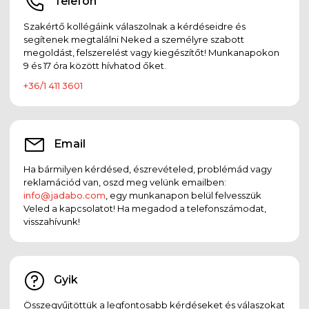
Telefon
Szakértő kollégáink válaszolnak a kérdéseidre és
segítenek megtalálni Neked a személyre szabott
megoldást, felszerelést vagy kiegészítőt! Munkanapokon
9 és 17 óra között hívhatod őket.
+36/1 411 3601
Email
Ha bármilyen kérdésed, észrevételed, problémád vagy
reklamációd van, oszd meg velünk emailben:
info@jadabo.com
, egy munkanapon belül felvesszük
Veled a kapcsolatot! Ha megadod a telefonszámodat,
visszahívunk!
Gyik
Összegyűjtöttük a legfontosabb kérdéseket és válaszokat