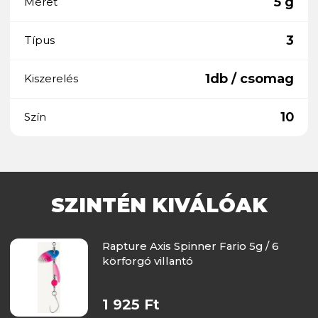
5 g
Méret
3
Típus
1db / csomag
Kiszerelés
10
Szín
SZINTÉN KIVÁLÓAK
Rapture Axis Spinner Fario 5g / 6
körforgó villantó
1 925 Ft