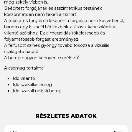
még sekély vízben is.
Beépített forgójának és asszimetrikus testének
köszönhetően nem tekeri a zsinórt.
A tökéletes forgás érdekében a forgólap nem közvetlenül,
hanem egy kis acél híd közbeiktatásával kapcsolódik a
villantó szárához. Ez a megoldás tökéletesebb és
folyamatosabb forgást eredményez.
A felfűzött színes gyöngy tovább fokozza a vizuális
csalogató hatást.
A horog nagyon könnyen cserélhető.
A csomag tartalma:
1db villantó
1db szakállas horog
1db szakáll nélküli horog
RÉSZLETES ADATOK