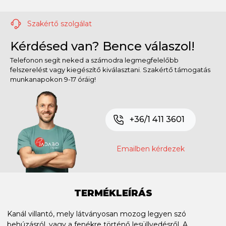
Szakértő szolgálat
Kérdésed van? Bence válaszol!
Telefonon segít neked a számodra legmegfelelőbb
felszerelést vagy kiegészítő kiválasztani. Szakértő támogatás
munkanapokon 9-17 óráig!
+36/1 411 3601
Emailben kérdezek
TERMÉKLEÍRÁS
Kanál villantó, mely látványosan mozog legyen szó
behúzásról, vagy a fenékre történő lesüllyedésről. A