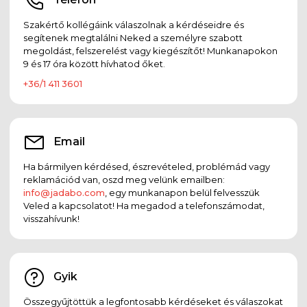
Szakértő kollégáink válaszolnak a kérdéseidre és
segítenek megtalálni Neked a személyre szabott
megoldást, felszerelést vagy kiegészítőt! Munkanapokon
9 és 17 óra között hívhatod őket.
+36/1 411 3601
Email
Ha bármilyen kérdésed, észrevételed, problémád vagy
reklamációd van, oszd meg velünk emailben:
info@jadabo.com
, egy munkanapon belül felvesszük
Veled a kapcsolatot! Ha megadod a telefonszámodat,
visszahívunk!
Gyik
Összegyűjtöttük a legfontosabb kérdéseket és válaszokat