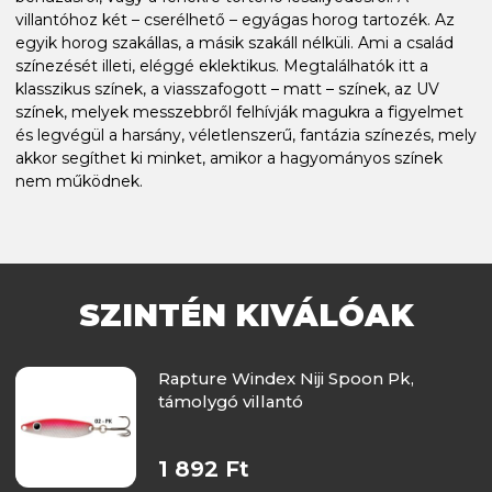
villantóhoz két – cserélhető – egyágas horog tartozék. Az
egyik horog szakállas, a másik szakáll nélküli. Ami a család
színezését illeti, eléggé eklektikus. Megtalálhatók itt a
klasszikus színek, a viasszafogott – matt – színek, az UV
színek, melyek messzebbről felhívják magukra a figyelmet
és legvégül a harsány, véletlenszerű, fantázia színezés, mely
akkor segíthet ki minket, amikor a hagyományos színek
nem működnek.
SZINTÉN KIVÁLÓAK
Rapture Windex Niji Spoon Pk,
támolygó villantó
1 892 Ft