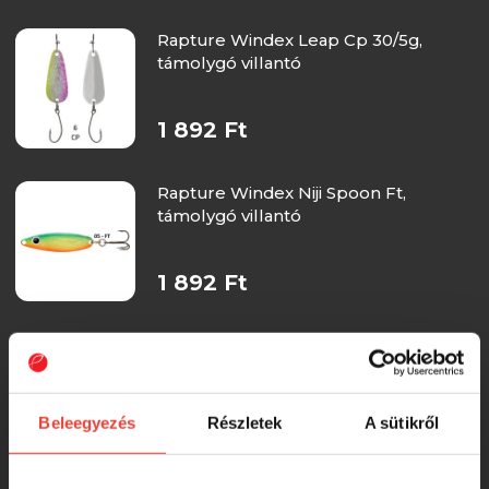
Rapture Windex Leap Cp 30/5g,
támolygó villantó
1 892 Ft
Rapture Windex Niji Spoon Ft,
támolygó villantó
1 892 Ft
Rapture Windex Leap OR 30/5g,
támolygó villantó
Beleegyezés
Részletek
A sütikről
1 892 Ft