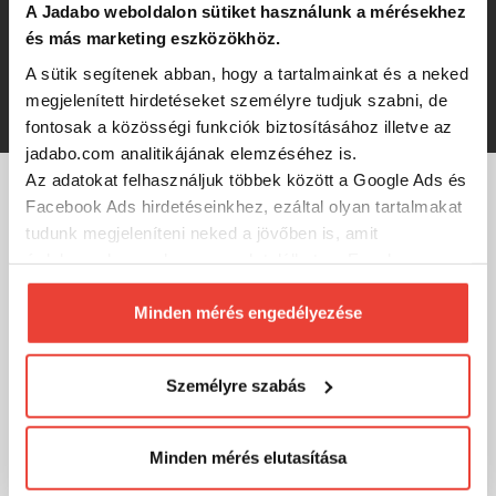
Rapture Windex Leap RT
A Jadabo weboldalon sütiket használunk a mérésekhez
30/5g,támolygó villantó
és más marketing eszközökhöz.
A sütik segítenek abban, hogy a tartalmainkat és a neked
1 892 Ft
megjelenített hirdetéseket személyre tudjuk szabni, de
fontosak a közösségi funkciók biztosításához illetve az
jadabo.com analitikájának elemzéséhez is.
Az adatokat felhasználjuk többek között a Google Ads és
Facebook Ads hirdetéseinkhez, ezáltal olyan tartalmakat
MÁRKÁINK
tudunk megjeleníteni neked a jövőben is, amit
érdekesnek vagy hasznosnak találhatsz. Ennek a
biztosításához
arra kérünk, hogy engedd meg
számunkra minden mérés használatát.
Minden mérés engedélyezése
Természetesen
soha semmilyen formában nem fogunk
visszaélni ezzel és később bármikor
Személyre szabás
megváltoztathatod a döntésed ezzel kapcsolatban.
Előre is köszönjük!
Minden mérés elutasítása