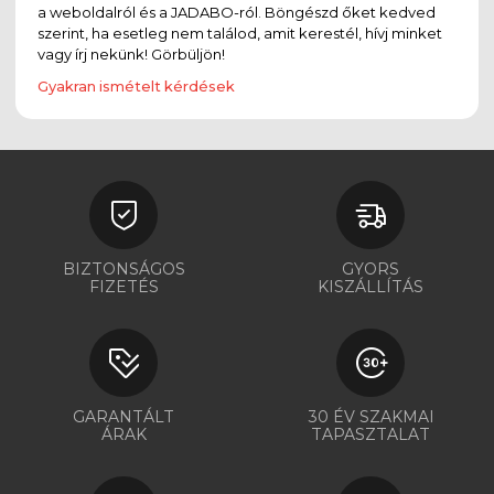
a weboldalról és a JADABO-ról. Böngészd őket kedved
szerint, ha esetleg nem találod, amit kerestél, hívj minket
vagy írj nekünk! Görbüljön!
Gyakran ismételt kérdések
BIZTONSÁGOS
GYORS
FIZETÉS
KISZÁLLÍTÁS
GARANTÁLT
30 ÉV SZAKMAI
ÁRAK
TAPASZTALAT