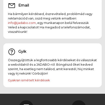
Email
Ha bármilyen kérdésed, észrevételed, problémád vagy
reklamációd van, oszd meg velünk emailben:
info@jadabo.com
, egy munkanapon belül felvesszük
Veled a kapcsolatot! Ha megadod a telefonszámodat,
visszahívunk!
Gyik
Összegyűjtöttük a legfontosabb kérdéseket és válaszokat
a weboldalról és a JADABO-ról. Böngészd őket kedved
szerint, ha esetleg nem találod, amit kerestél, hívj minket
vagy írj nekünk! Görbüljön!
Gyakran ismételt kérdések