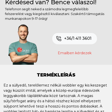
Kérdésed van? Bence válaszol!
Telefonon segít neked a számodra legmegfelelőbb
felszerelést vagy kiegészítő kiválasztani. Szakértő támogatás
munkanapokon 9-17 óráig!
+36/1 411 3601
Emailben kérdezek
TERMÉKLEÍRÁS
Ez a süllyedő, terelőlemez nélküli wobbler egy kis keszeget
vagy küszöt imitál, amelyek a közép-európai édesvizek
leggyakoribb táplálékhalai közé tartoznak. A magas
súly/térfogat arány és a hátsó részhez közel elhelyezett
súlypont lehetővé teszi a hosszú és pontos dobásokat. A
wobbler lapított hát- és hasrésze lassítja a süllyedést és az