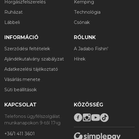
Horgászfelszerelés
Kemping
Ruházat
Technológia
Lábbeli
Csónak
INFORMÁCIÓ
RÓLUNK
Szerződési feltételek
A Jadabo Fishin'
Ajándékutalvány szabályzat
Hírek
Adatkezelési tájékoztató
Vásárlás menete
Süti beállítások
KAPCSOLAT
KÖZÖSSÉG
Telefonos ügyfélszolgálat
munkanapokon 9-től 17-ig
+36/1 411 3601