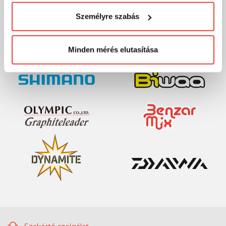
MÁRKÁINK
visszaélni ezzel és később bármikor
Személyre szabás
megváltoztathatod a döntésed ezzel kapcsolatban.
Előre is köszönjük!
Minden mérés elutasítása