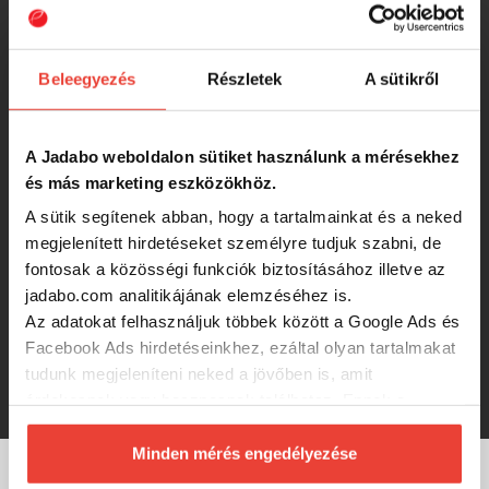
Wild Perch wobbler
Beleegyezés
Részletek
A sütikről
-26%
3 022 Ft
Gunki Gamera 7,2cm SP MR Twitch
A Jadabo weboldalon sütiket használunk a mérésekhez
Mat Fire Tiger wobbler
és más marketing eszközökhöz.
A sütik segítenek abban, hogy a tartalmainkat és a neked
-26%
3 022 Ft
megjelenített hirdetéseket személyre tudjuk szabni, de
fontosak a közösségi funkciók biztosításához illetve az
jadabo.com analitikájának elemzéséhez is.
Gunki Gamera 7,2cm SP MR Twitch
UV Fry wobbler
Az adatokat felhasználjuk többek között a Google Ads és
Facebook Ads hirdetéseinkhez, ezáltal olyan tartalmakat
tudunk megjeleníteni neked a jövőben is, amit
-28%
3 022 Ft
érdekesnek vagy hasznosnak találhatsz. Ennek a
biztosításához
arra kérünk, hogy engedd meg
számunkra minden mérés használatát.
Minden mérés engedélyezése
Természetesen
soha semmilyen formában nem fogunk