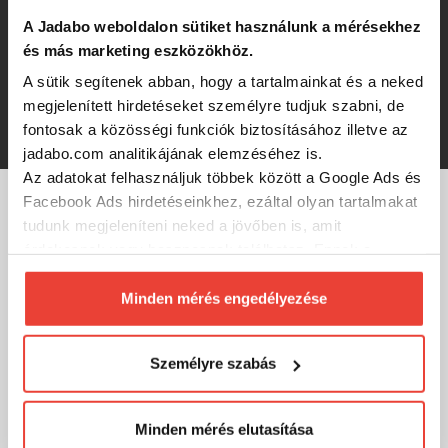
A Jadabo weboldalon sütiket használunk a mérésekhez
Reiva Multifunkcionális Fogó
és más marketing eszközökhöz.
A sütik segítenek abban, hogy a tartalmainkat és a neked
RRP:
1 990 Ft
megjelenített hirdetéseket személyre tudjuk szabni, de
1 860 Ft
fontosak a közösségi funkciók biztosításához illetve az
jadabo.com analitikájának elemzéséhez is.
Az adatokat felhasználjuk többek között a Google Ads és
Facebook Ads hirdetéseinkhez, ezáltal olyan tartalmakat
tudunk megjeleníteni neked a jövőben is, amit
MÁRKÁINK
érdekesnek vagy hasznosnak találhatsz. Ennek a
biztosításához
arra kérünk, hogy engedd meg
számunkra minden mérés használatát.
Minden mérés engedélyezése
Természetesen
soha semmilyen formában nem fogunk
visszaélni ezzel és később bármikor
Személyre szabás
megváltoztathatod a döntésed ezzel kapcsolatban.
Előre is köszönjük!
Minden mérés elutasítása