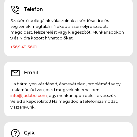
Telefon
Szakértő kollégáink válaszolnak a kérdéseidre és
segítenek megtalálni Neked a személyre szabott
megoldást, felszerelést vagy kiegészítőt! Munkanapokon
9 és 17 óra között hívhatod őket.
+36/1 411 3601
Email
Ha bármilyen kérdésed, észrevételed, problémád vagy
reklamációd van, oszd meg velünk emailben:
info@jadabo.com
, egy munkanapon belül felvesszük
Veled a kapcsolatot! Ha megadod a telefonszámodat,
visszahívunk!
Gyik