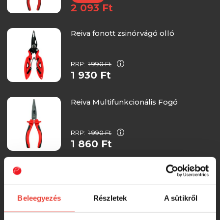
2 093 Ft
Reiva fonott zsinórvágó olló
RRP:
1 990 Ft
1 930 Ft
Reiva Multifunkcionális Fogó
RRP:
1 990 Ft
1 860 Ft
Reiva Multifunkcionális Fogó
Beleegyezés
Részletek
A sütikről
RRP:
1 990 Ft
1 860 Ft