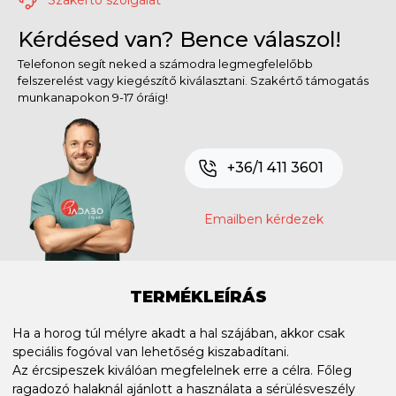
Kérdésed van? Bence válaszol!
Telefonon segít neked a számodra legmegfelelőbb
felszerelést vagy kiegészítő kiválasztani. Szakértő támogatás
munkanapokon 9-17 óráig!
+36/1 411 3601
Emailben kérdezek
TERMÉKLEÍRÁS
Ha a horog túl mélyre akadt a hal szájában, akkor csak
speciális fogóval van lehetőség kiszabadítani.
Az ércsipeszek kiválóan megfelelnek erre a célra. Főleg
ragadozó halaknál ajánlott a használata a sérülésveszély