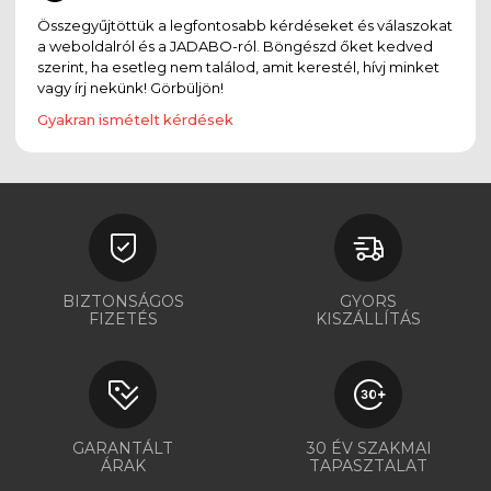
Összegyűjtöttük a legfontosabb kérdéseket és válaszokat
a weboldalról és a JADABO-ról. Böngészd őket kedved
szerint, ha esetleg nem találod, amit kerestél, hívj minket
vagy írj nekünk! Görbüljön!
Gyakran ismételt kérdések
BIZTONSÁGOS
GYORS
FIZETÉS
KISZÁLLÍTÁS
GARANTÁLT
30 ÉV SZAKMAI
ÁRAK
TAPASZTALAT