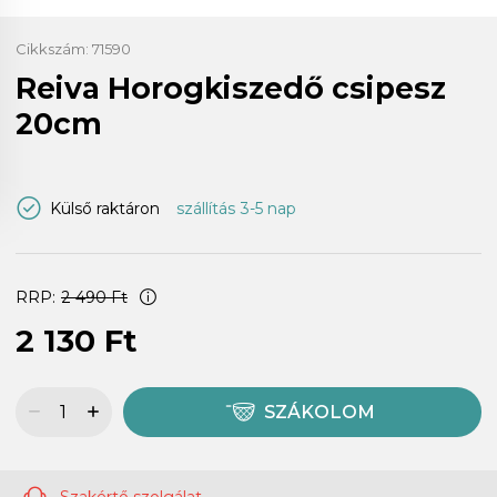
Cikkszám:
71590
Reiva Horogkiszedő csipesz
20cm
Külső raktáron
szállítás 3-5 nap
RRP:
2 490 Ft
2 130 Ft
SZÁKOLOM
Szakértő szolgálat