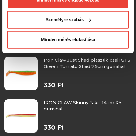
Természetesen
soha semmilyen formában nem fogunk
visszaélni ezzel és később bármikor
IRON CLAW Skinny Jake 14cm BC
Személyre szabás
megváltoztathatod a döntésed ezzel kapcsolatban.
gumihal
Előre is köszönjük!
Minden mérés elutasítása
330 Ft
Iron Claw Just Shad plasztik csali GTS
Green Tomato Shad 7,5cm gumihal
330 Ft
IRON CLAW Skinny Jake 14cm RY
gumihal
330 Ft