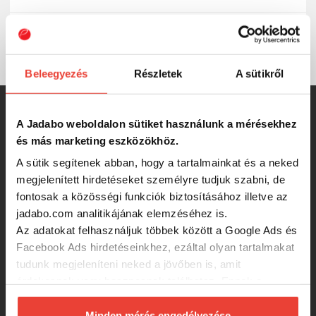
1 db/csomag
Kiszerelés
Beleegyezés
Részletek
A sütikről
SZINTÉN KIVÁLÓAK
A Jadabo weboldalon sütiket használunk a mérésekhez
és más marketing eszközökhöz.
Iron Claw Just Shad plasztik csali
A sütik segítenek abban, hogy a tartalmainkat és a neked
MGP Multi Glitter Pink UV 7,5cm
megjelenített hirdetéseket személyre tudjuk szabni, de
gumihal
fontosak a közösségi funkciók biztosításához illetve az
jadabo.com analitikájának elemzéséhez is.
330 Ft
Az adatokat felhasználjuk többek között a Google Ads és
Facebook Ads hirdetéseinkhez, ezáltal olyan tartalmakat
IRON CLAW Skinny Jake GS 14cm
tudunk megjeleníteni neked a jövőben is, amit
gumihal
érdekesnek vagy hasznosnak találhatsz. Ennek a
biztosításához
arra kérünk, hogy engedd meg
330 Ft
számunkra minden mérés használatát.
Minden mérés engedélyezése