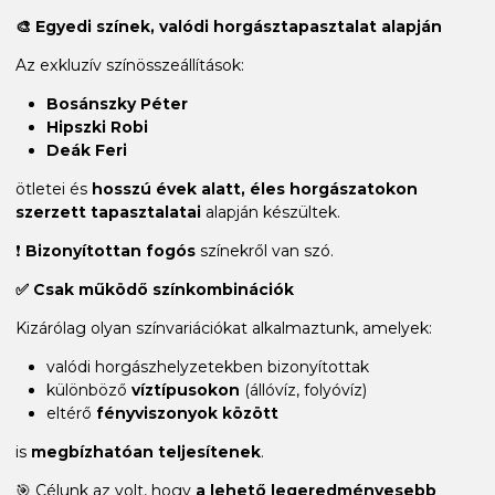
🎨 Egyedi színek, valódi horgásztapasztalat alapján
Az exkluzív színösszeállítások:
Bosánszky Péter
Hipszki Robi
Deák Feri
ötletei és
hosszú évek alatt, éles horgászatokon
szerzett tapasztalatai
alapján készültek.
❗
Bizonyítottan fogós
színekről van szó.
✅ Csak működő színkombinációk
Kizárólag olyan színvariációkat alkalmaztunk, amelyek:
valódi horgászhelyzetekben bizonyítottak
különböző
víztípusokon
(állóvíz, folyóvíz)
eltérő
fényviszonyok között
is
megbízhatóan teljesítenek
.
🎯 Célunk az volt, hogy
a lehető legeredményesebb