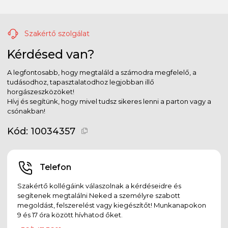
Szakértő szolgálat
Kérdésed van?
A legfontosabb, hogy megtaláld a számodra megfelelő, a
tudásodhoz, tapasztalatodhoz legjobban illő
horgászeszközöket!
Hívj és segítünk, hogy mivel tudsz sikeres lenni a parton vagy a
csónakban!
Kód:
10034357
Telefon
Szakértő kollégáink válaszolnak a kérdéseidre és
segítenek megtalálni Neked a személyre szabott
megoldást, felszerelést vagy kiegészítőt! Munkanapokon
9 és 17 óra között hívhatod őket.