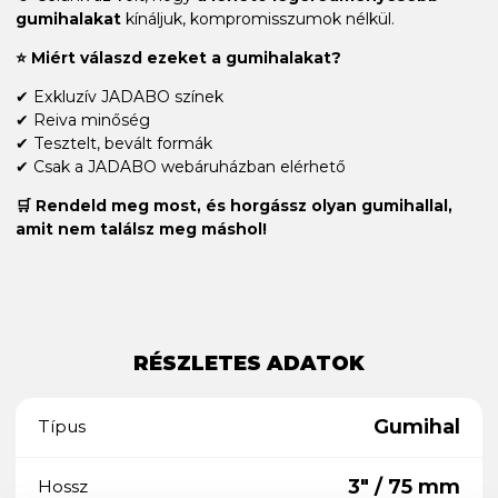
gumihalakat
kínáljuk, kompromisszumok nélkül.
⭐ Miért válaszd ezeket a gumihalakat?
✔ Exkluzív JADABO színek
✔ Reiva minőség
✔ Tesztelt, bevált formák
✔ Csak a JADABO webáruházban elérhető
🛒 Rendeld meg most, és horgássz olyan gumihallal,
amit nem találsz meg máshol!
RÉSZLETES ADATOK
Gumihal
Típus
3" / 75 mm
Hossz