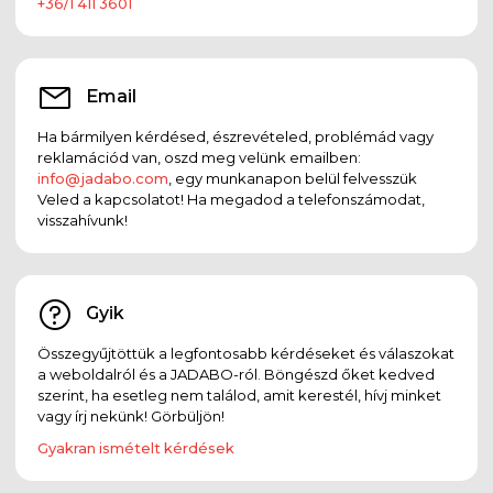
+36/1 411 3601
Email
Ha bármilyen kérdésed, észrevételed, problémád vagy
reklamációd van, oszd meg velünk emailben:
info@jadabo.com
, egy munkanapon belül felvesszük
Veled a kapcsolatot! Ha megadod a telefonszámodat,
visszahívunk!
Gyik
Összegyűjtöttük a legfontosabb kérdéseket és válaszokat
a weboldalról és a JADABO-ról. Böngészd őket kedved
szerint, ha esetleg nem találod, amit kerestél, hívj minket
vagy írj nekünk! Görbüljön!
Gyakran ismételt kérdések