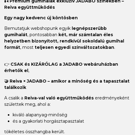
🎣 Prémium gumihalak exkluzív JADABO színekben –
Reiva együttműködés
Egy nagy kedvenc új köntösben
Bemutatjuk webshopunk egyik
legnépszerűbb
gumihalát
, pontosabban
két, már számtalan éles
helyzetben bizonyított, rendkívül sokoldalú gumihal
formát
, most
teljesen egyedi színváltozatokban
.
👉
CSAK és KIZÁRÓLAG a JADABO webáruházban
érhetők el
,
🤝 Reiva × JADABO – amikor a minőség és a tapasztalat
találkozik
A csalik a
Reiva-val való együttműködés
eredményeként
születtek meg, ahol a:
kiváló alapanyag-minőség
és a gyakorlati horgásztapasztalat
tökéletes összhangba került.