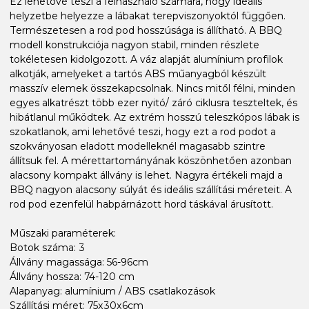
Ez lehetővé teszi a felhasználó számára, hogy ideális
helyzetbe helyezze a lábakat terepviszonyoktól függően.
Természetesen a rod pod hosszúsága is állítható. A BBQ
modell konstrukciója nagyon stabil, minden részlete
tokéletesen kidolgozott. A váz alapját alumínium profilok
alkotják, amelyeket a tartós ABS műanyagból készült
masszív elemek összekapcsolnak. Nincs mitől félni, minden
egyes alkatrészt több ezer nyitó/ záró ciklusra teszteltek, és
hibátlanul működtek. Az extrém hosszú teleszkópos lábak is
szokatlanok, ami lehetővé teszi, hogy ezt a rod podot a
szokványosan eladott modelleknél magasabb szintre
állítsuk fel. A mérettartományának köszönhetően azonban
alacsony kompakt állvány is lehet. Nagyra értékeli majd a
BBQ nagyon alacsony súlyát és ideális szállítási méreteit. A
rod pod ezenfelül habpárnázott hord táskával árusított.
Műszaki paraméterek:
Botok száma: 3
Állvány magassága: 56-96cm
Állvány hossza: 74-120 cm
Alapanyag: alumínium / ABS csatlakozások
Szállítási méret: 75x30x6cm