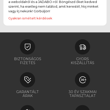
a weboldalról és a JADABO-ról. Böngészd őket kedved
szerint, ha esetleg nem találod, amit kerestél, hívj minket
vagy írj nekünk! Görbüljön!
Gyakran ismételt kérdések
BIZTONSÁGOS
GYORS
FIZETÉS
KISZÁLLÍTÁS
GARANTÁLT
30 ÉV SZAKMAI
ÁRAK
TAPASZTALAT