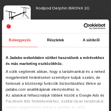
Rodpod Delphin BRONX 2G
-15%
23 087 Ft
Beleegyezés
Részletek
A sütikről
Rodpod Delphin BRONX Stalx
QUEEN
A Jadabo weboldalon sütiket használunk a mérésekhez
-15%
és más marketing eszközökhöz.
22 375 Ft
A sütik segítenek abban, hogy a tartalmainkat és a neked
Delphin BRONX 2G STALX Rod pod
megjelenített hirdetéseket személyre tudjuk szabni, de
fontosak a közösségi funkciók biztosításához illetve az
jadabo.com analitikájának elemzéséhez is.
-15%
Az adatokat felhasználjuk többek között a Google Ads és
22 375 Ft
Facebook Ads hirdetéseinkhez, ezáltal olyan tartalmakat
tudunk megjeleníteni neked a jövőben is, amit