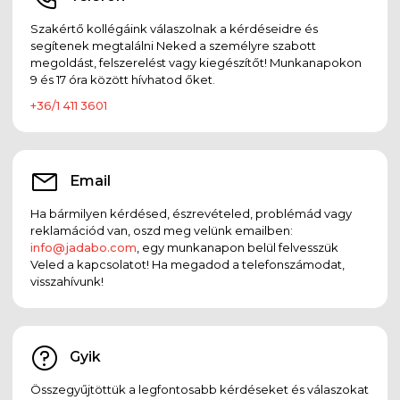
Szakértő kollégáink válaszolnak a kérdéseidre és
segítenek megtalálni Neked a személyre szabott
megoldást, felszerelést vagy kiegészítőt! Munkanapokon
9 és 17 óra között hívhatod őket.
+36/1 411 3601
Email
Ha bármilyen kérdésed, észrevételed, problémád vagy
reklamációd van, oszd meg velünk emailben:
info@jadabo.com
, egy munkanapon belül felvesszük
Veled a kapcsolatot! Ha megadod a telefonszámodat,
visszahívunk!
Gyik
Összegyűjtöttük a legfontosabb kérdéseket és válaszokat