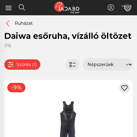
Ruházat
Daiwa esőruha, vízálló öltözet
(16)
Szűrés (1)
-9%