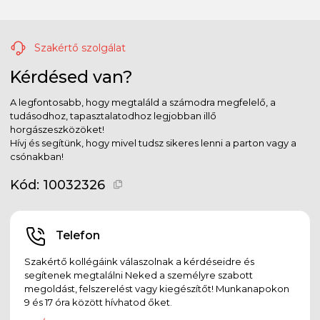
Szakértő szolgálat
Kérdésed van?
A legfontosabb, hogy megtaláld a számodra megfelelő, a
tudásodhoz, tapasztalatodhoz legjobban illő
horgászeszközöket!
Hívj és segítünk, hogy mivel tudsz sikeres lenni a parton vagy a
csónakban!
Kód:
10032326
Telefon
Szakértő kollégáink válaszolnak a kérdéseidre és
segítenek megtalálni Neked a személyre szabott
megoldást, felszerelést vagy kiegészítőt! Munkanapokon
9 és 17 óra között hívhatod őket.