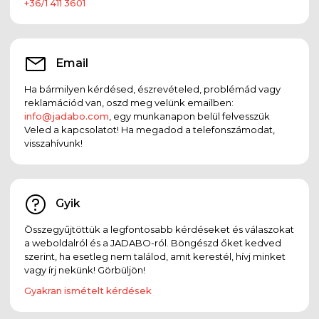
+36/1 411 3601
Email
Ha bármilyen kérdésed, észrevételed, problémád vagy
reklamációd van, oszd meg velünk emailben:
info@jadabo.com
, egy munkanapon belül felvesszük
Veled a kapcsolatot! Ha megadod a telefonszámodat,
visszahívunk!
Gyik
Összegyűjtöttük a legfontosabb kérdéseket és válaszokat
a weboldalról és a JADABO-ról. Böngészd őket kedved
szerint, ha esetleg nem találod, amit kerestél, hívj minket
vagy írj nekünk! Görbüljön!
Gyakran ismételt kérdések