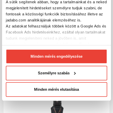
A sütik segítenek abban, hogy a tartalmainkat és a neked
megjelenített hirdetéseket személyre tudjuk szabni, de
fontosak a közösségi funkciók biztosításához illetve az
jadabo.com analitikájának elemzéséhez is.
Az adatokat felhasználjuk többek között a Google Ads és
Facebook Ads hirdetéseinkhez, ezáltal olyan tartalmakat
tudunk megjeleníteni neked a jövőben is, amit
Daiwa Daiwa D-Vec Waders flex with socks
gázlóruha
érdekesnek vagy hasznosnak találhatsz. Ennek a
biztosításához
arra kérünk, hogy engedd meg
59 130 Ft
Külső raktáron
számunkra minden mérés használatát.
Minden mérés engedélyezése
Természetesen
soha semmilyen formában nem fogunk
SZÁKOLOM
visszaélni ezzel és később bármikor
Személyre szabás
megváltoztathatod a döntésed ezzel kapcsolatban.
Előre is köszönjük!
-9%
Minden mérés elutasítása