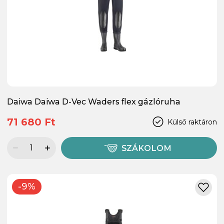
Daiwa Daiwa D-Vec Waders flex gázlóruha
71 680 Ft
Külső raktáron
SZÁKOLOM
-9%