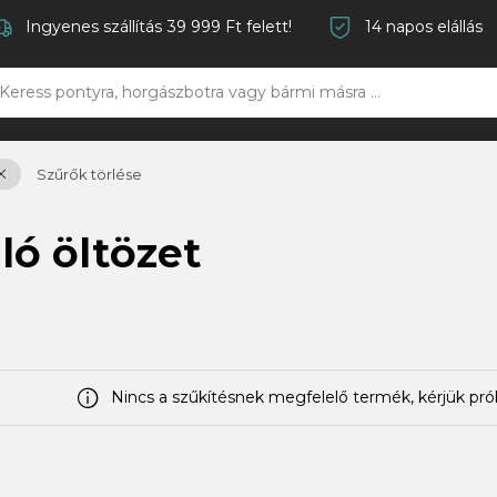
Ingyenes szállítás 39 999 Ft felett!
14 napos elállás
Szűrők törlése
ló öltözet
Nincs a szűkítésnek megfelelő termék, kérjük pró