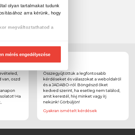
tal olyan tartalmakat tudunk
tosításához
arra kérünk, hogy
kor megváltoztathatod a
en mérés engedélyezése
Gyik
evételed,
Összegyűjtöttük a legfontosabb
 van, oszd
kérdéseket és válaszokat a weboldalról
és a JADABO-ról. Böngészd őket
kanapon
kedved szerint, ha esetleg nem találod,
solatot! Ha
amit kerestél, hívj minket vagy írj
,
nekünk! Görbüljön!
Gyakran ismételt kérdések