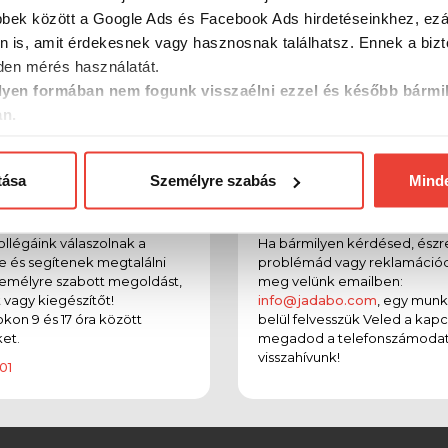
bbek között a Google Ads és Facebook Ads hirdetéseinkhez, ezál
n is, amit érdekesnek vagy hasznosnak találhatsz. Ennek a biz
en mérés használatát.
yen formában nem fogunk visszaélni ezzel és később bármi
an.
tása
Személyre szabás
Mind
efon
Email
llégáink válaszolnak a
Ha bármilyen kérdésed, észr
e és segítenek megtalálni
problémád vagy reklamációd
emélyre szabott megoldást,
meg velünk emailben:
t vagy kiegészítőt!
info@jadabo.com
, egy mun
on 9 és 17 óra között
belül felvesszük Veled a kapc
et.
megadod a telefonszámodat
visszahívunk!
01