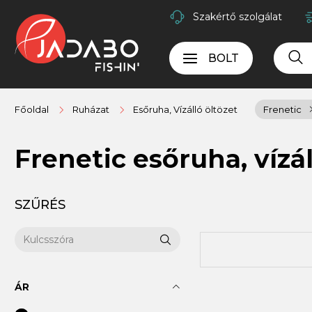
Szakértő szolgálat
BOLT
Főoldal
Ruházat
Esőruha, Vízálló öltözet
Frenetic
Frenetic esőruha, vízál
SZŰRÉS
ÁR