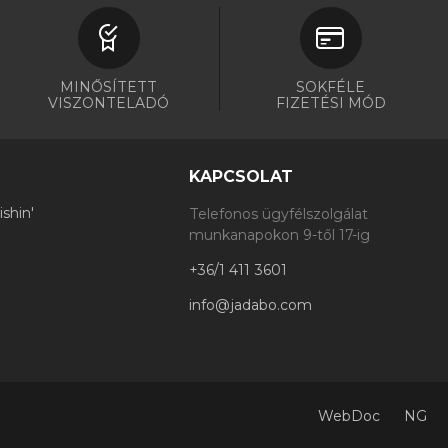
MINŐSÍTETT
SOKFÉLE
VISZONTELADÓ
FIZETÉSI MÓD
KAPCSOLAT
shin'
Telefonos ügyfélszolgálat
munkanapokon 9-től 17-ig
+36/1 411 3601
info@jadabo.com
WebDoc
NG