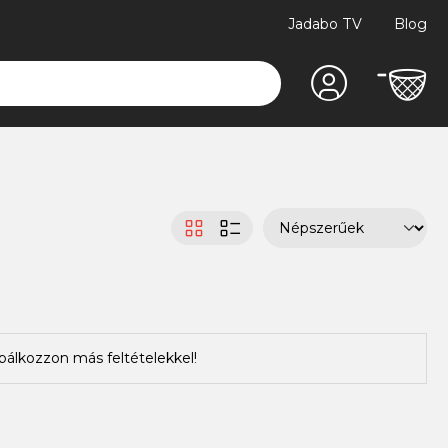
Jadabo TV
Blog
bálkozzon más feltételekkel!