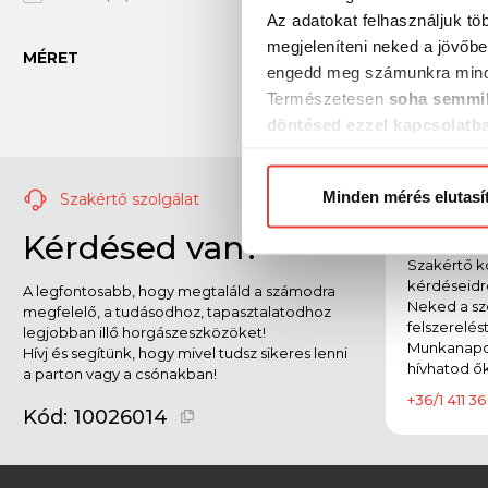
Az adatokat felhasználjuk tö
Unicat
(+1)
megjeleníteni neked a jövőbe
MÉRET
engedd meg számunkra mind
Természetesen
soha semmil
döntésed ezzel kapcsolatb
Előre is köszönjük!
Minden mérés elutasí
Szakértő szolgálat
Tel
Kérdésed van?
Szakértő ko
kérdéseidr
A legfontosabb, hogy megtaláld a számodra
Neked a sz
megfelelő, a tudásodhoz, tapasztalatodhoz
felszerelés
legjobban illő horgászeszközöket!
Munkanapok
Hívj és segítünk, hogy mivel tudsz sikeres lenni
hívhatod ők
a parton vagy a csónakban!
+36/1 411 36
Kód:
10026014