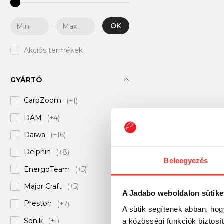
OK
-
Akciós termékek
GYÁRTÓ
CarpZoom
(+1)
DAM
(+4)
Daiwa
(+16)
Delphin
(+8)
Beleegyezés
EnergoTeam
(+5)
Major Craft
(+5)
A Jadabo weboldalon sütike
Preston
(+7)
A sütik segítenek abban, hog
Sonik
(+1)
a közösségi funkciók biztosí