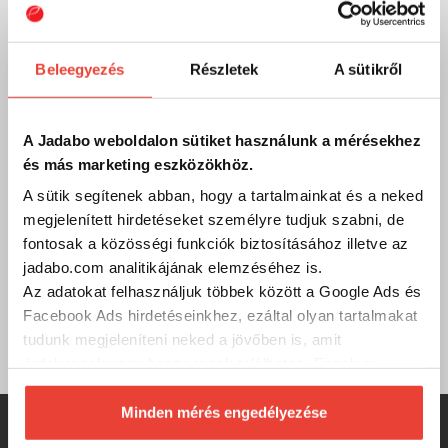
Email
Ha bármilyen kérdésed, észrevételed, problémád vagy
Beleegyezés
Részletek
A sütikről
reklamációd van, oszd meg velünk emailben:
info@jadabo.com
, egy munkanapon belül felvesszük
Veled a kapcsolatot! Ha megadod a telefonszámodat,
visszahívunk!
A Jadabo weboldalon sütiket használunk a mérésekhez
és más marketing eszközökhöz.
A sütik segítenek abban, hogy a tartalmainkat és a neked
Gyik
megjelenített hirdetéseket személyre tudjuk szabni, de
fontosak a közösségi funkciók biztosításához illetve az
Összegyűjtöttük a legfontosabb kérdéseket és válaszokat
jadabo.com analitikájának elemzéséhez is.
a weboldalról és a JADABO-ról. Böngészd őket kedved
szerint, ha esetleg nem találod, amit kerestél, hívj minket
Az adatokat felhasználjuk többek között a Google Ads és
vagy írj nekünk! Görbüljön!
Facebook Ads hirdetéseinkhez, ezáltal olyan tartalmakat
Gyakran ismételt kérdések
tudunk megjeleníteni neked a jövőben is, amit
érdekesnek vagy hasznosnak találhatsz. Ennek a
biztosításához
arra kérünk, hogy engedd meg
számunkra minden mérés használatát.
Minden mérés engedélyezése
Természetesen
soha semmilyen formában nem fogunk