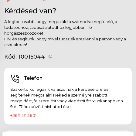
Kérdésed van?
A legfontosabb, hogy megtaláld a számodra megfelelő, a
tudásodhoz, tapasztalatodhoz legjobban illő
horgászeszközöket!
Hívj és segítünk, hogy mivel tudsz sikeres lenni a parton vagy a
csónakban!
Kód:
10015044
Telefon
Szakértő kollégáink válaszolnak a kérdéseidre és
segítenek megtalálni Neked a személyre szabott
megoldást, felszerelést vagy kiegészítőt! Munkanapokon
9 és 17 óra között hívhatod őket.
+36/1 411 3601