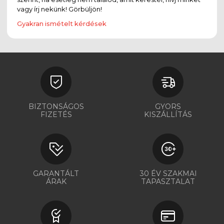
vagy írj nekünk! Görbüljön!
Gyakran ismételt kérdések
BIZTONSÁGOS
GYORS
FIZETÉS
KISZÁLLÍTÁS
GARANTÁLT
30 ÉV SZAKMAI
ÁRAK
TAPASZTALAT