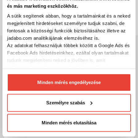
és más marketing eszközökhöz.
SZÁKOLOM
A sütik segítenek abban, hogy a tartalmainkat és a neked
megjelenített hirdetéseket személyre tudjuk szabni, de
fontosak a közösségi funkciók biztosításához illetve az
jadabo.com analitikájának elemzéséhez is.
Az adatokat felhasználjuk többek között a Google Ads és
Szakértő szolgálat
Facebook Ads hirdetéseinkhez, ezáltal olyan tartalmakat
Kérdésed van?
tudunk megjeleníteni neked a jövőben is, amit
érdekesnek vagy hasznosnak találhatsz. Ennek a
A legfontosabb, hogy megtaláld a számodra megfelelő, a
biztosításához
arra kérünk, hogy engedd meg
tudásodhoz, tapasztalatodhoz legjobban illő
számunkra minden mérés használatát.
Minden mérés engedélyezése
horgászeszközöket!
Hívj és segítünk, hogy mivel tudsz sikeres lenni a parton vagy a
Természetesen
soha semmilyen formában nem fogunk
csónakban!
visszaélni ezzel és később bármikor
Személyre szabás
megváltoztathatod a döntésed ezzel kapcsolatban.
Kód:
09969690
Előre is köszönjük!
Minden mérés elutasítása
Telefon