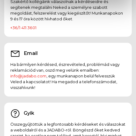
Szakértő kollégáink válaszolnak a kérdéseidre és
segítenek megtalálni Neked a személyre szabott
megoldást, felszerelést vagy kiegészítőt! Munkanapokon
9 és 17 óra között hívhatod őket.
+36/1 411 3601
Email
Ha bármilyen kérdésed, észrevételed, problémád vagy
reklamációd van, oszd meg velünk emailben:
info@jadabo.com
, egy munkanapon belül felvesszük
Veled a kapcsolatot! Ha megadod a telefonszámodat,
visszahívunk!
Gyik
Összegyűjtöttük a legfontosabb kérdéseket és válaszokat
a weboldalról és a JADABO-ról. Böngészd őket kedved
szerint, ha esetleg nem találod, amit kerestél, hívj minket