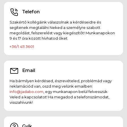
Telefon
Szakértő kollégáink válaszolnak a kérdéseidre és
segítenek megtalálni Neked a személyre szabott
megoldást, felszerelést vagy kiegészítőt! Munkanapokon
9 és 17 óra között hívhatod őket.
+36/1 411 3601
Email
Ha bármilyen kérdésed, észrevételed, problémád vagy
reklamációd van, oszd meg velünk emailben:
info@jadabo.com
, egy munkanapon belül felvesszük
Veled a kapcsolatot! Ha megadod a telefonszámodat,
visszahívunk!
Gyik