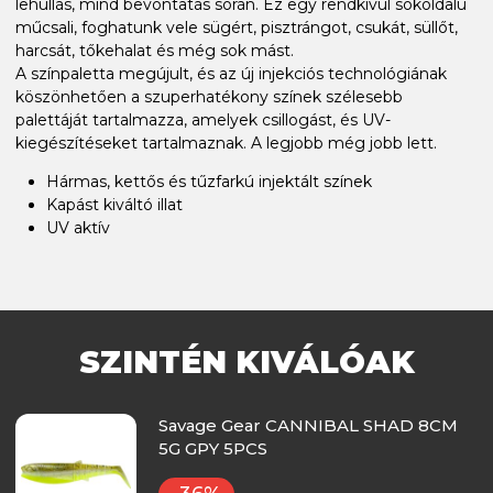
lehullás, mind bevontatás során. Ez egy rendkívül sokoldalú
műcsali, foghatunk vele sügért, pisztrángot, csukát, süllőt,
harcsát, tőkehalat és még sok mást.
A színpaletta megújult, és az új injekciós technológiának
köszönhetően a szuperhatékony színek szélesebb
palettáját tartalmazza, amelyek csillogást, és UV-
kiegészítéseket tartalmaznak. A legjobb még jobb lett.
Hármas, kettős és tűzfarkú injektált színek
Kapást kiváltó illat
UV aktív
SZINTÉN KIVÁLÓAK
Savage Gear CANNIBAL SHAD 8CM
5G GPY 5PCS