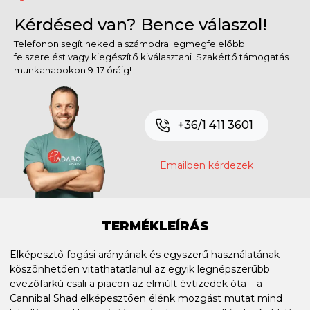
Kérdésed van? Bence válaszol!
Telefonon segít neked a számodra legmegfelelőbb
felszerelést vagy kiegészítő kiválasztani. Szakértő támogatás
munkanapokon 9-17 óráig!
+36/1 411 3601
Emailben kérdezek
TERMÉKLEÍRÁS
Elképesztő fogási arányának és egyszerű használatának
köszönhetően vitathatatlanul az egyik legnépszerűbb
evezőfarkú csali a piacon az elmúlt évtizedek óta – a
Cannibal Shad elképesztően élénk mozgást mutat mind