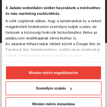
A Jadabo weboldalon sütiket használunk a mérésekhez
Savage Gear CANNIBAL SHAD 6.8CM
és más marketing eszközökhöz.
3G HBF 5PCS
A sütik segítenek abban, hogy a tartalmainkat és a neked
-36%
megjelenített hirdetéseket személyre tudjuk szabni, de
fontosak a közösségi funkciók biztosításához illetve az
1 114 Ft
jadabo.com analitikájának elemzéséhez is.
Az adatokat felhasználjuk többek között a Google Ads és
Facebook Ads hirdetéseinkhez, ezáltal olyan tartalmakat
tudunk megjeleníteni neked a jövőben is, amit
MÁRKÁINK
érdekesnek vagy hasznosnak találhatsz. Ennek a
biztosításához
arra kérünk, hogy engedd meg
számunkra minden mérés használatát.
Minden mérés engedélyezése
Természetesen
soha semmilyen formában nem fogunk
visszaélni ezzel és később bármikor
Személyre szabás
megváltoztathatod a döntésed ezzel kapcsolatban.
Előre is köszönjük!
Minden mérés elutasítása