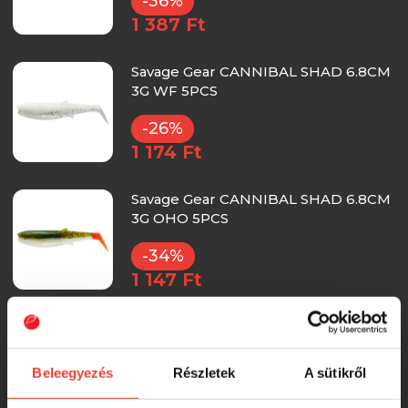
-36%
1 387 Ft
Savage Gear CANNIBAL SHAD 6.8CM
3G WF 5PCS
-26%
1 174 Ft
Savage Gear CANNIBAL SHAD 6.8CM
3G OHO 5PCS
-34%
1 147 Ft
Savage Gear CANNIBAL SHAD 6.8CM
3G CHPK 5PCS
Beleegyezés
Részletek
A sütikről
-35%
1 130 Ft