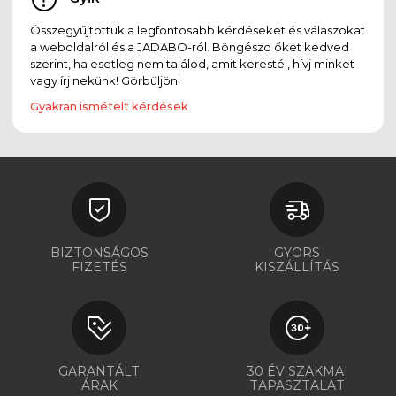
Összegyűjtöttük a legfontosabb kérdéseket és válaszokat
a weboldalról és a JADABO-ról. Böngészd őket kedved
szerint, ha esetleg nem találod, amit kerestél, hívj minket
vagy írj nekünk! Görbüljön!
Gyakran ismételt kérdések
BIZTONSÁGOS
GYORS
FIZETÉS
KISZÁLLÍTÁS
GARANTÁLT
30 ÉV SZAKMAI
ÁRAK
TAPASZTALAT