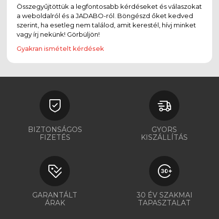
Összegyűjtöttük a legfontosabb kérdéseket és válaszokat
a weboldalról és a JADABO-ról. Böngészd őket kedved
szerint, ha esetleg nem találod, amit kerestél, hívj minket
vagy írj nekünk! Görbüljön!
Gyakran ismételt kérdések
BIZTONSÁGOS
GYORS
FIZETÉS
KISZÁLLÍTÁS
GARANTÁLT
30 ÉV SZAKMAI
ÁRAK
TAPASZTALAT