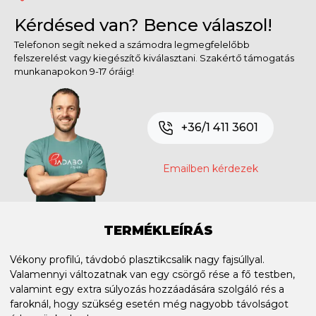
Kérdésed van? Bence válaszol!
Telefonon segít neked a számodra legmegfelelőbb
felszerelést vagy kiegészítő kiválasztani. Szakértő támogatás
munkanapokon 9-17 óráig!
+36/1 411 3601
Emailben kérdezek
TERMÉKLEÍRÁS
Vékony profilú, távdobó plasztikcsalik nagy fajsúllyal.
Valamennyi változatnak van egy csörgő rése a fő testben,
valamint egy extra súlyozás hozzáadására szolgáló rés a
faroknál, hogy szükség esetén még nagyobb távolságot