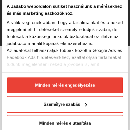
A Jadabo weboldalon sütiket használunk a mérésekhez
Berkley Berkley Pulse Hardbait Pack
és más marketing eszközökhöz.
Perch műcsali szett
A sütik segítenek abban, hogy a tartalmainkat és a neked
megjelenített hirdetéseket személyre tudjuk szabni, de
12 000 Ft
fontosak a közösségi funkciók biztosításához illetve az
jadabo.com analitikájának elemzéséhez is.
Az adatokat felhasználjuk többek között a Google Ads és
Facebook Ads hirdetéseinkhez, ezáltal olyan tartalmakat
MÁRKÁINK
tudunk megjeleníteni neked a jövőben is, amit
érdekesnek vagy hasznosnak találhatsz. Ennek a
biztosításához
arra kérünk, hogy engedd meg
számunkra minden mérés használatát.
Minden mérés engedélyezése
Természetesen
soha semmilyen formában nem fogunk
visszaélni ezzel és később bármikor
Személyre szabás
megváltoztathatod a döntésed ezzel kapcsolatban.
Előre is köszönjük!
Minden mérés elutasítása