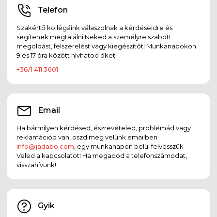
Telefon
Szakértő kollégáink válaszolnak a kérdéseidre és
segítenek megtalálni Neked a személyre szabott
megoldást, felszerelést vagy kiegészítőt! Munkanapokon
9 és 17 óra között hívhatod őket.
+36/1 411 3601
Email
Ha bármilyen kérdésed, észrevételed, problémád vagy
reklamációd van, oszd meg velünk emailben:
info@jadabo.com
, egy munkanapon belül felvesszük
Veled a kapcsolatot! Ha megadod a telefonszámodat,
visszahívunk!
Gyik