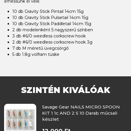
érhessünk el vele.
10 db Gravity Stick Pintail 14cm 15g
10 db Gravity Stick Pulsetail 14cm 15g
10 db Gravity Stick Paddletail 14cm 15g
2 db modelenként 5 nagyszerű színben
3 db #6/0 weedless corkscrew hook
2 db #6/0 weedless corkscrew hook 3g
7 db M méretű üvegcsörgő
5 db 1.8g volfram tüske
SZINTÉN KIVÁLÓAK
Savage Gear NAILS MICRO SPOON
KIT 1 1c AND 2 S 10 Darab műcsali
készlet
12 000 Ft