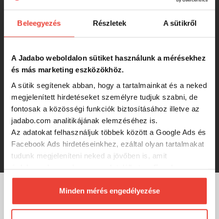
790 Ft
Beleegyezés
Részletek
A sütikről
The One The Stim Gold
A Jadabo weboldalon sütiket használunk a mérésekhez
és más marketing eszközökhöz.
790 Ft
A sütik segítenek abban, hogy a tartalmainkat és a neked
megjelenített hirdetéseket személyre tudjuk szabni, de
fontosak a közösségi funkciók biztosításához illetve az
The One The Stim Red
jadabo.com analitikájának elemzéséhez is.
Az adatokat felhasználjuk többek között a Google Ads és
Facebook Ads hirdetéseinkhez, ezáltal olyan tartalmakat
790 Ft
tudunk megjeleníteni neked a jövőben is, amit
érdekesnek vagy hasznosnak találhatsz. Ennek a
biztosításához
arra kérünk, hogy engedd meg
számunkra minden mérés használatát.
Minden mérés engedélyezése
MÁRKÁINK
Természetesen
soha semmilyen formában nem fogunk
visszaélni ezzel és később bármikor