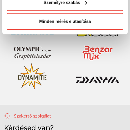
Személyre szabás
megváltoztathatod a döntésed ezzel kapcsolatban.
Előre is köszönjük!
Minden mérés elutasítása
Szakértő szolgálat
Kérdésed van?