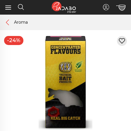
Aroma
-24%