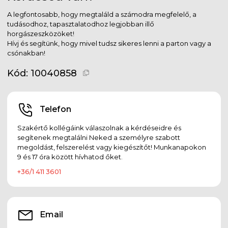
A legfontosabb, hogy megtaláld a számodra megfelelő, a
tudásodhoz, tapasztalatodhoz legjobban illő
horgászeszközöket!
Hívj és segítünk, hogy mivel tudsz sikeres lenni a parton vagy a
csónakban!
Kód:
10040858
Telefon
Szakértő kollégáink válaszolnak a kérdéseidre és
segítenek megtalálni Neked a személyre szabott
megoldást, felszerelést vagy kiegészítőt! Munkanapokon
9 és 17 óra között hívhatod őket.
+36/1 411 3601
Email