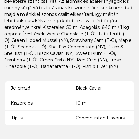
bevetésre szánt csalikat. Az aromák és adalékanyagok kis
mennyiségű változtatásának köszönhetően senki nem tud
majd a miénkkel azonos csalit elkészíteni, így méltán
lehetünk büszkék a megalkotott csalival elért fogási
eredményeinkre! Kiszerelés: 50 ml Adagolás: 6-10 ml/ 1 kg
alapmix Ízesítések: White Chocolate (T-Ő), Tutti-Frutti (T-
Ő), Green Lipped Mussel (NY), Strawbarry Jam (T-Ő), Maple
(T-Ő), Scopex (T-Ő), Shellfish Concentrate (NY), Plum &
Shellfish (T-Ő), Black Caviar (NY), Sweet Plum (T-Ő),
Cranberry (T-Ő), Green Crab (NY), Red Crab (NY), Fresh
Pineapple (T-Ő), Bananarama (T-Ő), Fish & Liver (NY)
Jellemző
Black Caviar
Kiszerelés
10 ml
Típus
Concentrated Flavours