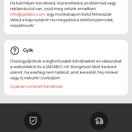
Ha bármilyen kérdésed, észrevételed, problémád vagy
reklamációd van, oszd meg velünk emailben:
info@jadabo.com
, egy munkanapon belül felvesszük
Veled a kapcsolatot! Ha megadod a telefonszámodat,
visszahívunk!
Gyik
Összegyűjtöttük a legfontosabb kérdéseket és válaszokat
a weboldalról és a JADABO-ról. Böngészd őket kedved
szerint, ha esetleg nem találod, amit kerestél, hívj minket
vagy írj nekünk! Görbüljön!
Gyakran ismételt kérdések