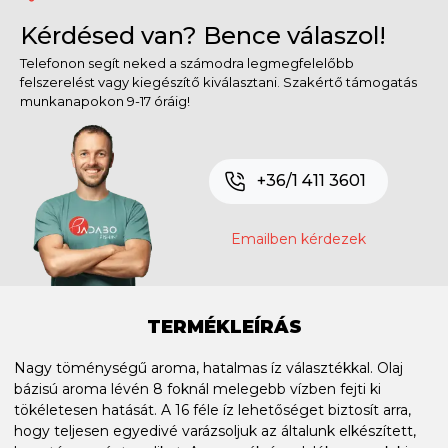
Kérdésed van? Bence válaszol!
Telefonon segít neked a számodra legmegfelelőbb
felszerelést vagy kiegészítő kiválasztani. Szakértő támogatás
munkanapokon 9-17 óráig!
+36/1 411 3601
Emailben kérdezek
TERMÉKLEÍRÁS
Nagy töménységű aroma, hatalmas íz választékkal. Olaj
bázisú aroma lévén 8 foknál melegebb vízben fejti ki
tökéletesen hatását. A 16 féle íz lehetőséget biztosít arra,
hogy teljesen egyedivé varázsoljuk az általunk elkészített,