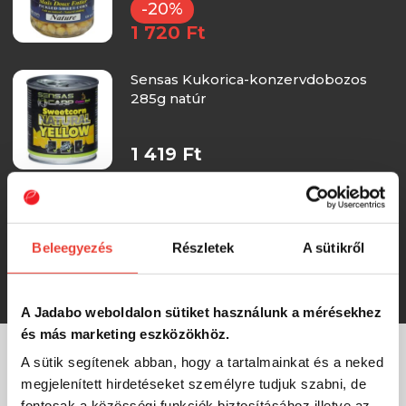
-20%
1 720 Ft
Sensas Kukorica-konzervdobozos
285g natúr
1 419 Ft
Sensas Kukorica-konzervdobozos
138g natúr
Beleegyezés
Részletek
A sütikről
966 Ft
A Jadabo weboldalon sütiket használunk a mérésekhez
és más marketing eszközökhöz.
A sütik segítenek abban, hogy a tartalmainkat és a neked
MÁRKÁINK
megjelenített hirdetéseket személyre tudjuk szabni, de
fontosak a közösségi funkciók biztosításához illetve az