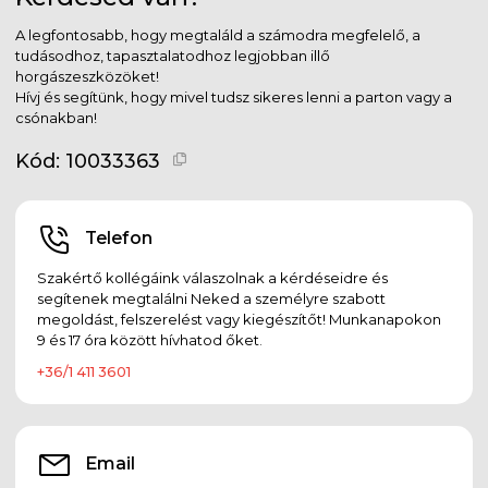
A legfontosabb, hogy megtaláld a számodra megfelelő, a
tudásodhoz, tapasztalatodhoz legjobban illő
horgászeszközöket!
Hívj és segítünk, hogy mivel tudsz sikeres lenni a parton vagy a
csónakban!
Kód:
10033363
Telefon
Szakértő kollégáink válaszolnak a kérdéseidre és
segítenek megtalálni Neked a személyre szabott
megoldást, felszerelést vagy kiegészítőt! Munkanapokon
9 és 17 óra között hívhatod őket.
+36/1 411 3601
Email