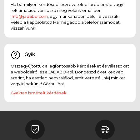
Ha bármilyen kérdésed, észrevételed, problémád vagy
reklamációd van, oszd meg velünk emailben:
info@jadabo.com
, egy munkanapon belül felvesszük
Veled a kapcsolatot! Ha megadod a telefonszámodat,
visszahívunk!
Gyik
Összegyűjtöttük a legfontosabb kérdéseket és válaszokat
a weboldalról és a JADABO-ról. Böngészd őket kedved
szerint, ha esetleg nem találod, amit kerestél, hívj minket
vagy írj nekünk! Görbüljön!
Gyakran ismételt kérdések