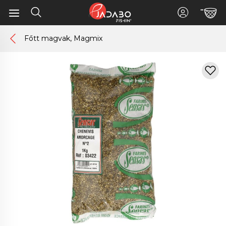
Főtt magvak, Magmix