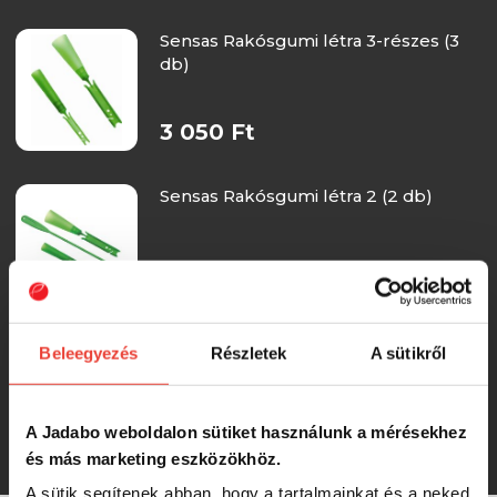
Sensas Rakósgumi létra 3-részes (3
db)
3 050 Ft
Sensas Rakósgumi létra 2 (2 db)
3 050 Ft
Sensas Rakósgumi Super Latex
Beleegyezés
Részletek
A sütikről
Natural 6m 0,8 mm
A Jadabo weboldalon sütiket használunk a mérésekhez
2 690 Ft
és más marketing eszközökhöz.
A sütik segítenek abban, hogy a tartalmainkat és a neked