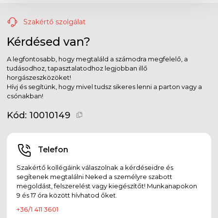
Szakértő szolgálat
Kérdésed van?
A legfontosabb, hogy megtaláld a számodra megfelelő, a
tudásodhoz, tapasztalatodhoz legjobban illő
horgászeszközöket!
Hívj és segítünk, hogy mivel tudsz sikeres lenni a parton vagy a
csónakban!
Kód:
10010149
Telefon
Szakértő kollégáink válaszolnak a kérdéseidre és
segítenek megtalálni Neked a személyre szabott
megoldást, felszerelést vagy kiegészítőt! Munkanapokon
9 és 17 óra között hívhatod őket.
+36/1 411 3601