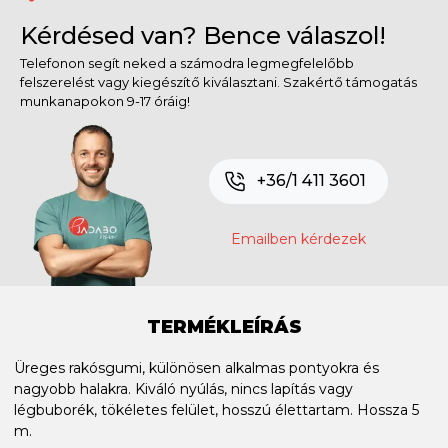
Kérdésed van? Bence válaszol!
Telefonon segít neked a számodra legmegfelelőbb
felszerelést vagy kiegészítő kiválasztani. Szakértő támogatás
munkanapokon 9-17 óráig!
+36/1 411 3601
Emailben kérdezek
TERMÉKLEÍRÁS
Üreges rakósgumi, különösen alkalmas
pontyokra és
nagyobb halakra.
Kiváló nyúlás, nincs lapítás vagy
légbuborék, tökéletes felület, hosszú élettartam. Hossza 5
m.