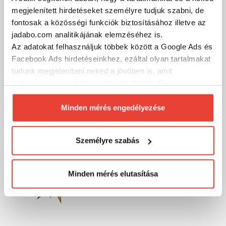
megjelenített hirdetéseket személyre tudjuk szabni, de
fontosak a közösségi funkciók biztosításához illetve az
MÁRKÁINK
jadabo.com analitikájának elemzéséhez is.
Az adatokat felhasználjuk többek között a Google Ads és
Facebook Ads hirdetéseinkhez, ezáltal olyan tartalmakat
tudunk megjeleníteni neked a jövőben is, amit
érdekesnek vagy hasznosnak találhatsz. Ennek a
biztosításához
arra kérünk, hogy engedd meg
számunkra minden mérés használatát.
Minden mérés engedélyezése
Természetesen
soha semmilyen formában nem fogunk
visszaélni ezzel és később bármikor
Személyre szabás
megváltoztathatod a döntésed ezzel kapcsolatban.
Előre is köszönjük!
Minden mérés elutasítása