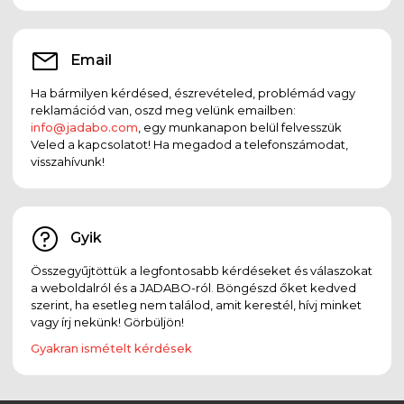
Email
Ha bármilyen kérdésed, észrevételed, problémád vagy
reklamációd van, oszd meg velünk emailben:
info@jadabo.com
, egy munkanapon belül felvesszük
Veled a kapcsolatot! Ha megadod a telefonszámodat,
visszahívunk!
Gyik
Összegyűjtöttük a legfontosabb kérdéseket és válaszokat
a weboldalról és a JADABO-ról. Böngészd őket kedved
szerint, ha esetleg nem találod, amit kerestél, hívj minket
vagy írj nekünk! Görbüljön!
Gyakran ismételt kérdések