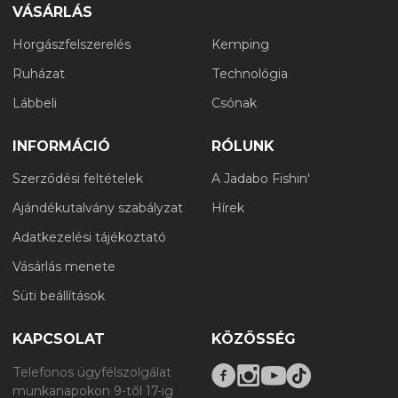
VÁSÁRLÁS
Horgászfelszerelés
Kemping
Ruházat
Technológia
Lábbeli
Csónak
INFORMÁCIÓ
RÓLUNK
Szerződési feltételek
A Jadabo Fishin'
Ajándékutalvány szabályzat
Hírek
Adatkezelési tájékoztató
Vásárlás menete
Süti beállítások
KAPCSOLAT
KÖZÖSSÉG
Telefonos ügyfélszolgálat
munkanapokon 9-től 17-ig