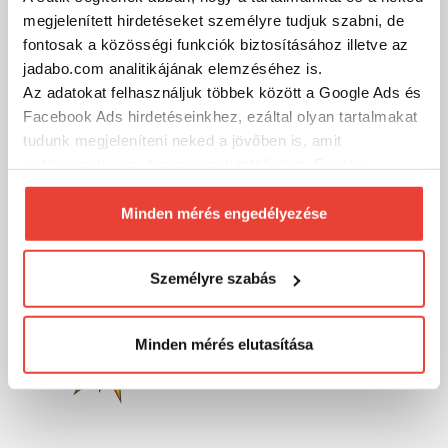
megjelenített hirdetéseket személyre tudjuk szabni, de
fontosak a közösségi funkciók biztosításához illetve az
MÁRKÁINK
jadabo.com analitikájának elemzéséhez is.
Az adatokat felhasználjuk többek között a Google Ads és
Facebook Ads hirdetéseinkhez, ezáltal olyan tartalmakat
tudunk megjeleníteni neked a jövőben is, amit
érdekesnek vagy hasznosnak találhatsz. Ennek a
biztosításához
arra kérünk, hogy engedd meg
számunkra minden mérés használatát.
Minden mérés engedélyezése
Természetesen
soha semmilyen formában nem fogunk
visszaélni ezzel és később bármikor
Személyre szabás
megváltoztathatod a döntésed ezzel kapcsolatban.
Előre is köszönjük!
Minden mérés elutasítása