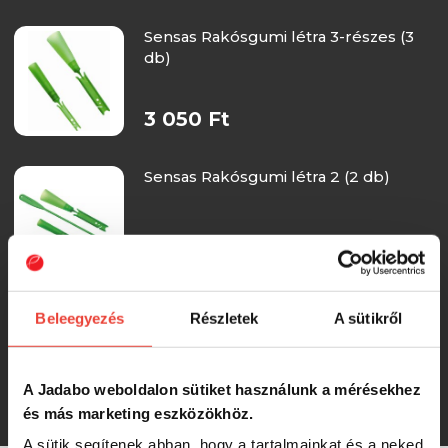
Sensas Rakósgumi létra 3-részes (3
db)
3 050 Ft
Sensas Rakósgumi létra 2 (2 db)
3 050 Ft
Sensas Rakósgumi Super Latex
Beleegyezés
Részletek
A sütikről
Natural 6m 0,8 mm
A Jadabo weboldalon sütiket használunk a mérésekhez
2 690 Ft
és más marketing eszközökhöz.
A sütik segítenek abban, hogy a tartalmainkat és a neked