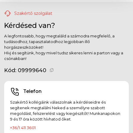
Szakértő szolgálat
Kérdésed van?
A legfontosabb, hogy megtaláld a számodra megfelelő, a
tudásodhoz, tapasztalatodhoz legjobban illő
horgászeszközöket!
Hívj és segítünk, hogy mivel tudsz sikeres lenni a parton vagy a
csónakban!
Kód:
09999640
Telefon
Szakértő kollégáink válaszolnak a kérdéseidre és
segítenek megtalálni Neked a személyre szabott
megoldást, felszerelést vagy kiegészítőt! Munkanapokon
9 és 17 óra között hívhatod őket.
+36/1 411 3601