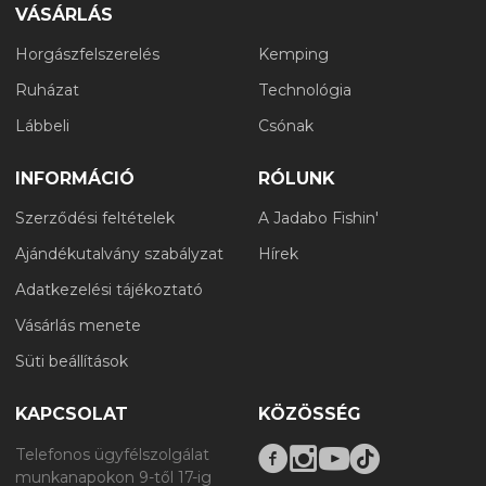
VÁSÁRLÁS
Horgászfelszerelés
Kemping
Ruházat
Technológia
Lábbeli
Csónak
INFORMÁCIÓ
RÓLUNK
Szerződési feltételek
A Jadabo Fishin'
Ajándékutalvány szabályzat
Hírek
Adatkezelési tájékoztató
Vásárlás menete
Süti beállítások
KAPCSOLAT
KÖZÖSSÉG
Telefonos ügyfélszolgálat
munkanapokon 9-től 17-ig