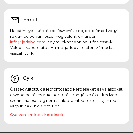
Email
Ha bármilyen kérdésed, észrevételed, problémád vagy
reklamációd van, oszd meg velünk emailben:
info@jadabo.com
, egy munkanapon belül felvesszük
Veled a kapcsolatot! Ha megadod a telefonszámodat,
visszahívunk!
Gyik
Összegyűjtöttük a legfontosabb kérdéseket és válaszokat
a weboldalról és a JADABO-ról. Böngészd őket kedved
szerint, ha esetleg nem találod, amit kerestél, hívj minket
vagy írj nekünk! Görbüljön!
Gyakran ismételt kérdések