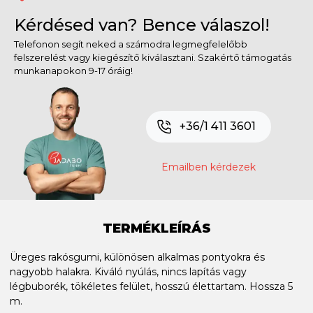
Kérdésed van? Bence válaszol!
Telefonon segít neked a számodra legmegfelelőbb
felszerelést vagy kiegészítő kiválasztani. Szakértő támogatás
munkanapokon 9-17 óráig!
+36/1 411 3601
Emailben kérdezek
TERMÉKLEÍRÁS
Üreges rakósgumi, különösen alkalmas
pontyokra és
nagyobb halakra.
Kiváló nyúlás, nincs lapítás vagy
légbuborék, tökéletes felület, hosszú élettartam. Hossza 5
m.