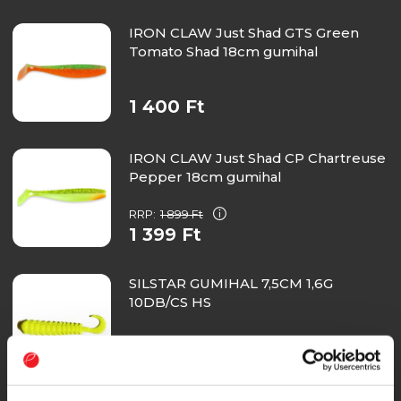
IRON CLAW Just Shad GTS Green
Tomato Shad 18cm gumihal
1 400 Ft
IRON CLAW Just Shad CP Chartreuse
Pepper 18cm gumihal
RRP:
1 899 Ft
1 399 Ft
SILSTAR GUMIHAL 7,5CM 1,6G
10DB/CS HS
1 276 Ft