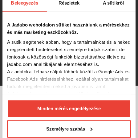
SILSTAR GUMIHAL 7,5CM 1,6G
Beleegyezés
Részletek
A sütikről
10DB/CS MOTOOIL
A Jadabo weboldalon sütiket használunk a mérésekhez
1 276 Ft
és más marketing eszközökhöz.
A sütik segítenek abban, hogy a tartalmainkat és a neked
SILSTAR GUMIHAL 7,5CM 1,6G
megjelenített hirdetéseket személyre tudjuk szabni, de
10DB/CS MOTOILP
fontosak a közösségi funkciók biztosításához illetve az
jadabo.com analitikájának elemzéséhez is.
1 276 Ft
Az adatokat felhasználjuk többek között a Google Ads és
Facebook Ads hirdetéseinkhez, ezáltal olyan tartalmakat
tudunk megjeleníteni neked a jövőben is, amit
érdekesnek vagy hasznosnak találhatsz. Ennek a
biztosításához
arra kérünk, hogy engedd meg
MÁRKÁINK
számunkra minden mérés használatát.
Minden mérés engedélyezése
Természetesen
soha semmilyen formában nem fogunk
visszaélni ezzel és később bármikor
Személyre szabás
megváltoztathatod a döntésed ezzel kapcsolatban.
Előre is köszönjük!