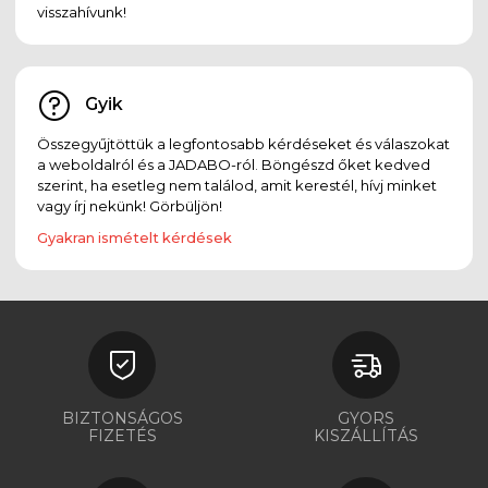
visszahívunk!
Gyik
Összegyűjtöttük a legfontosabb kérdéseket és válaszokat
a weboldalról és a JADABO-ról. Böngészd őket kedved
szerint, ha esetleg nem találod, amit kerestél, hívj minket
vagy írj nekünk! Görbüljön!
Gyakran ismételt kérdések
BIZTONSÁGOS
GYORS
FIZETÉS
KISZÁLLÍTÁS