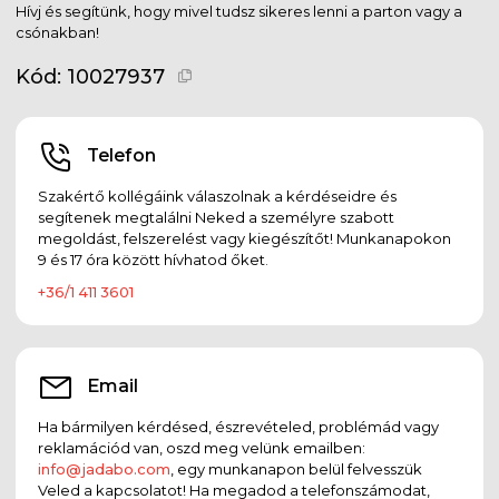
Hívj és segítünk, hogy mivel tudsz sikeres lenni a parton vagy a
csónakban!
Kód:
10027937
Telefon
Szakértő kollégáink válaszolnak a kérdéseidre és
segítenek megtalálni Neked a személyre szabott
megoldást, felszerelést vagy kiegészítőt! Munkanapokon
9 és 17 óra között hívhatod őket.
+36/1 411 3601
Email
Ha bármilyen kérdésed, észrevételed, problémád vagy
reklamációd van, oszd meg velünk emailben:
info@jadabo.com
, egy munkanapon belül felvesszük
Veled a kapcsolatot! Ha megadod a telefonszámodat,