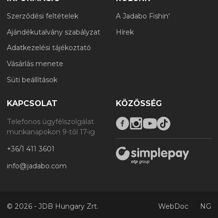
Szerződési feltételek
A Jadabo Fishin'
Ajándékutalvány szabályzat
Hírek
Adatkezelési tájékoztató
Vásárlás menete
Süti beállítások
KAPCSOLAT
KÖZÖSSÉG
Telefonos ügyfélszolgálat
munkanapokon 9-től 17-ig
+36/1 411 3601
info@jadabo.com
©
2026 - JDB Hungary Zrt.
WebDoc
NG