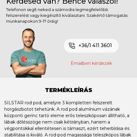
Kérdésed van? Bence válaszol!
Telefonon segít neked a számodra legmegfelelőbb
felszerelést vagy kiegészítő kiválasztani. Szakértő támogatás
munkanapokon 9-17 óráig!
+36/1 411 3601
Emailben kérdezek
TERMÉKLEÍRÁS
SILSTAR rod pod, amelyre 3 kompletten felszerelt
horgászbotot tehetünk. A rod pod alumínium vázának
központi gerinc tartó eleme erős teleszkóposan állítható, a
lábak dőlésszöge nem csak kétirányban, hanem a
végpontokkal ellentétesen is támaszt, ezért teherbírása és
stabilitása is kiváló. A rod-pod magassága teleszkópos lábak