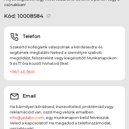
csónakban!
Kód:
10008584
Telefon
Szakértő kollégáink válaszolnak a kérdéseidre és
segítenek megtalálni Neked a személyre szabott
megoldást, felszerelést vagy kiegészítőt! Munkanapokon
9 és 17 óra között hívhatod őket.
+36/1 411 3601
Email
Ha bármilyen kérdésed, észrevételed, problémád vagy
reklamációd van, oszd meg velünk emailben:
info@jadabo.com
, egy munkanapon belül felvesszük
Veled a kapcsolatot! Ha megadod a telefonszámodat,
visszahívunk!