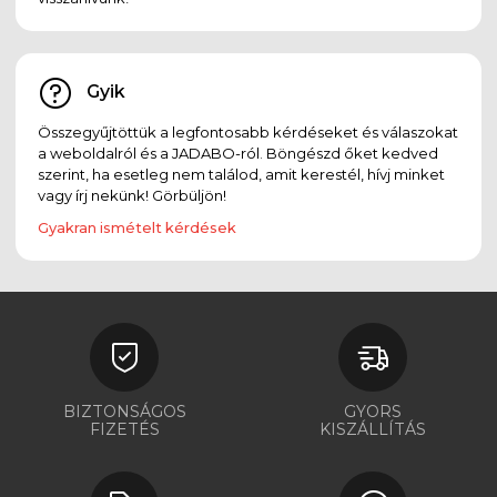
Gyik
Összegyűjtöttük a legfontosabb kérdéseket és válaszokat
a weboldalról és a JADABO-ról. Böngészd őket kedved
szerint, ha esetleg nem találod, amit kerestél, hívj minket
vagy írj nekünk! Görbüljön!
Gyakran ismételt kérdések
BIZTONSÁGOS
GYORS
FIZETÉS
KISZÁLLÍTÁS