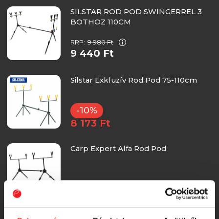
SILSTAR ROD POD SWINGERREL 3
BOTHOZ 110CM
RRP:
9 980 Ft
9 440 Ft
Silstar Exkluzív Rod Pod 75-110cm
-10%
8 173 Ft
Carp Expert Alfa Rod Pod
11 490 Ft
Nevis rod pod szett Carp Academy