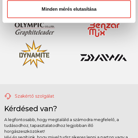
Minden mérés elutasítása
Szakértő szolgálat
Kérdésed van?
A legfontosabb, hogy megtaláld a számodra megfelelő, a
tudásodhoz, tapasztalatodhoz legjobban illő
horgászeszközöket!
Hívj és segítünk, hogy mivel tudsz sikeres lenni a parton vagy a