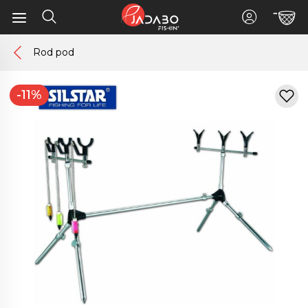
Rod pod
-11%