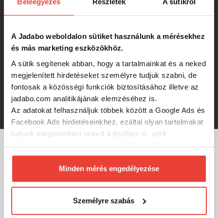
Beleegyezés
Részletek
A sütikről
Rod Pod Eco + 2 db Carp Academy
Eurosignal elektromos kapásjelző
-15%
A Jadabo weboldalon sütiket használunk a mérésekhez
8 499 Ft
és más marketing eszközökhöz.
A sütik segítenek abban, hogy a tartalmainkat és a neked
Kamasaki Rod Pod Economic 2Botos
megjelenített hirdetéseket személyre tudjuk szabni, de
fontosak a közösségi funkciók biztosításához illetve az
jadabo.com analitikájának elemzéséhez is.
7 690 Ft
Az adatokat felhasználjuk többek között a Google Ads és
Facebook Ads hirdetéseinkhez, ezáltal olyan tartalmakat
tudunk megjeleníteni neked a jövőben is, amit
érdekesnek vagy hasznosnak találhatsz. Ennek a
biztosításához
arra kérünk, hogy engedd meg
MÁRKÁINK
számunkra minden mérés használatát.
Minden mérés engedélyezése
Természetesen
soha semmilyen formában nem fogunk
visszaélni ezzel és később bármikor
Személyre szabás
megváltoztathatod a döntésed ezzel kapcsolatban.
Előre is köszönjük!